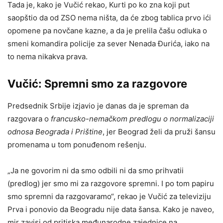
Tada je, kako je Vučić rekao, Kurti po ko zna koji put
saopštio da od ZSO nema ništa, da će zbog tablica prvo ići
opomene pa novčane kazne, a da je prelila čašu odluka o
smeni komandira policije za sever Nenada Đurića, iako na
to nema nikakva prava.
Vučić: Spremni smo za razgovore
Predsednik Srbije izjavio je danas da je spreman da
razgovara o
francusko-nemačkom predlogu o normalizaciji
odnosa Beograda i Prištine
, jer Beograd želi da pruži šansu
promenama u tom ponuđenom rešenju.
„Ja ne govorim ni da smo odbili ni da smo prihvatii
(predlog) jer smo mi za razgovore spremni. I po tom papiru
smo spremni da razgovaramo“, rekao je Vučić za televiziju
Prva i ponovio da Beogradu nije data šansa. Kako je naveo,
mir zavisi od pritiska međunarodne zajednice na