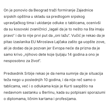
On je ponovio da Beograd traži formiranje Zajednice
srpskih opština u skladu sa predlogom srpskog
upravljačkog tima i ukidanje odluke o tablicama, ocenivši
da su kosovski zvaničnici „lagali da je to nešto na šta imaju
pravo“ i da to nije prvi put da „oni lažu“. Vučić je rekao da je
pitao izaslanika EU Miroslava Lajčaka zašto ga uopšte zove,
ali je dodao da je pozvan jer Evropa neće da prizna da je
samo krivo „njihovo dete koje ljuljaju 14 godina a ono je
nesposobno za život“.
Predsednik Srbije rekao je da nema sumnje da je situacija
teža nego u poslednjih 10 godina, i da nije reč samo o
tablicama, već i o odlukama koje je Kurti saopštio na
nedavnom sastanku u Berlinu, kada su potpisani sporazumi
o diplomama, ličnim kartama i profesijama.