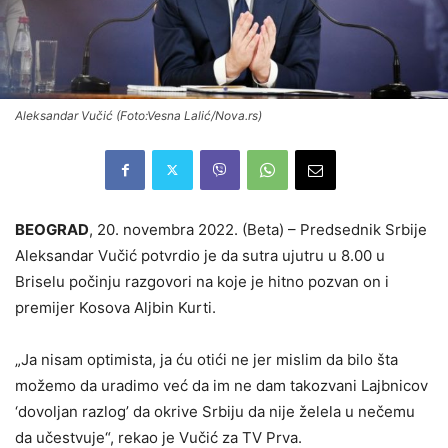
Aleksandar Vučić (Foto:Vesna Lalić/Nova.rs)
BEOGRAD
, 20. novembra 2022. (Beta) – Predsednik Srbije
Aleksandar Vučić potvrdio je da sutra ujutru u 8.00 u
Briselu počinju razgovori na koje je hitno pozvan on i
premijer Kosova Aljbin Kurti.
„Ja nisam optimista, ja ću otići ne jer mislim da bilo šta
možemo da uradimo već da im ne dam takozvani Lajbnicov
‘dovoljan razlog’ da okrive Srbiju da nije želela u nečemu
da učestvuje“, rekao je Vučić za TV Prva.