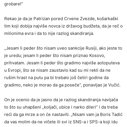
grobare!“
Rekao je da je Patrizan pored Crvene Zvezde, košarkaški
tim koji dobija najviše novca iz državog budžeta, da je reč o
milionima evra i da to nije razlog skandiranja.
„Jesam li peder što nisam uveo sankcije Rusiji, ako jeste to
je uredu; jesam li peder što nisam priznao Kosovo,
prihvatam. Jesam li peder što gradimo najviše aotoputeva
u Evropi, što se nisam zaustavio kad su mi rekli da ne
rušim hrast na putu pa bi trebalo još četiri godine da
gradimo, neko je morao da ga poseče“, ponavljao je Vučić.
On je ocenio da je jasno da je razlog skandiranja navijača
to što su uhapšeni „koljači, ubice i narko dileri“ i da treba
reći da ga mrze a on će nastaviti. „Nisam vam ja Boris Tadić
da vas molim da ne vičete ili svi iz SNS-a i SPS-a koji idu