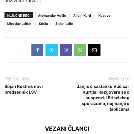
doživotni zatvor“.
KLJUČNE REČI
Aleksandar Vučić
Aljbin Kurti
Kosovo
Miroslav Lajčak
Srbija
Srđan Lalić
Prethodni tekst
Sledeći tekst
Bojan Kostreš novi
Janjić o sastanku Vučića i
predsednik LSV
Kurtija: Razgovara se o
suspenziji Briselskog
sporazuma, najmanje o
tablicama
VEZANI ČLANCI