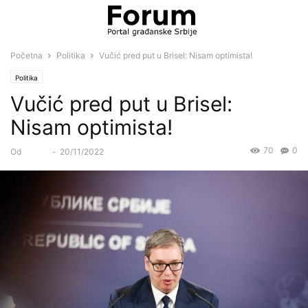
Početna
Politika
Vučić pred put u Brisel: Nisam optimista!
Politika
Vučić pred put u Brisel:
Nisam optimista!
70
0
Od
Forum
-
20/11/2022