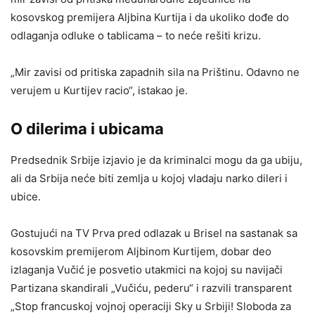
kosovskog premijera Aljbina Kurtija i da ukoliko dođe do
odlaganja odluke o tablicama – to neće rešiti krizu.
„Mir zavisi od pritiska zapadnih sila na Prištinu. Odavno ne
verujem u Kurtijev racio“, istakao je.
O dilerima i ubicama
Predsednik Srbije izjavio je da kriminalci mogu da ga ubiju,
ali da Srbija neće biti zemlja u kojoj vladaju narko dileri i
ubice.
Gostujući na TV Prva pred odlazak u Brisel na sastanak sa
kosovskim premijerom Aljbinom Kurtijem, dobar deo
izlaganja Vučić je posvetio utakmici na kojoj su navijači
Partizana skandirali „Vučiću, pederu“ i razvili transparent
„Stop francuskoj vojnoj operaciji Sky u Srbiji! Sloboda za