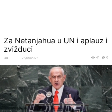
Za Netanjahua u UN i aplauz i
zvižduci
41
0
Od
Forum
-
26/09/2025