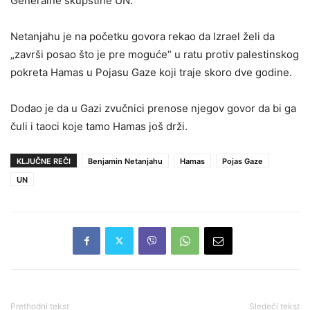
Generalne skupštine UN.
Netanjahu je na početku govora rekao da Izrael želi da
„završi posao što je pre moguće“ u ratu protiv palestinskog
pokreta Hamas u Pojasu Gaze koji traje skoro dve godine.
Dodao je da u Gazi zvučnici prenose njegov govor da bi ga
čuli i taoci koje tamo Hamas još drži.
KLJUČNE REČI
Benjamin Netanjahu
Hamas
Pojas Gaze
UN
Prethodni tekst
Sledeći tekst