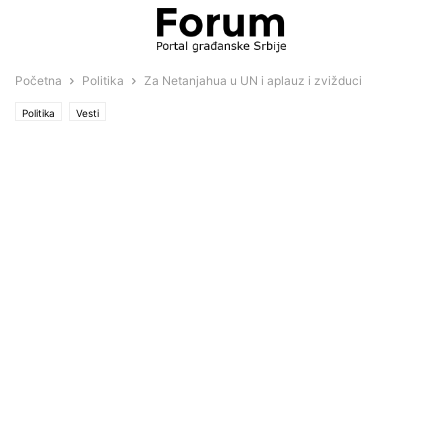
Početna
Politika
Za Netanjahua u UN i aplauz i zvižduci
Politika
Vesti