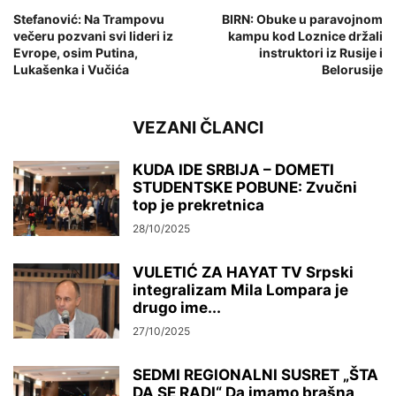
Stefanović: Na Trampovu
BIRN: Obuke u paravojnom
večeru pozvani svi lideri iz
kampu kod Loznice držali
Evrope, osim Putina,
instruktori iz Rusije i
Lukašenka i Vučića
Belorusije
VEZANI ČLANCI
KUDA IDE SRBIJA – DOMETI
STUDENTSKE POBUNE: Zvučni
top je prekretnica
28/10/2025
VULETIĆ ZA HAYAT TV Srpski
integralizam Mila Lompara je
drugo ime...
27/10/2025
SEDMI REGIONALNI SUSRET „ŠTA
DA SE RADI“ Da imamo brašna,