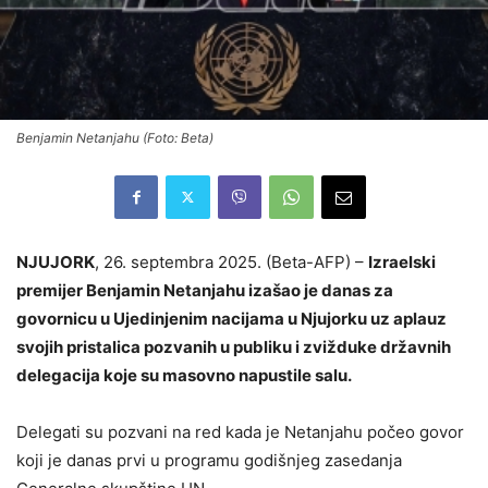
Benjamin Netanjahu (Foto: Beta)
NJUJORK
, 26. septembra 2025. (Beta-AFP) –
Izraelski
premijer Benjamin Netanjahu izašao je danas za
govornicu u Ujedinjenim nacijama u Njujorku uz aplauz
svojih pristalica pozvanih u publiku i zvižduke državnih
delegacija koje su masovno napustile salu.
Delegati su pozvani na red kada je Netanjahu počeo govor
koji je danas prvi u programu godišnjeg zasedanja