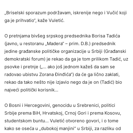
„Briselski sporazum podržavam, iskrenije nego i Vučić koji
ga je prihvatio“, kaže Vuletić.
O pretnjama bivšeg srpskog predsednika Borisa Tadića
(javno, u restoranu „Madera“ – prim. D.B.) predsednik
jedine građanske političke organizacije u Srbiji (Građanski
demokratski forum) je rekao da ga je tom prilikom Tadić, uz
psovke i pretnje („… ako još jednom kažeš da sam se
radovao ubistvu Zorana Đinđića“) da će ga lično zaklati,
rekao da tako nešto nije izjavio nego da je on (Tadić) bio
najveći politički korisnik…
O Bosni i Hercegovini, genocidu u Srebrenici, politici
Srbije prema BiH, Hrvatskoj, Crnoj Gori i prema Kosovu,
studentskom buntu… Vuletić otvoreno govori, i o tome
kako se oseća u „dubokoj manjini“ u Srbiji, za razliku od