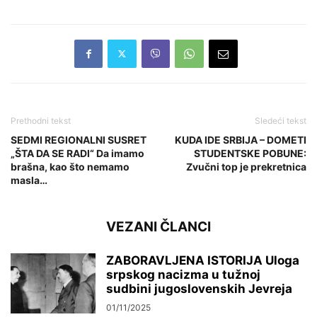
Prethodni tekst
Sledeći tekst
SEDMI REGIONALNI SUSRET
KUDA IDE SRBIJA – DOMETI
„ŠTA DA SE RADI“ Da imamo
STUDENTSKE POBUNE:
brašna, kao što nemamo
Zvučni top je prekretnica
masla…
VEZANI ČLANCI
ZABORAVLJENA ISTORIJA Uloga
srpskog nacizma u tužnoj
sudbini jugoslovenskih Jevreja
01/11/2025