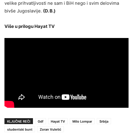
velike prihvatljivosti ne sam i BiH nego i svim delovima
bivše Jugoslavije.
(D. B.)
Više u prilogu Hayat TV
KLJUČNE REČI
Gdf
Hayat TV
Milo Lompar
Srbija
studentski bunt
Zoran Vuletić