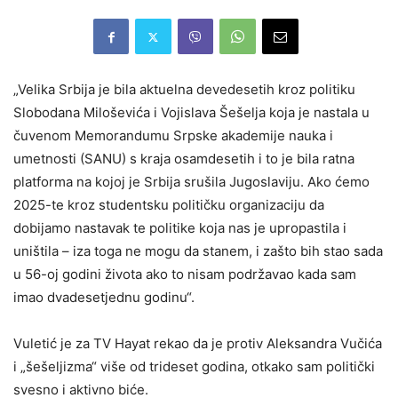
„Velika Srbija je bila aktuelna devedesetih kroz politiku
Slobodana Miloševića i Vojislava Šešelja koja je nastala u
čuvenom Memorandumu Srpske akademije nauka i
umetnosti (SANU) s kraja osamdesetih i to je bila ratna
platforma na kojoj je Srbija srušila Jugoslaviju. Ako ćemo
2025-te kroz studentsku političku organizaciju da
dobijamo nastavak te politike koja nas je upropastila i
uništila – iza toga ne mogu da stanem, i zašto bih stao sada
u 56-oj godini života ako to nisam podržavao kada sam
imao dvadesetjednu godinu“.
Vuletić je za TV Hayat rekao da je protiv Aleksandra Vučića
i „šešeljizma“ više od trideset godina, otkako sam politički
svesno i aktivno biće.