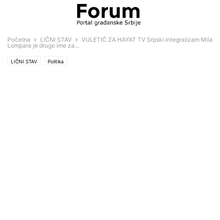
Početna
LIČNI STAV
VULETIĆ ZA HAYAT TV Srpski integralizam Mila
Lompara je drugo ime za...
LIČNI STAV
Politika