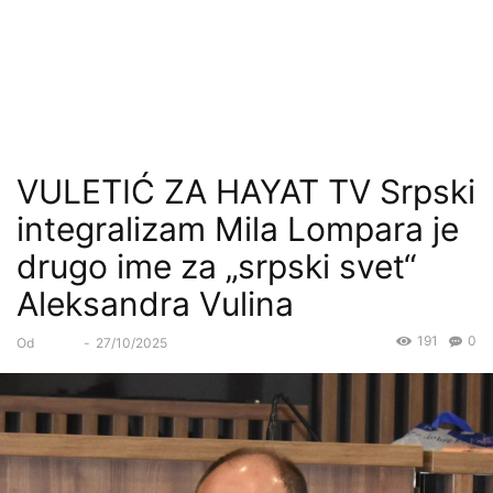
VULETIĆ ZA HAYAT TV Srpski
integralizam Mila Lompara je
drugo ime za „srpski svet“
Aleksandra Vulina
191
0
Od
Forum
-
27/10/2025