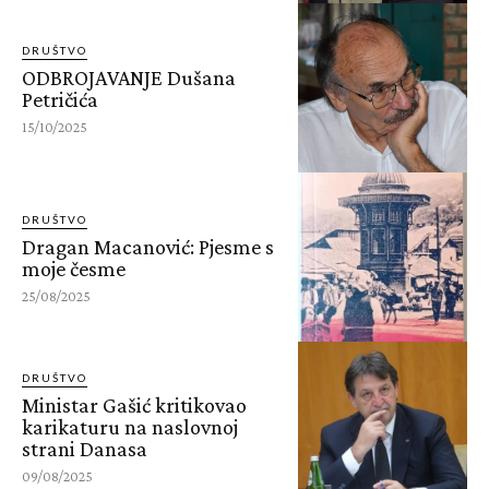
DRUŠTVO
ODBROJAVANJE Dušana
Petričića
15/10/2025
DRUŠTVO
Dragan Macanović: Pjesme s
moje česme
25/08/2025
DRUŠTVO
Ministar Gašić kritikovao
karikaturu na naslovnoj
strani Danasa
09/08/2025