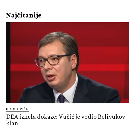
Najčitanije
DRUGI PIŠU
DEA iznela dokaze: Vučić je vodio Belivukov
klan