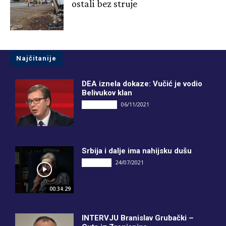
ostali bez struje
Najčitanije
DEA iznela dokaze: Vučić je vodio
Belivukov klan
06/11/2021
DRUGI PIŠU
Srbija i dalje ima nahijsku dušu
24/07/2021
INTERVJU
00:34:29
INTERVJU Branislav Grubački –