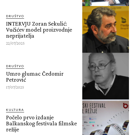
DRUŠTVO
INTERVJU Zoran Sekulić:
Vučićev model proizvodnje
neprijatelja
22/07/2025
DRUŠTVO
Umro glumac Čedomir
Petrović
17/07/2025
KULTURA
Počelo prvo izdanje
Balkanskog festivala filmske
režije