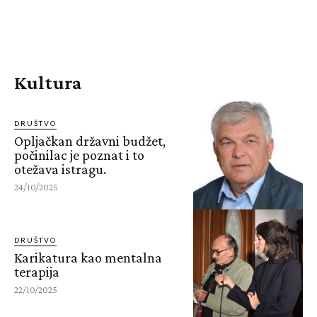
Kultura
DRUŠTVO
Opljačkan državni budžet,
počinilac je poznat i to
otežava istragu.
24/10/2025
DRUŠTVO
Karikatura kao mentalna
terapija
22/10/2025