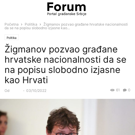
Početna
Politika
Žigmanov pozvao građane hrvatske nacionalnosti
da se na popisu slobodno izjasne kao...
Politika
Žigmanov pozvao građane
hrvatske nacionalnosti da se
na popisu slobodno izjasne
kao Hrvati
61
0
Od
Forum
-
03/10/2022