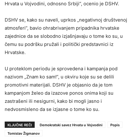
Hrvata u Vojvodini, odnosno Srbiji“, ocenio je DSHV.
DSHV se, kako su naveli, uprkos „negativnoj društvenoj
atmosferi“, bavio ohrabrivanjem pripadnika hrvatske
zajednice da se slobodno izjašnjavaju o tome ko su, u
čemu su podršku pružali i politički predstavnici iz
Hrvatske.
U proteklom periodu je sprovedena i kampanja pod
nazivom „Znam ko sam!“, u okviru koje su se delili
promotivni materijali. DSHV je objasnio da je tom
kampanjom želeo da izazove ponos onima koji su
zastrašeni ili nesigurni, kako bi mogli jasno i
nedvosmisleno da se izjasne o tome ko su.
KLJUČNE REČI
Demokratski savez Hrvata u Vojvodini
Popis
Tomislav Žigmanov