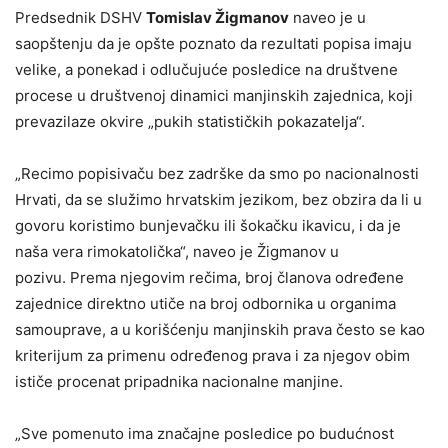
Predsednik DSHV
Tomislav Žigmanov
naveo je u
saopštenju da je opšte poznato da rezultati popisa imaju
velike, a ponekad i odlučujuće posledice na društvene
procese u društvenoj dinamici manjinskih zajednica, koji
prevazilaze okvire „pukih statističkih pokazatelja“.
„Recimo popisivaču bez zadrške da smo po nacionalnosti
Hrvati, da se služimo hrvatskim jezikom, bez obzira da li u
govoru koristimo bunjevačku ili šokačku ikavicu, i da je
naša vera rimokatolička“, naveo je Žigmanov u
pozivu. Prema njegovim rečima, broj članova određene
zajednice direktno utiče na broj odbornika u organima
samouprave, a u korišćenju manjinskih prava često se kao
kriterijum za primenu određenog prava i za njegov obim
ističe procenat pripadnika nacionalne manjine.
„Sve pomenuto ima značajne posledice po budućnost