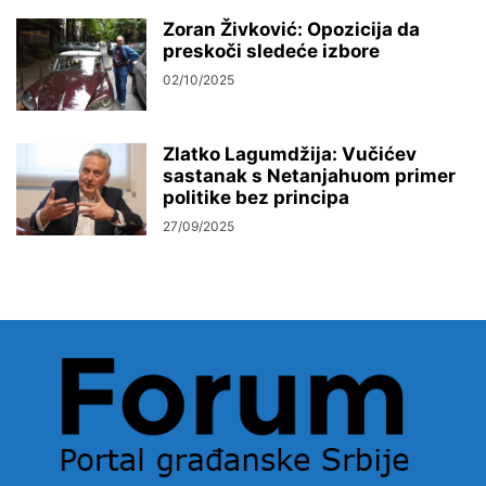
Zoran Živković: Opozicija da
preskoči sledeće izbore
02/10/2025
Zlatko Lagumdžija: Vučićev
sastanak s Netanjahuom primer
politike bez principa
27/09/2025