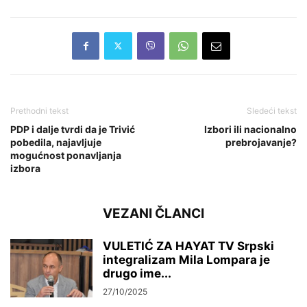
Prethodni tekst
Sledeći tekst
PDP i dalje tvrdi da je Trivić
Izbori ili nacionalno
pobedila, najavljuje
prebrojavanje?
mogućnost ponavljanja
izbora
VEZANI ČLANCI
VULETIĆ ZA HAYAT TV Srpski
integralizam Mila Lompara je
drugo ime...
27/10/2025