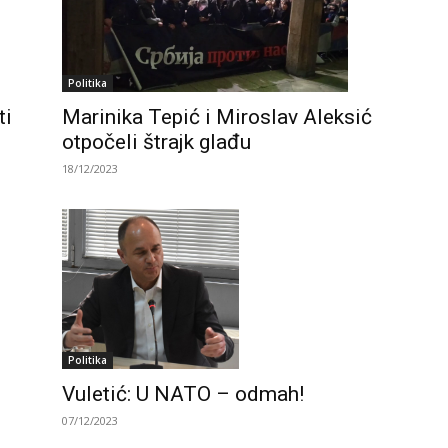
Politika
ti
Marinika Tepić i Miroslav Aleksić
otpočeli štrajk glađu
18/12/2023
Politika
Vuletić: U NATO – odmah!
07/12/2023