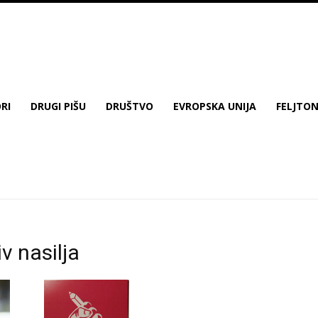
RI
DRUGI PIŠU
DRUŠTVO
EVROPSKA UNIJA
FELJTO
iv nasilja