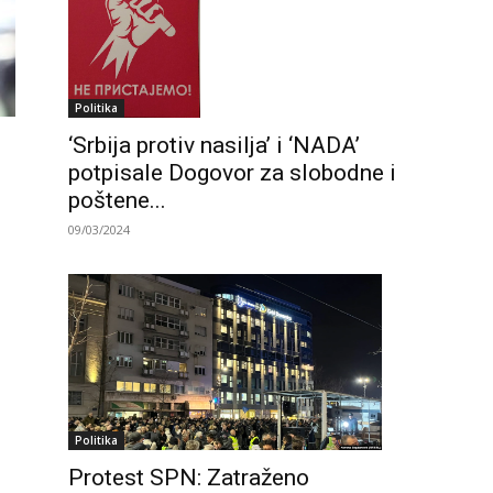
Politika
‘Srbija protiv nasilja’ i ‘NADA’
potpisale Dogovor za slobodne i
poštene...
09/03/2024
Politika
Protest SPN: Zatraženo