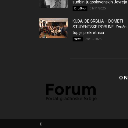
sudbini jugoslovenskih Jevreja
01/11/2025
Društvo
KUDA IDE SRBIJA – DOMETI
STUDENTSKE POBUNE: Zvučni
top je prekretnica
28/10/2025
Vesti
O 
©