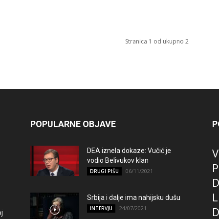
Stranica 1 od ukupno 2
POPULARNE OBJAVE
P
V
DEA iznela dokaze: Vučić je
vodio Belivukov klan
P
06/11/2021
DRUGI PIŠU
D
L
Srbija i dalje ima nahijsku dušu
24/07/2021
D
INTERVJU
j