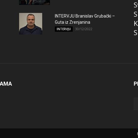
S
S
INTERVJU Branislav Grubački –
K
Guta iz Zrenjanina
30/12/2022
INTERVJU
S
NAMA
P