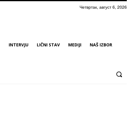
Четвртак, август 6, 2026
N
INTERVJU
LIČNI STAV
MEDIJI
NAŠ IZBOR