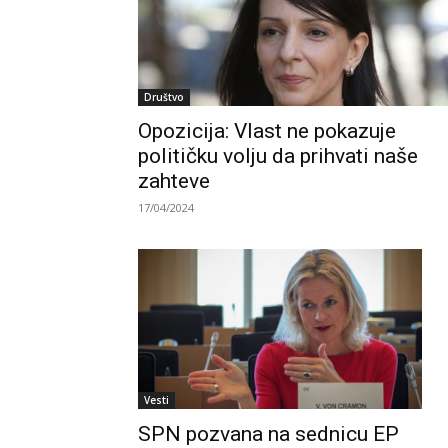
Društvo
Opozicija: Vlast ne pokazuje
političku volju da prihvati naše
zahteve
17/04/2024
Vesti
SPN pozvana na sednicu EP