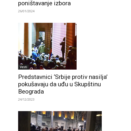
poništavanje izbora
26/01/2024
Vesti
Predstavnici ‘Srbije protiv nasilja’
pokušavaju da uđu u Skupštinu
Beograda
24/12/2023