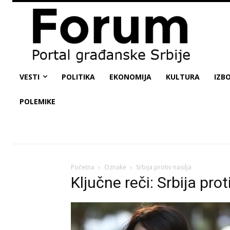
VESTI
POLITIKA
EKONOMIJA
KULTURA
IZBO
POLEMIKE
Početna
Oznake
Srbija protiv nasilja
Ključne reči: Srbija prot