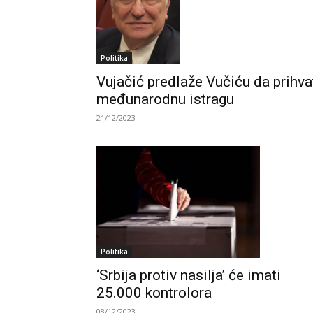
Politika
Vujačić predlaže Vučiću da prihva
međunarodnu istragu
21/12/2023
Politika
‘Srbija protiv nasilja’ će imati
25.000 kontrolora
08/12/2023