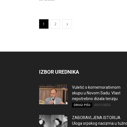
1
2
IZBOR UREDNIKA
Vuletić o komemorativnom
skupu u Novom Sadu: Vlast
nepotrebno dizala tenziju
03/11/2025
DRUGI PIŠU
ZABORAVLJENA ISTORIJA
Uloga srpskog nacizma u tužno