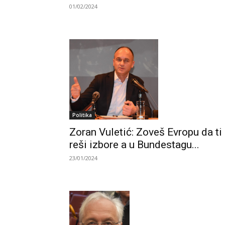
01/02/2024
Politika
Zoran Vuletić: Zoveš Evropu da ti
reši izbore a u Bundestagu...
23/01/2024