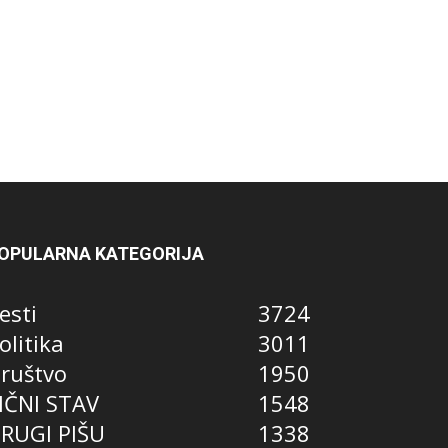
OPULARNA KATEGORIJA
esti
3724
olitika
3011
ruštvo
1950
IČNI STAV
1548
RUGI PIŠU
1338