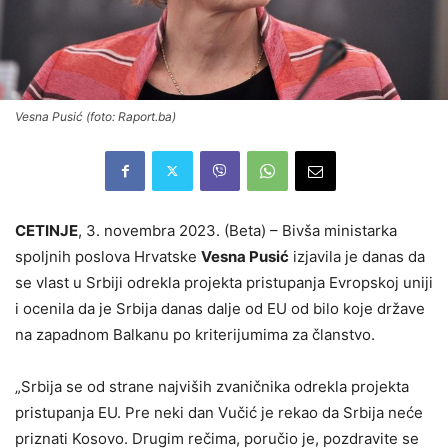
Vesna Pusić (foto: Raport.ba)
CETINJE
, 3. novembra 2023. (Beta) – Bivša ministarka
spoljnih poslova Hrvatske
Vesna Pusić
izjavila je danas da
se vlast u Srbiji odrekla projekta pristupanja Evropskoj uniji
i ocenila da je Srbija danas dalje od EU od bilo koje države
na zapadnom Balkanu po kriterijumima za članstvo.
„Srbija se od strane najviših zvaničnika odrekla projekta
pristupanja EU. Pre neki dan Vučić je rekao da Srbija neće
priznati Kosovo. Drugim rečima, poručio je, pozdravite se