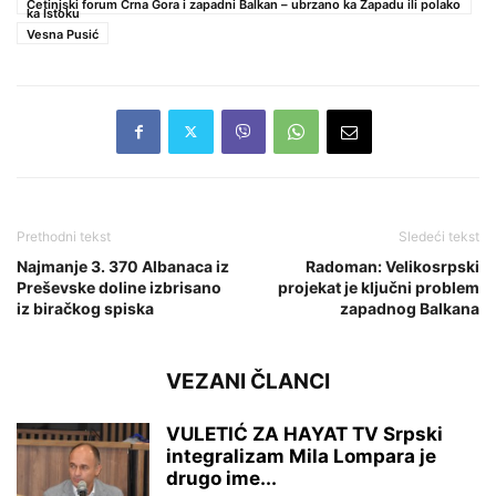
Cetinjski forum Crna Gora i zapadni Balkan – ubrzano ka Zapadu ili polako
ka Istoku
Vesna Pusić
Prethodni tekst
Sledeći tekst
Najmanje 3. 370 Albanaca iz
Radoman: Velikosrpski
Preševske doline izbrisano
projekat je ključni problem
iz biračkog spiska
zapadnog Balkana
VEZANI ČLANCI
VULETIĆ ZA HAYAT TV Srpski
integralizam Mila Lompara je
drugo ime...