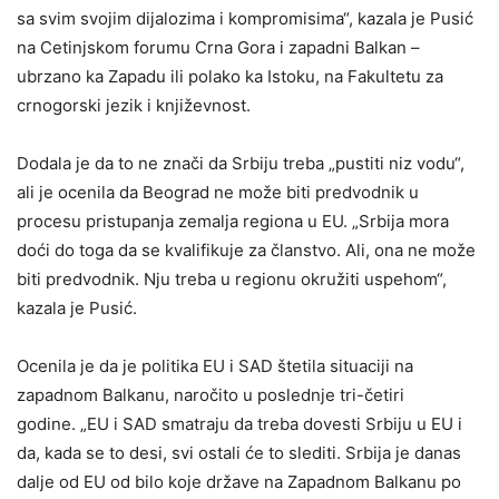
sa svim svojim dijalozima i kompromisima“, kazala je Pusić
na Cetinjskom forumu Crna Gora i zapadni Balkan –
ubrzano ka Zapadu ili polako ka Istoku, na Fakultetu za
crnogorski jezik i književnost.
Dodala je da to ne znači da Srbiju treba „pustiti niz vodu“,
ali je ocenila da Beograd ne može biti predvodnik u
procesu pristupanja zemalja regiona u EU. „Srbija mora
doći do toga da se kvalifikuje za članstvo. Ali, ona ne može
biti predvodnik. Nju treba u regionu okružiti uspehom“,
kazala je Pusić.
Ocenila je da je politika EU i SAD štetila situaciji na
zapadnom Balkanu, naročito u poslednje tri-četiri
godine. „EU i SAD smatraju da treba dovesti Srbiju u EU i
da, kada se to desi, svi ostali će to slediti. Srbija je danas
dalje od EU od bilo koje države na Zapadnom Balkanu po