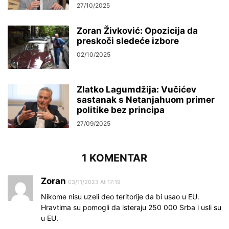
27/10/2025
Zoran Živković: Opozicija da
preskoči sledeće izbore
02/10/2025
Zlatko Lagumdžija: Vučićev
sastanak s Netanjahuom primer
politike bez principa
27/09/2025
1 KOMENTAR
Zoran
03/11/2023 At 17:19
Nikome nisu uzeli deo teritorije da bi usao u EU.
Hravtima su pomogli da isteraju 250 000 Srba i usli su
u EU.