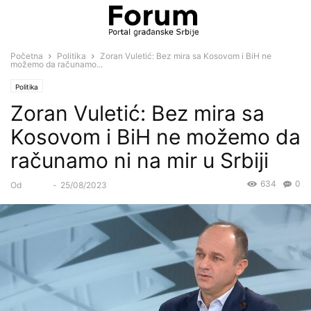
Početna
Politika
Zoran Vuletić: Bez mira sa Kosovom i BiH ne
možemo da računamo...
Politika
Zoran Vuletić: Bez mira sa
Kosovom i BiH ne možemo da
računamo ni na mir u Srbiji
634
0
Od
Forum
-
25/08/2023