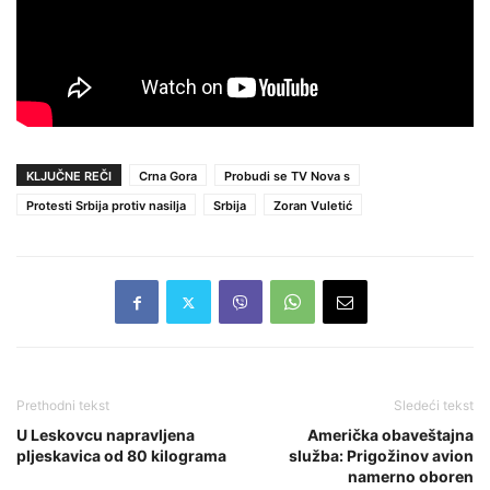
KLJUČNE REČI
Crna Gora
Probudi se TV Nova s
Protesti Srbija protiv nasilja
Srbija
Zoran Vuletić
Prethodni tekst
Sledeći tekst
U Leskovcu napravljena
Američka obaveštajna
pljeskavica od 80 kilograma
služba: Prigožinov avion
namerno oboren