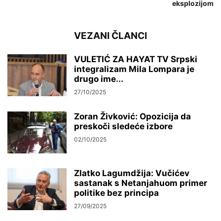
eksplozijom
VEZANI ČLANCI
VULETIĆ ZA HAYAT TV Srpski
integralizam Mila Lompara je
drugo ime...
27/10/2025
Zoran Živković: Opozicija da
preskoči sledeće izbore
02/10/2025
Zlatko Lagumdžija: Vučićev
sastanak s Netanjahuom primer
politike bez principa
27/09/2025