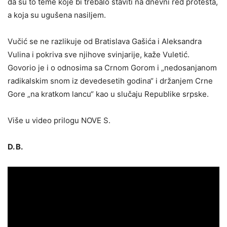
da su to teme koje bi trebalo staviti na dnevni red protesta,
a koja su ugušena nasiljem.
Vučić se ne razlikuje od Bratislava Gašića i Aleksandra
Vulina i pokriva sve njihove svinjarije, kaže Vuletić.
Govorio je i o odnosima sa Crnom Gorom i „nedosanjanom
radikalskim snom iz devedesetih godina“ i držanjem Crne
Gore „na kratkom lancu“ kao u slučaju Republike srpske.
Više u video prilogu NOVE S.
D. B.