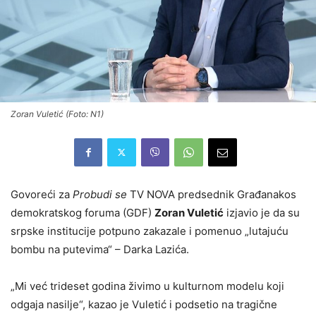
Zoran Vuletić (Foto: N1)
Govoreći za
Probudi se
TV NOVA predsednik Građanakos
demokratskog foruma (GDF)
Zoran Vuletić
izjavio je da su
srpske institucije potpuno zakazale i pomenuo „lutajuću
bombu na putevima“ – Darka Lazića.
„Mi već trideset godina živimo u kulturnom modelu koji
odgaja nasilje“, kazao je Vuletić i podsetio na tragične