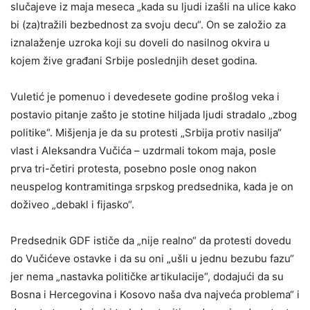
slučajeve iz maja meseca „kada su ljudi izašli na ulice kako
bi (za)tražili bezbednost za svoju decu“. On se založio za
iznalaženje uzroka koji su doveli do nasilnog okvira u
kojem žive građani Srbije poslednjih deset godina.
Vuletić je pomenuo i devedesete godine prošlog veka i
postavio pitanje zašto je stotine hiljada ljudi stradalo „zbog
politike“. Mišjenja je da su protesti „Srbija protiv nasilja“
vlast i Aleksandra Vučića – uzdrmali tokom maja, posle
prva tri-četiri protesta, posebno posle onog nakon
neuspelog kontramitinga srpskog predsednika, kada je on
doživeo „debakl i fijasko“.
Predsednik GDF ističe da „nije realno“ da protesti dovedu
do Vučićeve ostavke i da su oni „ušli u jednu bezubu fazu“
jer nema „nastavka političke artikulacije“, dodajući da su
Bosna i Hercegovina i Kosovo naša dva najveća problema“ i