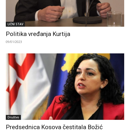
LIČNI STAV
Politika vređanja Kurtija
09/01/2023
Društvo
Predsednica Kosova čestitala Božić