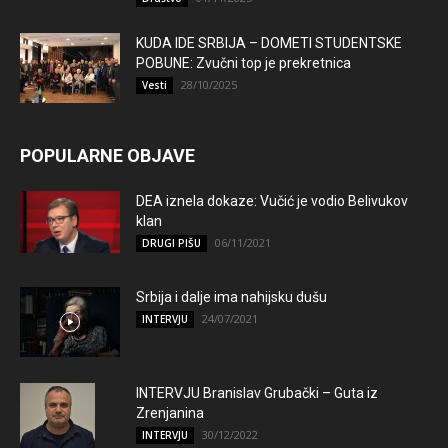
KUDA IDE SRBIJA – DOMETI STUDENTSKE
POBUNE: Zvučni top je prekretnica
28/10/2025
Vesti
POPULARNE OBJAVE
DEA iznela dokaze: Vučić je vodio Belivukov
klan
06/11/2021
DRUGI PIŠU
Srbija i dalje ima nahijsku dušu
24/07/2021
INTERVJU
INTERVJU Branislav Grubački – Guta iz
Zrenjanina
30/12/2022
INTERVJU