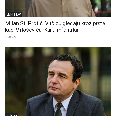
LIČNI STAV
Milan St. Protić: Vučiću gledaju kroz prste
kao Miloševiću, Kurti infantilan
12/01/2023
Politika