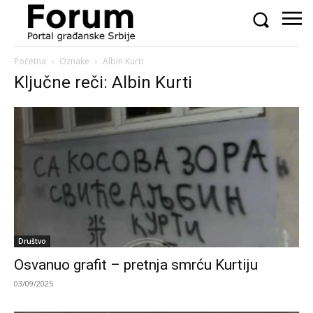
Početna
Oznake
Albin Kurti
Ključne reči: Albin Kurti
Društvo
Osvanuo grafit – pretnja smrću Kurtiju
03/09/2025