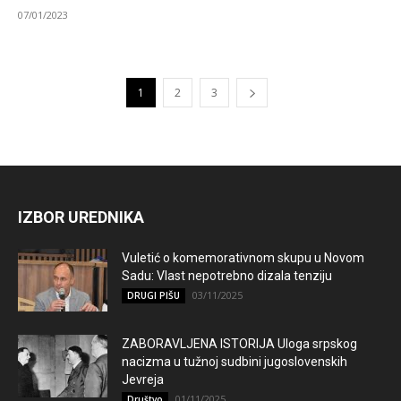
07/01/2023
1
2
3
IZBOR UREDNIKA
Vuletić o komemorativnom skupu u Novom
Sadu: Vlast nepotrebno dizala tenziju
03/11/2025
DRUGI PIŠU
ZABORAVLJENA ISTORIJA Uloga srpskog
nacizma u tužnoj sudbini jugoslovenskih
Jevreja
01/11/2025
Društvo