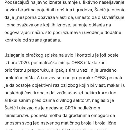
Podsećajući na javno iznete sumnje u fiktivno naseljavanje
novim biračima pojedinih opština i gradova, Šabić je ocenio
da je „nesporna obaveza vlasti da, umesto da diskvalifikuje
i omalovažava one koji ih iznose, sumnje otklanja na
odgovarajući način. što podrazumeva i uvođenje dodatne
kontrole od strane građana.
„Izlaganje biračkog spiska na uvid i kontrolu je još posle
izbora 2020. posmatračka misija OEBS istakla kao
prioritetnu preporuku, a ipak, s tim u vezi, nije urađeno
praktično ništa. A i nezavisno od preporuke OEBS poznato
je da postoje objektivni razlozi zbog kojih bi vlast, makar i u
poslednji čas, trebalo da izađe ususret nekim korektno
artikulisanim predlozima civilnog sektora“, naglasio je
Šabić i ukazao da je nedavno CRTA nadležnom
ministarstvu podnela molbu da građanima omogući da
unosom svog jedinstvenog matičnog broja i broja lične