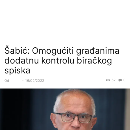
Šabić: Omogućiti građanima
dodatnu kontrolu biračkog
spiska
52
0
Od
Forum
-
16/02/2022