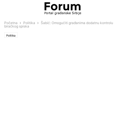
Početna
Politika
Šabić: Omogućiti građanima dodatnu kontrolu
biračkog spiska
Politika