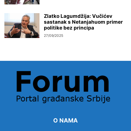
Zlatko Lagumdžija: Vučićev
sastanak s Netanjahuom primer
politike bez principa
27/09/2025
O NAMA