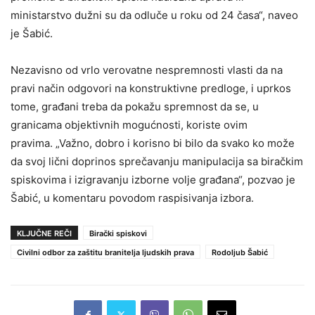
ministarstvo dužni su da odluče u roku od 24 časa“, naveo
je Šabić.
Nezavisno od vrlo verovatne nespremnosti vlasti da na
pravi način odgovori na konstruktivne predloge, i uprkos
tome, građani treba da pokažu spremnost da se, u
granicama objektivnih mogućnosti, koriste ovim
pravima. „Važno, dobro i korisno bi bilo da svako ko može
da svoj lični doprinos sprečavanju manipulacija sa biračkim
spiskovima i izigravanju izborne volje građana“, pozvao je
Šabić, u komentaru povodom raspisivanja izbora.
KLJUČNE REČI
Birački spiskovi
Civilni odbor za zaštitu branitelja ljudskih prava
Rodoljub Šabić