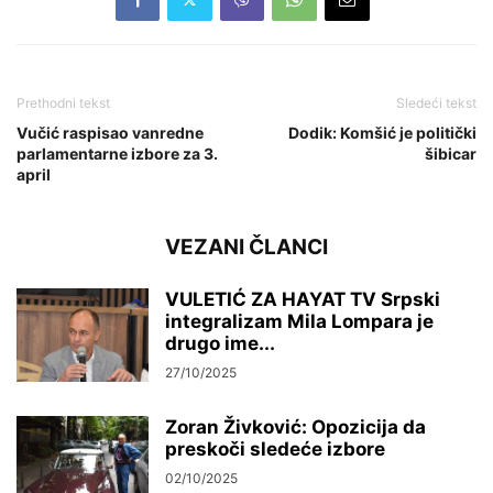
Prethodni tekst
Sledeći tekst
Vučić raspisao vanredne
Dodik: Komšić je politički
parlamentarne izbore za 3.
šibicar
april
VEZANI ČLANCI
VULETIĆ ZA HAYAT TV Srpski
integralizam Mila Lompara je
drugo ime...
27/10/2025
Zoran Živković: Opozicija da
preskoči sledeće izbore
02/10/2025