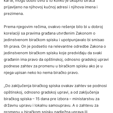
karte, mogu dobiti uvid u to koliko je ukupno birača
prijavljeno na njihovoj kućnoj adresi i njihova imena i
prezimena.
Prema njegovim rečima, ovakvo rešenje bilo bi u dobroj
korelaciji sa pravima građana utvrđenim Zakonom o
jedinstvenom biračkom spisku i upotpunjavalo bi smisao
tih prava. On je podsetio na relevantne odredbe Zakona o
jedinstvenom biračkom spisku koje predviđaju da svaki
građanin ima pravo da opštinskoj, odnosno gradskoj upravi
podnese zahtev za promenu u biračkom spisku ako je u
njega upisan neko ko nema biračko pravo.
„Do zaključenja biračkog spiska ovakav zahtev se podnosi
opštinskoj, odnosno gradskoj upravi, a od zaključenja
biračkog spiska – 15 dana pre izbora – ministarstvu za
državnu upravu i lokalnu samoupravu. A o zahtevu za
promenu u biračkom spisku nadležna uprava ili