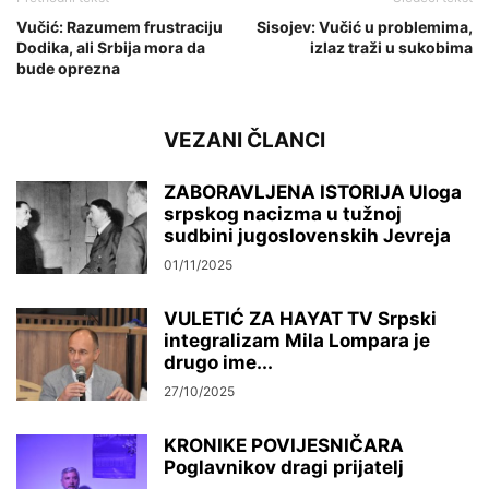
Vučić: Razumem frustraciju
Sisojev: Vučić u problemima,
Dodika, ali Srbija mora da
izlaz traži u sukobima
bude oprezna
VEZANI ČLANCI
ZABORAVLJENA ISTORIJA Uloga
srpskog nacizma u tužnoj
sudbini jugoslovenskih Jevreja
01/11/2025
VULETIĆ ZA HAYAT TV Srpski
integralizam Mila Lompara je
drugo ime...
27/10/2025
KRONIKE POVIJESNIČARA
Poglavnikov dragi prijatelj