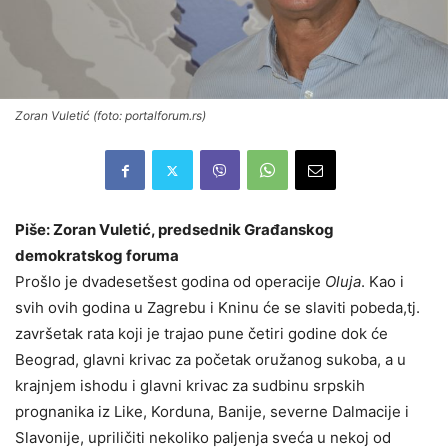
Zoran Vuletić (foto: portalforum.rs)
Piše: Zoran Vuletić, predsednik Građanskog
demokratskog foruma
Prošlo je dvadesetšest godina od operacije
Oluja
. Kao i
svih ovih godina u Zagrebu i Kninu će se slaviti pobeda,tj.
završetak rata koji je trajao pune četiri godine dok će
Beograd, glavni krivac za početak oružanog sukoba, a u
krajnjem ishodu i glavni krivac za sudbinu srpskih
prognanika iz Like, Korduna, Banije, severne Dalmacije i
Slavonije, upriličiti nekoliko paljenja sveća u nekoj od