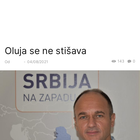
Oluja se ne stišava
143
0
Od
Forum
-
04/08/2021