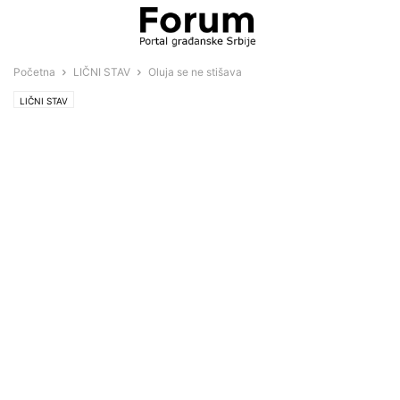
Početna
LIČNI STAV
Oluja se ne stišava
LIČNI STAV