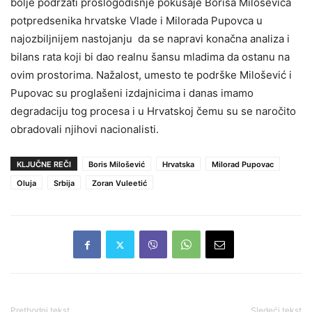
bolje podržati prošlogodišnje pokušaje Borisa Miloševića
potpredsenika hrvatske Vlade i Milorada Pupovca u
najozbiljnijem nastojanju da se napravi konačna analiza i
bilans rata koji bi dao realnu šansu mladima da ostanu na
ovim prostorima. Nažalost, umesto te podrške Milošević i
Pupovac su proglašeni izdajnicima i danas imamo
degradaciju tog procesa i u Hrvatskoj čemu su se naročito
obradovali njihovi nacionalisti.
KLJUČNE REČI
Boris Milošević
Hrvatska
Milorad Pupovac
Oluja
Srbija
Zoran Vuleetić
Prethodni tekst
Sledeći tekst