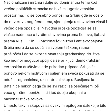
Nacionalizam i mržnja i dalje su dominantna tema kod
većine političkih stranaka na bivšim jugoslovenskim
prostorima. To se posebno odnosi na Srbiju gde je došlo
do neverovatnog fenomena, sjedinjenja u stavovima vlasti i
većeg dela opozicije. Navodna srpska opozicija se sa
vlašću nadmeće u tvrdim stavovima prema Kosovu, ljubavi
prema Rusiji i Kini, u nacionalšovinizmu i antievropejstvu.
Srbija mora da se suoči sa svojom teškom, ratnom
prošlošću i da se okrene stvaranju građanskog društva,
kao jedinoj mogućoj opciji da se priključi demokratskim
evropskim društvima gde prirodno pripada. Srbija će
ponovo nekom molitvom i paljenjem sveća pokušati da se
oduži prognanicima, uz centralni skup u Busijama kod
Batajnice nakon čega će se svi razići sa osećanjem još
veće gorčine, poniženisti i još dublje ukopani u
nacionalističke rovove.
Umesto takvih skupova sa ovakvim epilogom daleko je bilo