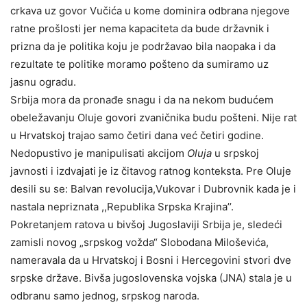
crkava uz govor Vučića u kome dominira odbrana njegove
ratne prošlosti jer nema kapaciteta da bude državnik i
prizna da je politika koju je podržavao bila naopaka i da
rezultate te politike moramo pošteno da sumiramo uz
jasnu ogradu.
Srbija mora da pronađe snagu i da na nekom budućem
obeležavanju Oluje govori zvaničnika budu pošteni. Nije rat
u Hrvatskoj trajao samo četiri dana već četiri godine.
Nedopustivo je manipulisati akcijom
Oluja
u srpskoj
javnosti i izdvajati je iz čitavog ratnog konteksta. Pre Oluje
desili su se: Balvan revolucija,Vukovar i Dubrovnik kada je i
nastala nepriznata ,,Republika Srpska Krajina’’.
Pokretanjem ratova u bivšoj Jugoslaviji Srbija je, sledeći
zamisli novog „srpskog vožda“ Slobodana Miloševića,
nameravala da u Hrvatskoj i Bosni i Hercegovini stvori dve
srpske države. Bivša jugoslovenska vojska (JNA) stala je u
odbranu samo jednog, srpskog naroda.