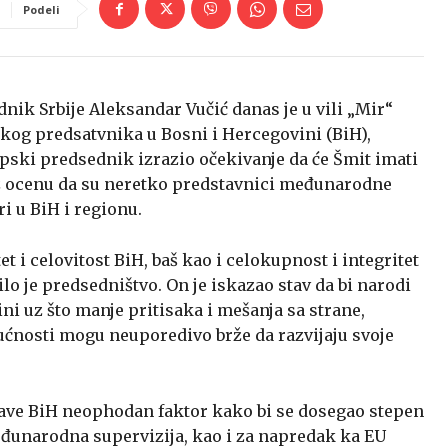
Podeli
ik Srbije Aleksandar Vučić danas je u vili „Mir“
og predsatvnika u Bosni i Hercegovini (BiH),
ski predsednik izrazio očekivanje da će Šmit imati
uz ocenu da su neretko predstavnici međunarodne
i u BiH i regionu.
tet i celovitost BiH, baš kao i celokupnost i integritet
lo je predsedništvo. On je iskazao stav da bi narodi
ini uz što manje pritisaka i mešanja sa strane,
udućnosti mogu neuporedivo brže da razvijaju svoje
žave BiH neophodan faktor kako bi se dosegao stepen
međunarodna supervizija, kao i za napredak ka EU