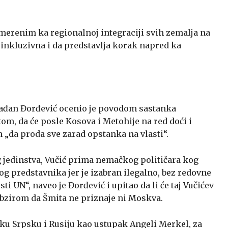
smerenim ka regionalnoj integraciji svih zemalja na
inkluzivna i da predstavlja korak napred ka
ađan Đorđević ocenio je povodom sastanka
m, da će posle Kosova i Metohije na red doći i
 „da proda sve zarad opstanka na vlasti“.
jedinstva, Vučić prima nemačkog političara kog
g predstavnika jer je izabran ilegalno, bez redovne
i UN“, naveo je Đorđević i upitao da li će taj Vučićev
obzirom da Šmita ne priznaje ni Moskva.
iku Srpsku i Rusiju kao ustupak Angeli Merkel, za