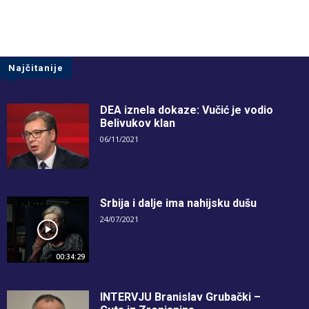
Najčitanije
DEA iznela dokaze: Vučić je vodio
Belivukov klan
06/11/2021
Srbija i dalje ima nahijsku dušu
24/07/2021
00:34:29
INTERVJU Branislav Grubački –