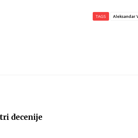
TAGS
Aleksandar V
ri decenije