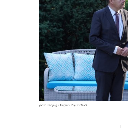
(foto tanjug Dragan Kujundžić)