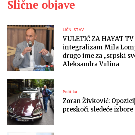
Slične objave
LIČNI STAV
VULETIĆ ZA HAYAT TV 
integralizam Mila Lomp
drugo ime za „srpski sv
Aleksandra Vulina
Politika
Zoran Živković: Opozici
preskoči sledeće izbore