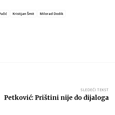
učić
Kristijan Šmit
Milorad Dodik
SLEDEĆI TEKST
Petković: Prištini nije do dijaloga