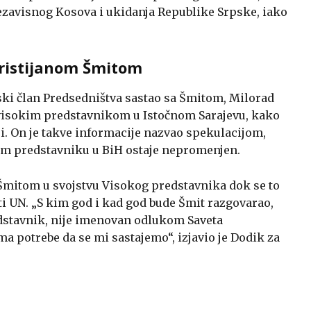
nezavisnog Kosova i ukidanja Republike Srpske, iako
Kristijanom Šmitom
ski član Predsedništva sastao sa Šmitom, Milorad
a visokim predstavnikom u Istočnom Sarajevu, kako
ji. On je takve informacije nazvao spekulacijom,
om predstavniku u BiH ostaje nepromenjen.
 Šmitom u svojstvu Visokog predstavnika dok se to
ti UN. „S kim god i kad god bude Šmit razgovarao,
redstavnik, nije imenovan odlukom Saveta
ma potrebe da se mi sastajemo“, izjavio je Dodik za