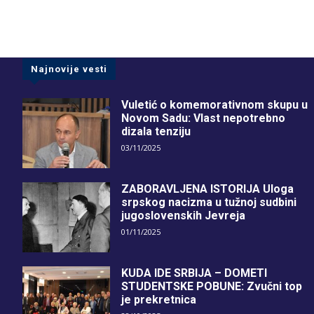
Najnovije vesti
Vuletić o komemorativnom skupu u
Novom Sadu: Vlast nepotrebno
dizala tenziju
03/11/2025
ZABORAVLJENA ISTORIJA Uloga
srpskog nacizma u tužnoj sudbini
jugoslovenskih Jevreja
01/11/2025
KUDA IDE SRBIJA – DOMETI
STUDENTSKE POBUNE: Zvučni top
je prekretnica