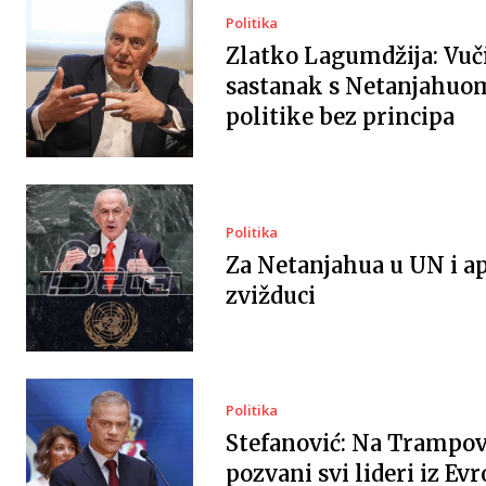
Politika
Zlatko Lagumdžija: Vuč
sastanak s Netanjahuo
politike bez principa
Politika
Za Netanjahua u UN i ap
zvižduci
Politika
Stefanović: Na Trampov
pozvani svi lideri iz Evr