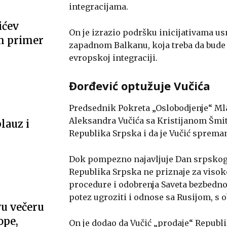
integracijama.
ićev
On je izrazio podršku inicijativama u
m primer
zapadnom Balkanu, koja treba da bude 
evropskoj integraciji.
Đorđević optužuje Vučića
Predsednik Pokreta „Oslobodjenje“ Ml
Aleksandra Vučića sa Kristijanom Šmito
lauz i
Republika Srpska i da je Vučić spreman
Dok pompezno najavljuje Dan srpskog 
Republika Srpska ne priznaje za visoko
procedure i odobrenja Saveta bezbednost
potez ugroziti i odnose sa Rusijom, s 
u večeru
ope,
On je dodao da Vučić „prodaje“ Republ