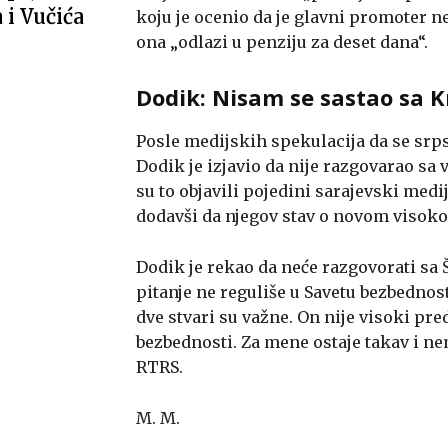
i Vučića
koju je ocenio da je glavni promoter 
ona „odlazi u penziju za deset dana“.
Dodik: Nisam se sastao sa 
Posle medijskih spekulacija da se srp
Dodik je izjavio da nije razgovarao s
su to objavili pojedini sarajevski medi
dodavši da njegov stav o novom visok
Dodik je rekao da neće razgovorati sa
pitanje ne reguliše u Savetu bezbednos
dve stvari su važne. On nije visoki p
bezbednosti. Za mene ostaje takav i ne
RTRS.
M. M.