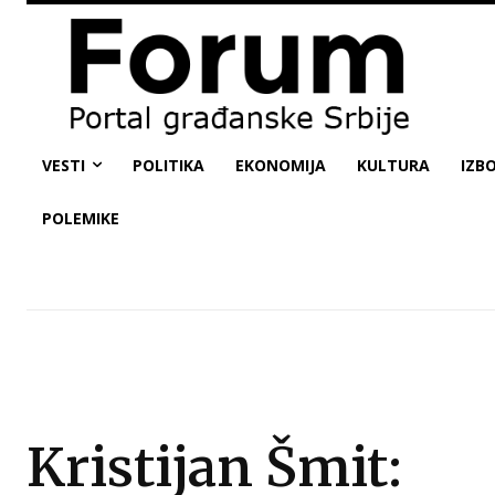
VESTI
POLITIKA
EKONOMIJA
KULTURA
IZBO
POLEMIKE
Kristijan Šmit: