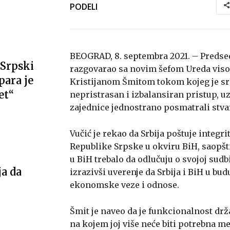
PODELI
BEOGRAD, 8. septembra 2021. – Predsedn
Srpski
razgovarao sa novim šefom Ureda visok
ara je
Kristijanom Šmitom tokom kojeg je srp
et“
nepristrasan i izbalansiran pristup, 
zajednice jednostrano posmatrali stvar
Vučić je rekao da Srbija poštuje integri
Republike Srpske u okviru BiH, saopšti
u BiH trebalo da odlučuju o svojoj sudb
ja da
izrazivši uverenje da Srbija i BiH u b
ekonomske veze i odnose.
Šmit je naveo da je funkcionalnost dr
na kojem joj više neće biti potrebna 