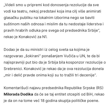
„Videli smo u pripremi kod donosenja rezolucije da sve
vodi ka teatru, nekoj predstavi koja ima cilj više animirati
glasačku publiku na lokalnim izborima nego se baviti
suštinom naših odnosa i mislim da tu nedostaje liderstva i
pravih hrabrih odluka pre svega od predsednika Srbije“,
rekao je Konaković za N1.
Dodao je da su ministri iz celog sveta sa kojima je
razgovarao „šokirani“ ponašanjem Vučića u UN, te da bi
najispravniji put bio da je Srbija bila kosponzor rezolucije o
Srebrenici. Konaković je rekao da je ova rezolucija donela
„mir i delić pravde onima koji su to tražili tri decenije“.
Komentarišući najavu predsednika Republike Srpske (RS)
Milorada Dodika
da će se taj entitet otcepiti od BiH, rekao
je da on na tome već 18 godina skuplja političke poene.