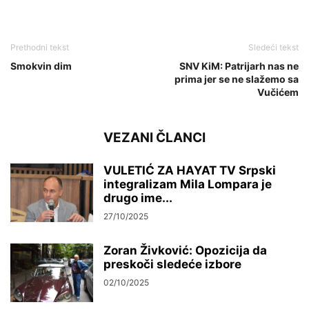
Prethodni tekst
Sledeći tekst
Smokvin dim
SNV KiM: Patrijarh nas ne
prima jer se ne slažemo sa
Vučićem
VEZANI ČLANCI
VULETIĆ ZA HAYAT TV Srpski
integralizam Mila Lompara je
drugo ime...
27/10/2025
Zoran Živković: Opozicija da
preskoči sledeće izbore
02/10/2025