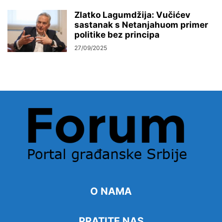
Zlatko Lagumdžija: Vučićev
sastanak s Netanjahuom primer
politike bez principa
27/09/2025
O NAMA
PRATITE NAS