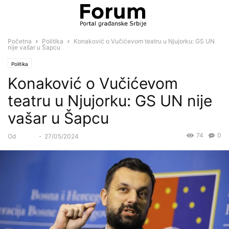
Početna
Politika
Konaković o Vučićevom teatru u Njujorku: GS UN
nije vašar u Šapcu
Politika
Konaković o Vučićevom
teatru u Njujorku: GS UN nije
vašar u Šapcu
74
0
Od
Forum
-
27/05/2024