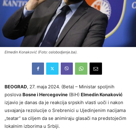
Elmedin Konaković (Foto: oslobodjenje.ba).
BEOGRAD
, 27. maja 2024. (Beta) – Ministar spoljnih
poslova
Bosne i Hercegovine
(BiH)
Elmedin Konaković
izjavio je danas da je reakcija srpskih vlasti uoči i nakon
usvajanja rezolucije o Srebrenici u Ujedinjenim nacijama
„teatar“ sa ciljem da se animiraju glasači na predstojećim
lokalnim izborima u Srbiji.