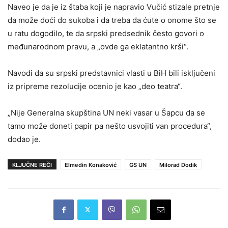
Naveo je da je iz štaba koji je napravio Vučić stizale pretnje
da može doći do sukoba i da treba da ćute o onome što se
u ratu dogodilo, te da srpski predsednik često govori o
međunarodnom pravu, a „ovde ga eklatantno krši“.
Navodi da su srpski predstavnici vlasti u BiH bili isključeni
iz pripreme rezolucije ocenio je kao „deo teatra“.
„Nije Generalna skupština UN neki vasar u Šapcu da se
tamo može doneti papir pa nešto usvojiti van procedura“,
dodao je.
KLJUČNE REČI
Elmedin Konaković
GS UN
Milorad Dodik