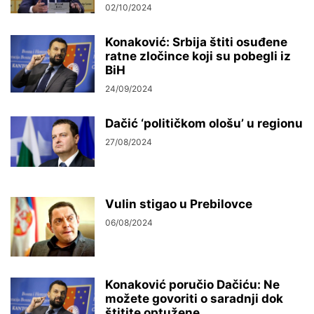
02/10/2024
Konaković: Srbija štiti osuđene
ratne zločince koji su pobegli iz
BiH
24/09/2024
Dačić ‘političkom ološu’ u regionu
27/08/2024
Vulin stigao u Prebilovce
06/08/2024
Konaković poručio Dačiću: Ne
možete govoriti o saradnji dok
štitite optužene...