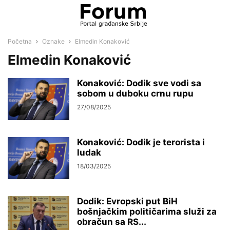
Početna
Oznake
Elmedin Konaković
Elmedin Konaković
Konaković: Dodik sve vodi sa
sobom u duboku crnu rupu
27/08/2025
Konaković: Dodik je terorista i
ludak
18/03/2025
Dodik: Evropski put BiH
bošnjačkim političarima služi za
obračun sa RS...