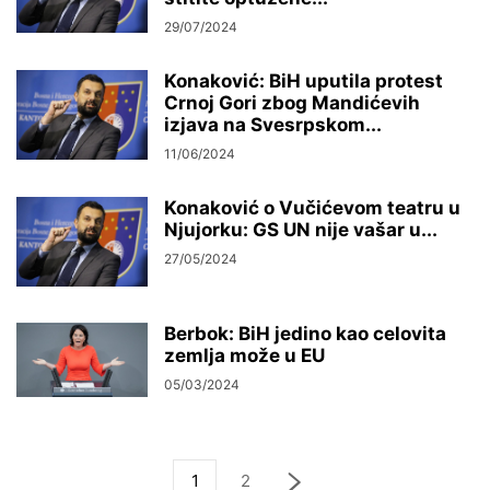
29/07/2024
Konaković: BiH uputila protest
Crnoj Gori zbog Mandićevih
izjava na Svesrpskom...
11/06/2024
Konaković o Vučićevom teatru u
Njujorku: GS UN nije vašar u...
27/05/2024
Berbok: BiH jedino kao celovita
zemlja može u EU
05/03/2024
1
2