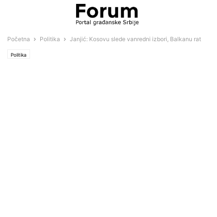
Početna
Politika
Janjić: Kosovu slede vanredni izbori, Balkanu rat
Politika