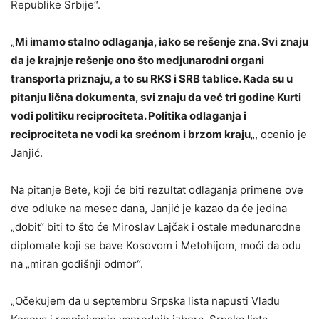
Republike Srbije“.
„
Mi imamo stalno odlaganja, iako se rešenje zna. Svi znaju
da je krajnje rešenje ono što medjunarodni organi
transporta priznaju, a to su RKS i SRB tablice. Kada su u
pitanju lična dokumenta, svi znaju da već tri godine Kurti
vodi politiku reciprociteta. Politika odlaganja i
reciprociteta ne vodi ka srećnom i brzom kraju
„, ocenio je
Janjić.
Na pitanje Bete, koji će biti rezultat odlaganja primene ove
dve odluke na mesec dana, Janjić je kazao da će jedina
„dobit“ biti to što će Miroslav Lajčak i ostale međunarodne
diplomate koji se bave Kosovom i Metohijom, moći da odu
na „miran godišnji odmor“.
„Očekujem da u septembru Srpska lista napusti Vladu