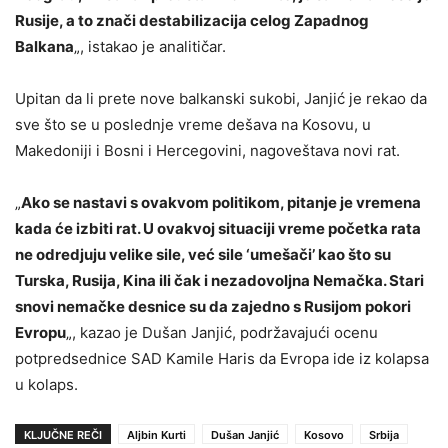
Rusije, a to znači destabilizacija celog Zapadnog
Balkana
„, istakao je analitičar.
Upitan da li prete nove balkanski sukobi, Janjić je rekao da
sve što se u poslednje vreme dešava na Kosovu, u
Makedoniji i Bosni i Hercegovini, nagoveštava novi rat.
„
Ako se nastavi s ovakvom politikom, pitanje je vremena
kada će izbiti rat. U ovakvoj situaciji vreme početka rata
ne odredjuju velike sile, već sile ‘umešači’ kao što su
Turska, Rusija, Kina ili čak i nezadovoljna Nemačka. Stari
snovi nemačke desnice su da zajedno s Rusijom pokori
Evropu
„, kazao je Dušan Janjić, podržavajući ocenu
potpredsednice SAD Kamile Haris da Evropa ide iz kolapsa
u kolaps.
KLJUČNE REČI
Aljbin Kurti
Dušan Janjić
Kosovo
Srbija