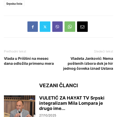
Srpska lista
Prethodni tekst
Sledeći tekst
Vlada u Prištini na mesec
Vladeta Janković: Nema
dana odložila primenu mera
poštenih izbora dok je hir
jednog čoveka iznad Ustava
VEZANI ČLANCI
VULETIĆ ZA HAYAT TV Srpski
integralizam Mila Lompara je
drugo ime...
27/10/2025