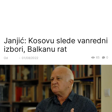
Janjić: Kosovu slede vanredni
izbori, Balkanu rat
65
0
Od
Forum
-
01/08/2022