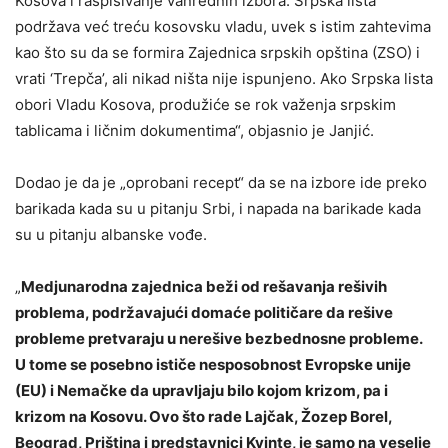
Kosova i raspisivanje vanrednih izbora. Srpska lista
podržava već treću kosovsku vladu, uvek s istim zahtevima
kao što su da se formira Zajednica srpskih opština (ZSO) i
vrati ‘Trepča’, ali nikad ništa nije ispunjeno. Ako Srpska lista
obori Vladu Kosova, produžiće se rok važenja srpskim
tablicama i ličnim dokumentima“, objasnio je Janjić.
Dodao je da je „oprobani recept“ da se na izbore ide preko
barikada kada su u pitanju Srbi, i napada na barikade kada
su u pitanju albanske vođe.
„
Medjunarodna zajednica beži od rešavanja rešivih
problema, podržavajući domaće političare da rešive
probleme pretvaraju u nerešive bezbednosne probleme.
U tome se posebno ističe nesposobnost Evropske unije
(EU) i Nemačke da upravljaju bilo kojom krizom, pa i
krizom na Kosovu. Ovo što rade Lajčak, Žozep Borel,
Beograd, Priština i predstavnici Kvinte, je samo na veselje