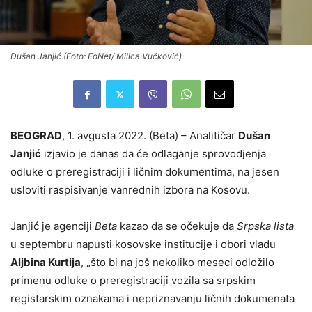
Dušan Janjić (Foto: FoNet/ Milica Vučković)
BEOGRAD
, 1. avgusta 2022. (Beta) – Analitičar
Dušan
Janjić
izjavio je danas da će odlaganje sprovodjenja
odluke o preregistraciji i ličnim dokumentima, na jesen
usloviti raspisivanje vanrednih izbora na Kosovu.
Janjić je agenciji
Beta
kazao da se očekuje da
Srpska lista
u septembru napusti kosovske institucije i obori vladu
Aljbina Kurtija
, „što bi na još nekoliko meseci odložilo
primenu odluke o preregistraciji vozila sa srpskim
registarskim oznakama i nepriznavanju ličnih dokumenata