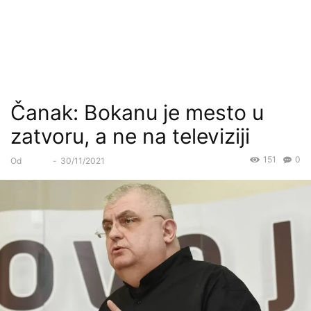
Čanak: Bokanu je mesto u
zatvoru, a ne na televiziji
151
0
Od
Forum
-
30/11/2021