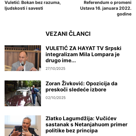
Vuletić: Bokan bez razuma,
Referendum o promeni
ljudskosti i savesti
Ustava 16. januara 2022.
godine
VEZANI ČLANCI
VULETIĆ ZA HAYAT TV Srpski
integralizam Mila Lompara je
drugo ime...
27/10/2025
Zoran Živković: Opozicija da
preskoči sledeće izbore
02/10/2025
Zlatko Lagumdžija: Vučićev
sastanak s Netanjahuom primer
politike bez principa