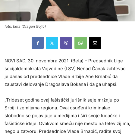
foto: beta (Dragan Gojić)
NOVI SAD, 30. novembra 2021. (Beta) – Predsednik Lige
socijaldemokrata Vojvodine (LSV) Nenad Čanak zahtevao
je danas od predsednice Vlade Srbije Ane Brnabić da
zaustavi delovanje Dragoslava Bokana i da ga uhapsi.
„Trideset godina ovaj fašistički jurišnik seje mržnju po
Srbiji i zemljama regiona. Ovaj osuđeni kriminalac
slobodno se pojavljuje u medijima i širi svoje ludačke i
fašističke ideje. Ovakvom smeću nije mesto na televizijima,
nego u zatvoru. Predsednice Vlade Brnabić, radite svoj