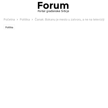
Početna
Politika
Čanak: Bokanu je mesto u zatvoru, a ne na televiziji
Politika