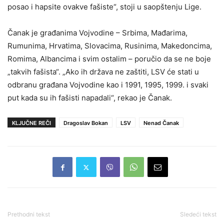
posao i hapsite ovakve fašiste“, stoji u saopštenju Lige.
Čanak je građanima Vojvodine – Srbima, Mađarima,
Rumunima, Hrvatima, Slovacima, Rusinima, Makedoncima,
Romima, Albancima i svim ostalim – poručio da se ne boje
„takvih fašista“. „Ako ih država ne zaštiti, LSV će stati u
odbranu građana Vojvodine kao i 1991, 1995, 1999. i svaki
put kada su ih fašisti napadali“, rekao je Čanak.
KLJUČNE REČI
Dragoslav Bokan
LSV
Nenad Čanak
Prethodni tekst
Sledeći tekst