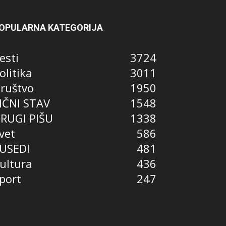
OPULARNA KATEGORIJA
esti
3724
olitika
3011
ruštvo
1950
IČNI STAV
1548
RUGI PIŠU
1338
vet
586
USEDI
481
ultura
436
port
247