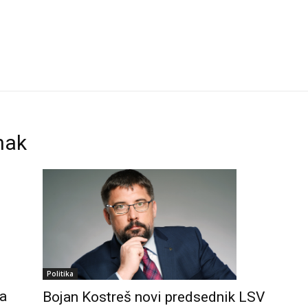
nak
Politika
ka
Bojan Kostreš novi predsednik LSV