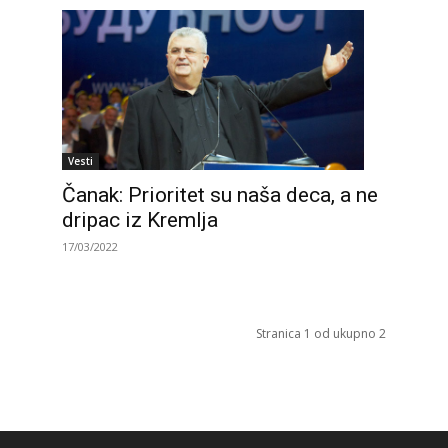
Vesti
Čanak: Prioritet su naša deca, a ne
dripac iz Kremlja
17/03/2022
Stranica 1 od ukupno 2