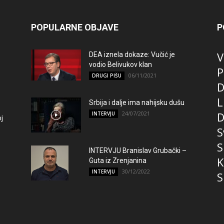
POPULARNE OBJAVE
P
V
DEA iznela dokaze: Vučić je
vodio Belivukov klan
P
06/11/2021
DRUGI PIŠU
D
L
Srbija i dalje ima nahijsku dušu
24/07/2021
D
INTERVJU
j
S
S
INTERVJU Branislav Grubački –
K
Guta iz Zrenjanina
30/12/2022
INTERVJU
S