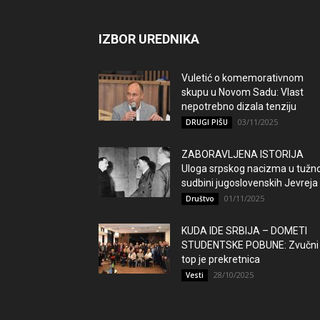
IZBOR UREDNIKA
Vuletić o komemorativnom
skupu u Novom Sadu: Vlast
nepotrebno dizala tenziju
03/11/2025
DRUGI PIŠU
ZABORAVLJENA ISTORIJA
Uloga srpskog nacizma u tužno
sudbini jugoslovenskih Jevreja
01/11/2025
Društvo
KUDA IDE SRBIJA – DOMETI
STUDENTSKE POBUNE: Zvučni
top je prekretnica
28/10/2025
Vesti