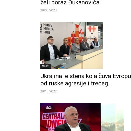
želi poraz Đukanovića
29/03/2023
Vesti
Ukrajina je stena koja čuva Evropu
od ruske agresije i trećeg...
29/10/2022