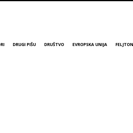
RI
DRUGI PIŠU
DRUŠTVO
EVROPSKA UNIJA
FELJTO