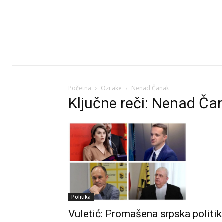
Početna
Oznake
Nenad Čanak
Ključne reči: Nenad Ča
Politika
Vuletić: Promašena srpska politi