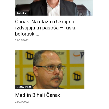
Politika
Čanak: Na ulazu u Ukrajinu
izdvajaju tri pasoša – ruski,
beloruski...
21/06/2022
DRUGI PIŠU
Medlin Bihali Čanak
26/03/2022