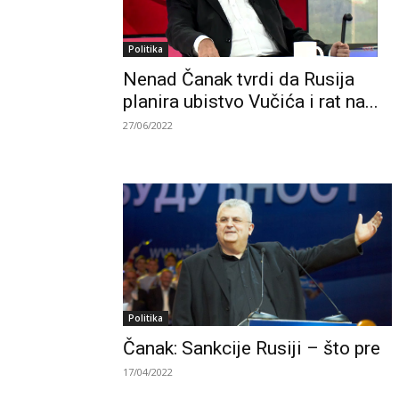
Politika
Nenad Čanak tvrdi da Rusija
planira ubistvo Vučića i rat na...
27/06/2022
Politika
Čanak: Sankcije Rusiji – što pre
17/04/2022