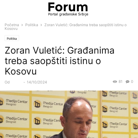
Početna
Politika
Zoran Vuletić: Građanima treba saopštiti istinu o
Kosovu
Politika
Zoran Vuletić: Građanima
treba saopštiti istinu o
Kosovu
81
0
Od
Forum
-
14/10/2024