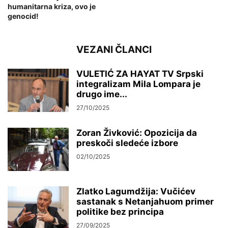
humanitarna kriza, ovo je
genocid!
VEZANI ČLANCI
VULETIĆ ZA HAYAT TV Srpski
integralizam Mila Lompara je
drugo ime...
27/10/2025
Zoran Živković: Opozicija da
preskoči sledeće izbore
02/10/2025
Zlatko Lagumdžija: Vučićev
sastanak s Netanjahuom primer
politike bez principa
27/09/2025