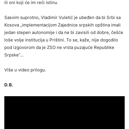
ili oni koji će im reći istinu.
Sasvim suprotno, Vladimir Vuletić je ubeđen da bi Srbi sa
Kosova „implementacijom Zajednice srpskih opština imali
jedan stepen autonomije i da ne bi zavisili od dobre, češće
loše volje institucija u Prištini. To se, kaže, nije dogodilo
pod izgovorom da je ZSO ne vrsta puzajuće Republike
Srpske“…
Više u video prilogu.
D. B.