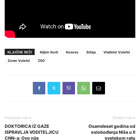
KLJUČNE REČI
Aljbin Kurti
Kosovo
Srbija
Vladimir Vuletić
Zoran Vuletić
ZSO
Prethodni tekst
Sledeći tekst
DOKTORICA IZ GAZE
Osamdeset godina od
ISPRAVLJA VODITELJICU
oslobođenja Niša u II
CNN-a: Ovo nije
svetskom ratu