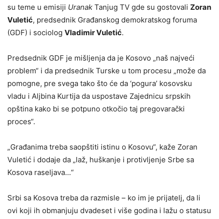
su teme u emisiji
Uranak
Tanjug TV gde su gostovali
Zoran
Vuletić
, predsednik Građanskog demokratskog foruma
(GDF) i sociolog
Vladimir Vuletić
.
Predsednik GDF je mišljenja da je Kosovo „naš najveći
problem“ i da predsednik Turske u tom procesu „može da
pomogne, pre svega tako što će da ‘pogura’ kosovsku
vladu i Aljbina Kurtija da uspostave Zajednicu srpskih
opština kako bi se potpuno otkočio taj pregovarački
proces“.
„Građanima treba saopštiti istinu o Kosovu“, kaže Zoran
Vuletić i dodaje da „laž, huškanje i protivljenje Srbe sa
Kosova raseljava…“
Srbi sa Kosova treba da razmisle – ko im je prijatelj, da li
ovi koji ih obmanjuju dvadeset i više godina i lažu o statusu