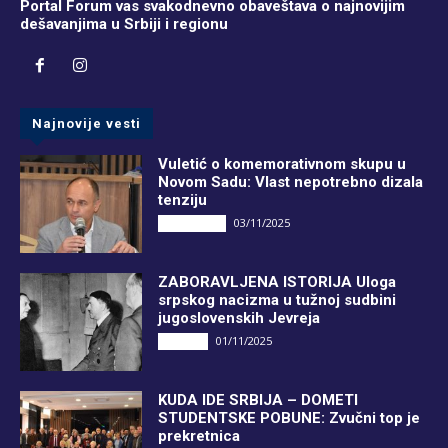
Portal Forum vas svakodnevno obaveštava o najnovijim
dešavanjima u Srbiji i regionu
Najnovije vesti
Vuletić o komemorativnom skupu u
Novom Sadu: Vlast nepotrebno dizala
tenziju
03/11/2025
DRUGI PIŠU
ZABORAVLJENA ISTORIJA Uloga
srpskog nacizma u tužnoj sudbini
jugoslovenskih Jevreja
01/11/2025
Društvo
KUDA IDE SRBIJA – DOMETI
STUDENTSKE POBUNE: Zvučni top je
prekretnica