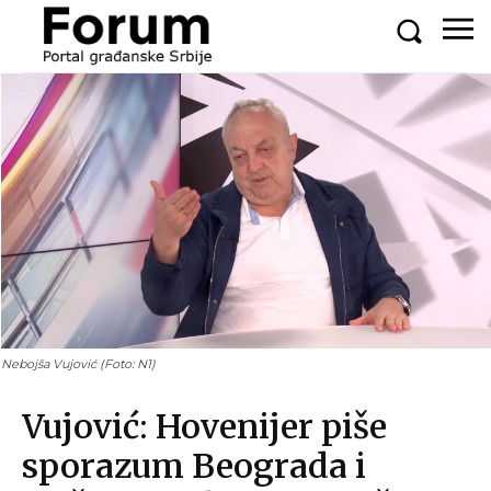
Nebojša Vujović (Foto: N1)
Vujović: Hovenijer piše
sporazum Beograda i