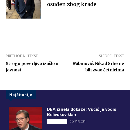
osuđen zbog krađe
PRETHODNI TEKST
SLEDEĆI TEKST
Strogo poverljivo izašlo u
Milanović: Nikad Srbe ne
javnost
bih zvao četnicima
Najčitanije
DEA iznela dokaze: Vučić je vodio
Belivukov klan
06/11/2021
DRUGI PIŠU