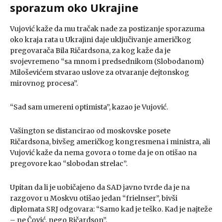
sporazum oko Ukrajine
Vujović kaže da mu tračak nade za postizanje sporazuma
oko kraja rata u Ukrajini daje uključivanje američkog
pregovarača Bila Ričardsona, za kog kaže da je
svojevremeno “sa mnom i predsednikom (Slobodanom)
Miloševićem stvarao uslove za otvaranje dejtonskog
mirovnog procesa”.
“Sad sam umereni optimista”, kazao je Vujović.
Vašington se distancirao od moskovske posete
Ričardsona, bivšeg američkog kongresmena i ministra, ali
Vujović kaže da nema govora o tome da je on otišao na
pregovore kao “slobodan strelac”.
Upitan da li je uobičajeno da SAD javno tvrde da je na
razgovor u Moskvu otišao jedan “frielnser”, bivši
diplomata SRJ odgovara: “Samo kad je teško. Kad je najteže
– ne Čović, nego Ričardson”.