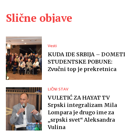
Slične objave
Vesti
KUDA IDE SRBIJA – DOMETI
STUDENTSKE POBUNE:
Zvučni top je prekretnica
LIČNI STAV
VULETIĆ ZA HAYAT TV
Srpski integralizam Mila
Lompara je drugo ime za
„srpski svet“ Aleksandra
Vulina