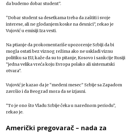
da budemo dobar student”.
“Dobar student sa desetkama treba da zaštiti i svoje
interese, ali ne glodanjem koske na desnici”, rekao je
Vujović u emisiji Iza vesti.
Na ptianje da prokomentariše upozorenje Srbiji da bi
mogla ostati bez viznog režima ako ne uskladi viznu
politiku sa EU, kaže da su to pitanje, Kosovo i sankcije Rusiji
“jedna velika vreća koju Evropa polako ali sistematski
otvara”.
Vujović je kazao da je “medeni mesec” Srbije sa Zapadom
završio i da Beograd mora da se izjasni.
“To je ono što Vladu Srbije čeka u narednom periodu”,
rekao je.
Američki pregovarač – nada za