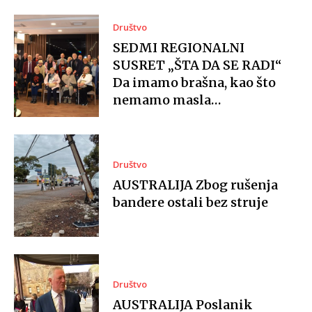
Društvo
SEDMI REGIONALNI
SUSRET „ŠTA DA SE RADI“
Da imamo brašna, kao što
nemamo masla…
Društvo
AUSTRALIJA Zbog rušenja
bandere ostali bez struje
Društvo
AUSTRALIJA Poslanik