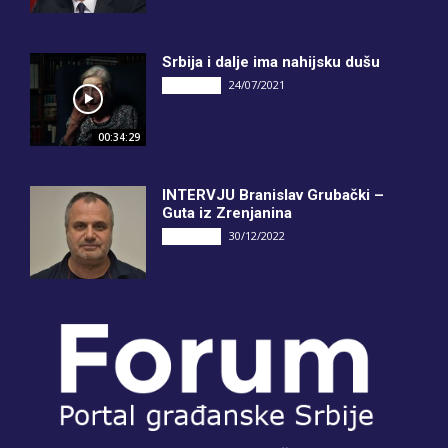
Srbija i dalje ima nahijsku dušu
24/07/2021
INTERVJU
00:34:29
INTERVJU Branislav Grubački –
Guta iz Zrenjanina
30/12/2022
INTERVJU