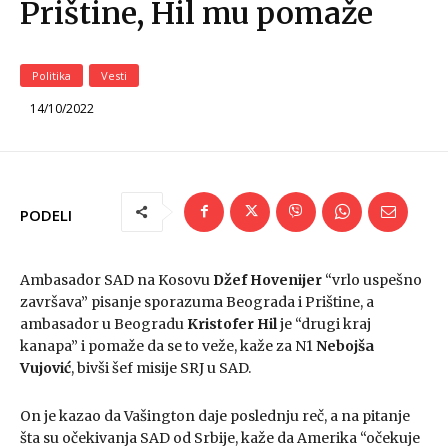
Prištine, Hil mu pomaže
Politika
Vesti
14/10/2022
PODELI
Ambasador SAD na Kosovu
Džef Hovenijer
“vrlo uspešno
završava” pisanje sporazuma Beograda i Prištine, a
ambasador u Beogradu
Kristofer Hil
je “drugi kraj
kanapa” i pomaže da se to veže, kaže za N1
Nebojša
Vujović
, bivši šef misije SRJ u SAD.
On je kazao da Vašington daje poslednju reč, a na pitanje
šta su očekivanja SAD od Srbije, kaže da Amerika “očekuje