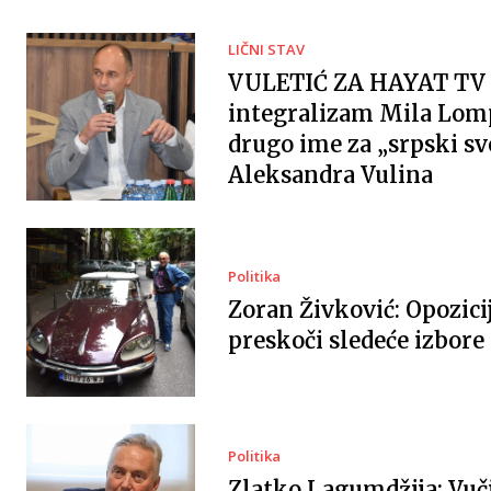
LIČNI STAV
VULETIĆ ZA HAYAT TV 
integralizam Mila Lomp
drugo ime za „srpski sv
Aleksandra Vulina
Politika
Zoran Živković: Opozici
preskoči sledeće izbore
Politika
Zlatko Lagumdžija: Vuč