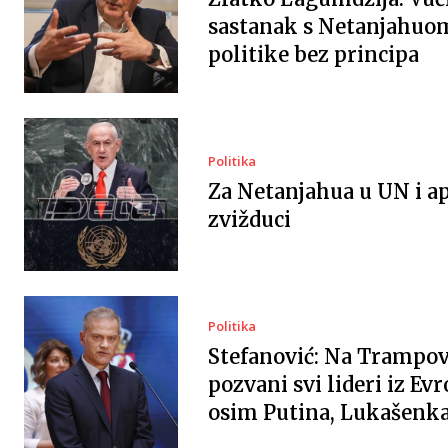
sastanak s Netanjahuo
politike bez principa
Politika
Za Netanjahua u UN i ap
zvižduci
Politika
Stefanović: Na Trampov
pozvani svi lideri iz Evr
osim Putina, Lukašenka 