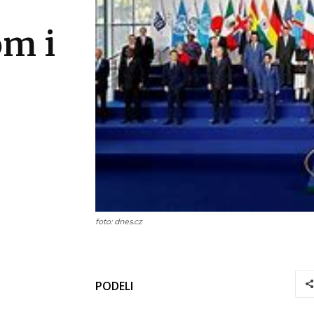
m i
foto: dnes.cz
PODELI