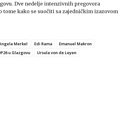
zgovu. Dve nedelje intenzivnih pregovora
o tome kako se suočiti sa zajedničkim izazovom
Angela Merkel
Edi Rama
Emanuel Makron
COP26 u Glazgovu
Ursula von de Leyen