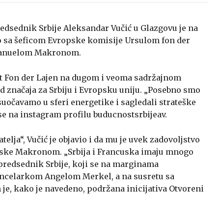
redsednik Srbije Aleksandar Vučić u Glazgovu je na
o sa šeficom Evropske komisije Ursulom fon der
manuelom Makronom.
st Fon der Lajen na dugom i veoma sadržajnom
 značaja za Srbiju i Evropsku uniju. „Posebno smo
uočavamo u sferi energetike i sagledali strateške
 se na instagram profilu buducnostsrbijeav.
elja“, Vučić je objavio i da mu je uvek zadovoljstvo
ske Makronom. „Srbija i Francuska imaju mnogo
 predsednik Srbije, koji se na marginama
ncelarkom Angelom Merkel, a na susretu sa
, kako je navedeno, podržana inicijativa Otvoreni