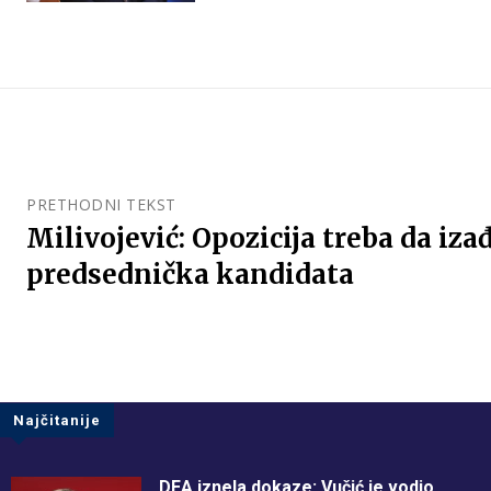
PRETHODNI TEKST
Milivojević: Opozicija treba da iza
predsednička kandidata
Najčitanije
DEA iznela dokaze: Vučić je vodio