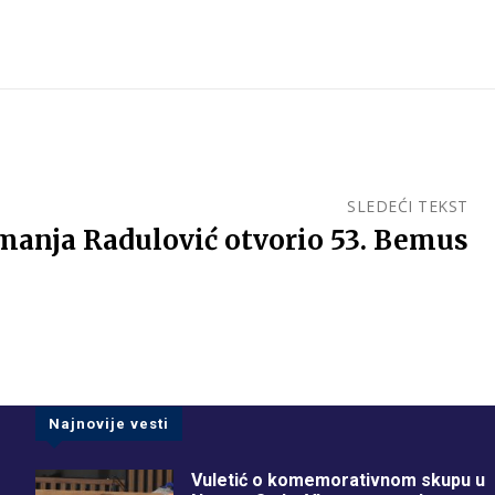
SLEDEĆI TEKST
anja Radulović otvorio 53. Bemus
Najnovije vesti
Vuletić o komemorativnom skupu u