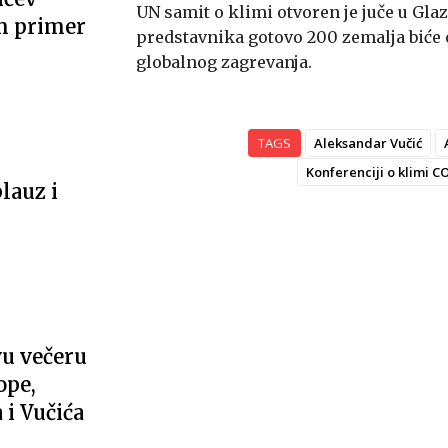
UN samit o klimi otvoren je juče u Gla
m primer
predstavnika gotovo 200 zemalja biće 
globalnog zagrevanja.
TAGS
Aleksandar Vučić
Konferenciji o klimi 
lauz i
u večeru
ope,
i Vučića