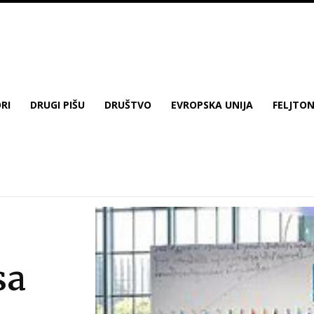
RI
DRUGI PIŠU
DRUŠTVO
EVROPSKA UNIJA
FELJTO
sa