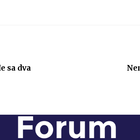
đe sa dva
Nem