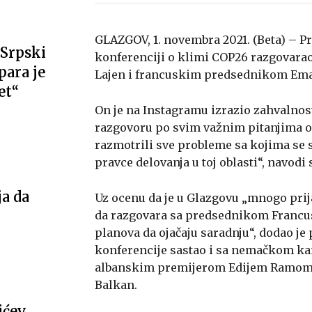
GLAZGOV, 1. novembra 2021. (Beta) – P
Srpski
konferenciji o klimi COP26 razgovara
ara je
Lajen i francuskim predsednikom E
et“
On je na Instagramu izrazio zahvalno
razgovoru po svim važnim pitanjima od
razmotrili sve probleme sa kojima se s
pravce delovanja u toj oblasti“, navodi
ja da
Uz ocenu da je u Glazgovu „mnogo prijat
da razgovara sa predsednikom Francu
planova da ojačaju saradnju“, dodao je
konferencije sastao i sa nemačkom ka
albanskim premijerom Edijem Ramom je
Balkan.
ićev