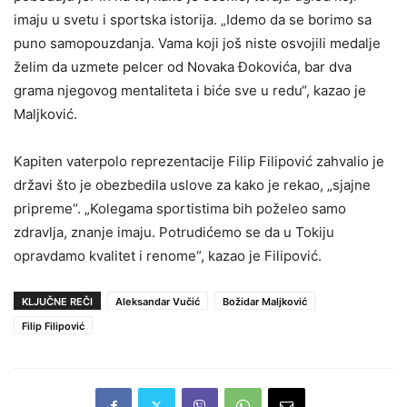
imaju u svetu i sportska istorija. „Idemo da se borimo sa
puno samopouzdanja. Vama koji još niste osvojili medalje
želim da uzmete pelcer od Novaka Đokovića, bar dva
grama njegovog mentaliteta i biće sve u redu“, kazao je
Maljković.
Kapiten vaterpolo reprezentacije Filip Filipović zahvalio je
državi što je obezbedila uslove za kako je rekao, „sjajne
pripreme“. „Kolegama sportistima bih poželeo samo
zdravlja, znanje imaju. Potrudićemo se da u Tokiju
opravdamo kvalitet i renome“, kazao je Filipović.
KLJUČNE REČI
Aleksandar Vučić
Božidar Maljković
Filip Filipović