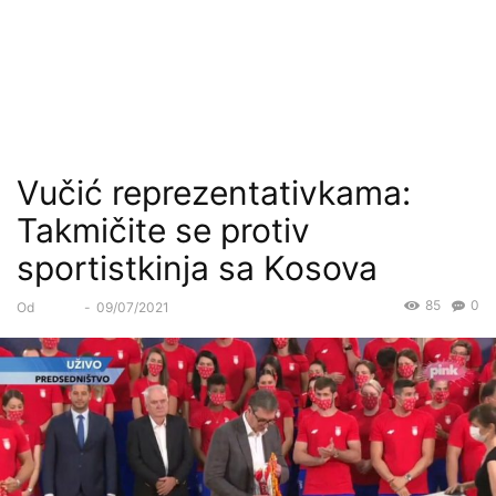
Vučić reprezentativkama:
Takmičite se protiv
sportistkinja sa Kosova
85
0
Od
Forum
-
09/07/2021