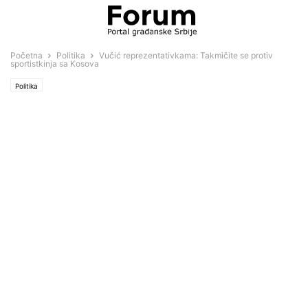
Početna
Politika
Vučić reprezentativkama: Takmičite se protiv
sportistkinja sa Kosova
Politika