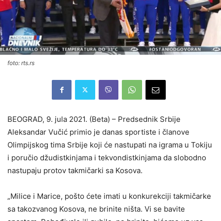
foto: rts.rs
BEOGRAD, 9. jula 2021. (Beta) – Predsednik Srbije
Aleksandar Vučić primio je danas sportiste i članove
Olimpijskog tima Srbije koji će nastupati na igrama u Tokiju
i poručio džudistkinjama i tekvondistkinjama da slobodno
nastupaju protov takmičarki sa Kosova.
„Milice i Marice, pošto ćete imati u konkurekciji takmičarke
sa takozvanog Kosova, ne brinite ništa. Vi se bavite