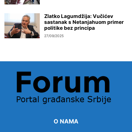
Zlatko Lagumdžija: Vučićev
sastanak s Netanjahuom primer
politike bez principa
27/09/2025
O NAMA