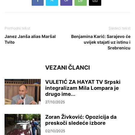
Prethodni tekst
Sledeći tekst
Janez Janša alias Maršal
Benjamina Karić: Sarajevo će
Tvito
uvijek stajati uz istinu i
Srebrenicu
VEZANI ČLANCI
VULETIĆ ZA HAYAT TV Srpski
integralizam Mila Lompara je
drugo ime...
27/10/2025
Zoran Živković: Opozicija da
preskoči sledeće izbore
02/10/2025