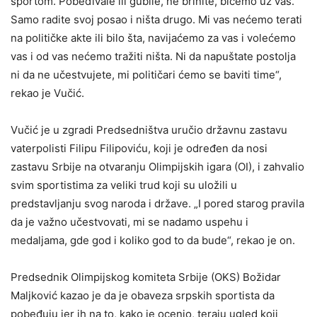
sportom. Pobeđivale ili gubile, ne brinite, bićemo uz vas.
Samo radite svoj posao i ništa drugo. Mi vas nećemo terati
na političke akte ili bilo šta, navijaćemo za vas i volećemo
vas i od vas nećemo tražiti ništa. Ni da napuštate postolja
ni da ne učestvujete, mi političari ćemo se baviti time“,
rekao je Vučić.
Vučić je u zgradi Predsedništva uručio državnu zastavu
vaterpolisti Filipu Filipoviću, koji je određen da nosi
zastavu Srbije na otvaranju Olimpijskih igara (OI), i zahvalio
svim sportistima za veliki trud koji su uložili u
predstavljanju svog naroda i države. „I pored starog pravila
da je važno učestvovati, mi se nadamo uspehu i
medaljama, gde god i koliko god to da bude“, rekao je on.
Predsednik Olimpijskog komiteta Srbije (OKS) Božidar
Maljković kazao je da je obaveza srpskih sportista da
pobeđuju jer ih na to, kako je ocenio, teraju ugled koji