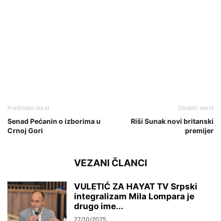
Prethodni tekst
Sledeći tekst
Senad Pećanin o izborima u
Riši Sunak novi britanski
Crnoj Gori
premijer
VEZANI ČLANCI
VULETIĆ ZA HAYAT TV Srpski
integralizam Mila Lompara je
drugo ime...
27/10/2025