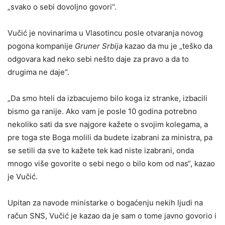
„svako o sebi dovoljno govori“.
Vučić je novinarima u Vlasotincu posle otvaranja novog
pogona kompanije
Gruner Srbija
kazao da mu je „teško da
odgovara kad neko sebi nešto daje za pravo a da to
drugima ne daje“.
„Da smo hteli da izbacujemo bilo koga iz stranke, izbacili
bismo ga ranije. Ako vam je posle 10 godina potrebno
nekoliko sati da sve najgore kažete o svojim kolegama, a
pre toga ste Boga molili da budete izabrani za ministra, pa
se setili da sve to kažete tek kad niste izabrani, onda
mnogo više govorite o sebi nego o bilo kom od nas“, kazao
je Vučić.
Upitan za navode ministarke o bogaćenju nekih ljudi na
račun SNS, Vučić je kazao da je sam o tome javno govorio i