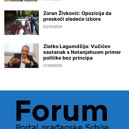
Zoran Živković: Opozicija da
preskoči sledeće izbore
02/10/2025
Zlatko Lagumdžija: Vučićev
sastanak s Netanjahuom primer
politike bez principa
27/09/2025