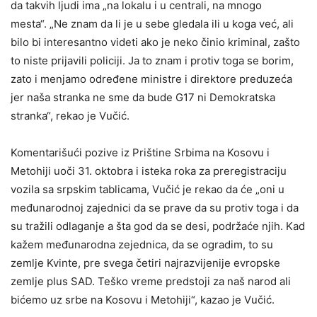
da takvih ljudi ima „na lokalu i u centrali, na mnogo
mesta“. „Ne znam da li je u sebe gledala ili u koga već, ali
bilo bi interesantno videti ako je neko činio kriminal, zašto
to niste prijavili policiji. Ja to znam i protiv toga se borim,
zato i menjamo određene ministre i direktore preduzeća
jer naša stranka ne sme da bude G17 ni Demokratska
stranka“, rekao je Vučić.
Komentarišući pozive iz Prištine Srbima na Kosovu i
Metohiji uoči 31. oktobra i isteka roka za preregistraciju
vozila sa srpskim tablicama, Vučić je rekao da će „oni u
međunarodnoj zajednici da se prave da su protiv toga i da
su tražili odlaganje a šta god da se desi, podržaće njih. Kad
kažem međunarodna zejednica, da se ogradim, to su
zemlje Kvinte, pre svega četiri najrazvijenije evropske
zemlje plus SAD. Teško vreme predstoji za naš narod ali
bićemo uz srbe na Kosovu i Metohiji“, kazao je Vučić.