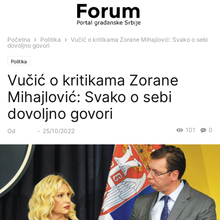
Početna
Politika
Vučić o kritikama Zorane Mihajlović: Svako o sebi
dovoljno govori
Politika
Vučić o kritikama Zorane
Mihajlović: Svako o sebi
dovoljno govori
101
0
Od
Forum
-
25/10/2022