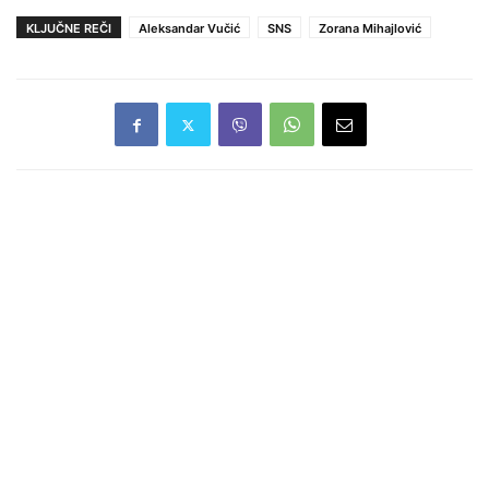
KLJUČNE REČI
Aleksandar Vučić
SNS
Zorana Mihajlović