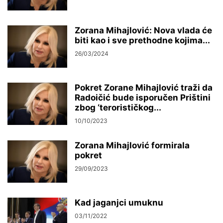
Zorana Mihajlović: Nova vlada će
biti kao i sve prethodne kojima...
26/03/2024
Pokret Zorane Mihajlović traži da
Radoičić bude isporučen Prištini
zbog ‘terorističkog...
10/10/2023
Zorana Mihajlović formirala
pokret
29/09/2023
Kad jaganjci umuknu
03/11/2022