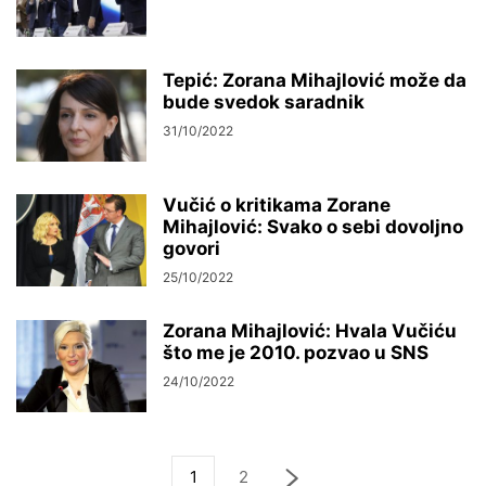
Tepić: Zorana Mihajlović može da
bude svedok saradnik
31/10/2022
Vučić o kritikama Zorane
Mihajlović: Svako o sebi dovoljno
govori
25/10/2022
Zorana Mihajlović: Hvala Vučiću
što me je 2010. pozvao u SNS
24/10/2022
1
2