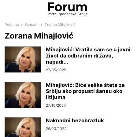
Početna
Oznake
Zorana Mihajlović
Zorana Mihajlović
Mihajlović: Vratila sam se u javni
život da odbranim državu,
napadi...
27/05/2025
Mihajlović: Biće velika šteta za
Srbiju ako propusti šansu oko
litijuma
27/10/2024
Naknadni bezobrazluk
26/03/2024