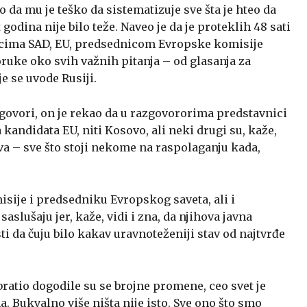
 da mu je teško da sistematizuje sve šta je hteo da
godina nije bilo teže. Naveo je da je proteklih 48 sati
cima SAD, EU, predsednicom Evropske komisije
ruke oko svih važnih pitanja – od glasanja za
je se uvode Rusiji.
a govori, on je rekao da u razgovororima predstavnici
kandidata EU, niti Kosovo, ali neki drugi su, kaže,
va – sve što stoji nekome na raspolaganju kada,
sije i predsedniku Evropskog saveta, ali i
aslušaju jer, kaže, vidi i zna, da njihova javna
ti da čuju bilo kakav uravnoteženiji stav od najtvrđe
ratio dogodile su se brojne promene, ceo svet je
a. Bukvalno više ništa nije isto. Sve ono što smo