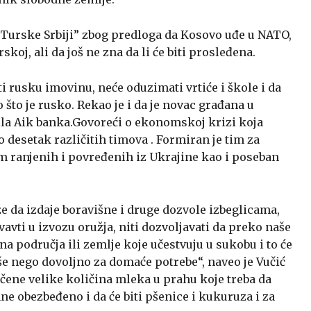
a Turske Srbiji” zbog predloga da Kosovo uđe u NATO,
koj, ali da još ne zna da li će biti prosleđena.
ti rusku imovinu, neće oduzimati vrtiće i škole i da
što je rusko. Rekao je i da je novac građana u
pila Aik banka.Govoreći o ekonomskoj krizi koja
 desetak različitih timova . Formiran je tim za
 ranjenih i povređenih iz Ukrajine kao i poseban
rže da izdaje boravišne i druge dozvole izbeglicama,
vavti u izvozu oružja, niti dozvoljavati da preko naše
na područja ili zemlje koje učestvuju u sukobu i to će
iše nego dovoljno za domaće potrebe“, naveo je Vučić
učene velike količina mleka u prahu koje treba da
ane obezbeđeno i da će biti pšenice i kukuruza i za