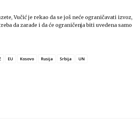
zete, Vučić je rekao da se još neće ograničavati izvoz,
treba da zarade i da će ograničenja biti uvedena samo
ć
EU
Kosovo
Rusija
Srbija
UN