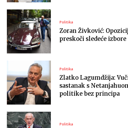
Politika
Zoran Živković: Opozici
preskoči sledeće izbore
Politika
Zlatko Lagumdžija: Vuč
sastanak s Netanjahuo
politike bez principa
Politika