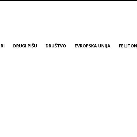
RI
DRUGI PIŠU
DRUŠTVO
EVROPSKA UNIJA
FELJTO