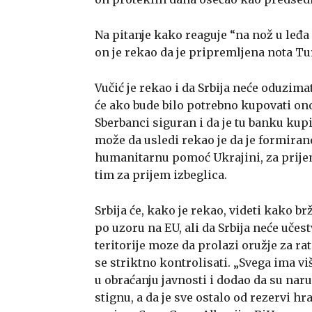
Na pitanje kako reaguje “na nož u leđ
on je rekao da je pripremljena nota Turs
Vučić je rekao i da Srbija neće oduzima
će ako bude bilo potrebno kupovati ono 
Sberbanci siguran i da je tu banku ku
može da usledi rekao je da je formirano
humanitarnu pomoć Ukrajini, za prijem
tim za prijem izbeglica.
Srbija će, kako je rekao, videti kako b
po uzoru na EU, ali da Srbija neće učest
teritorije moze da prolazi oružje za rat
se striktno kontrolisati. „Svega ima v
u obraćanju javnosti i dodao da su nar
stignu, a da je sve ostalo od rezervi hr