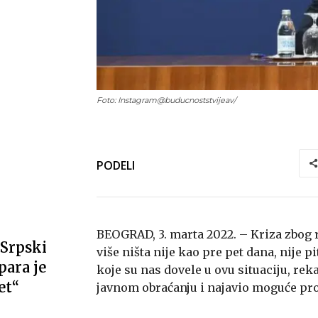
Foto: Instagram@buducnoststvijeav/
PODELI
BEOGRAD, 3. marta 2022. – Kriza zbog r
Srpski
više ništa nije kao pre pet dana, nije p
ara je
koje su nas dovele u ovu situaciju, rek
et“
javnom obraćanju i najavio moguće pr