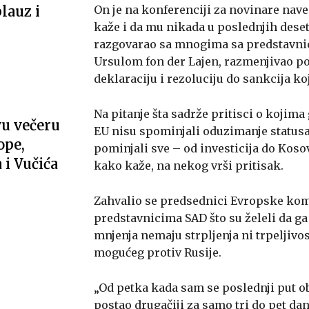
On je na konferenciji za novinare naveo
lauz i
kaže i da mu nikada u poslednjih deset 
razgovarao sa mnogima sa predstavni
Ursulom fon der Lajen, razmenjivao po
deklaraciju i rezoluciju do sankcija ko
Na pitanje šta sadrže pritisci o kojim
u večeru
EU nisu spominjali oduzimanje statusa 
ope,
pominjali sve – od investicija do Koso
i Vučića
kako kaže, na nekog vrši pritisak.
Zahvalio se predsednici Evropske komi
predstavnicima SAD što su želeli da ga s
mnjenja nemaju strpljenja ni trpeljivos
mogućeg protiv Rusije.
„Od petka kada sam se poslednji put ob
postao drugačiji za samo tri do pet dan