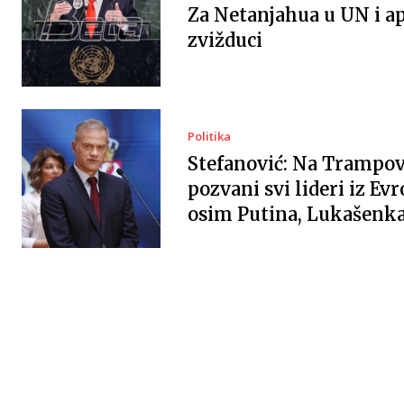
Za Netanjahua u UN i ap
zvižduci
Politika
Stefanović: Na Trampov
pozvani svi lideri iz Evr
osim Putina, Lukašenka 