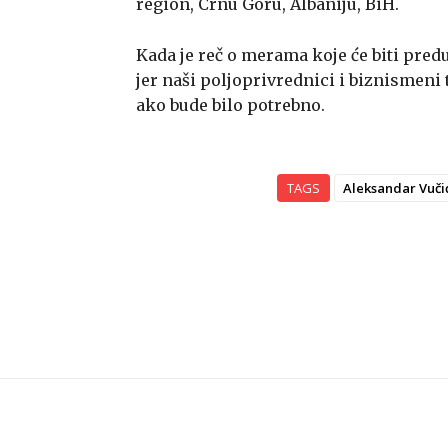
region, Crnu Goru, Albaniju, BiH.
Kada je reč o merama koje će biti predu
jer naši poljoprivrednici i biznismeni 
ako bude bilo potrebno.
TAGS
Aleksandar Vuči