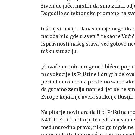
živeli do juče, mislili da smo znali, o
Dogodile se tektonske promene na svets
teškoj situaciji. Danas manje nego ikad
naroda bilo gde u svetu”, rekao je Vučić
ispravnosti našeg stava, već gotovo n
tešku situaciju.
„Čuvaćemo mir u regonu i bićem popus
provokacije iz Prištine i drugih delova
period možemo da prođemo samo ako
da guramo zemlju napred, jer se ne sme 
Evrope koja nije uvela sankcije Rusiji.
Na pitanje novinara da li bi Priština m
NATO i EU i koliko je to u skladu sa 
međunarodno pravo, niko ga nigde ne poš
on proteklih dana osećao kao predsed