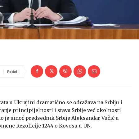
Podeli
ata u Ukrajini dramatično se odražava na Srbiju i
itanje principijelnosti i stava Srbije već okolnosti
ao je sinoć predsednik Srbije Aleksandar Vučić u
omene Rezolicije 1244 o Kovosu u UN.