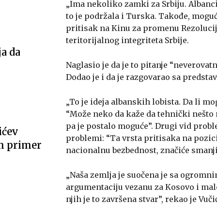
„Ima nekoliko zamki za Srbiju. Albanci
to je podržala i Turska. Takođe, moguć
pritisak na Kinu za promenu Rezolucij
teritorijalnog integriteta Srbije.
ja da
Naglasio je da je to pitanje “neverovat
Dodao je i da je razgovarao sa predsta
„To je ideja albanskih lobista. Da li m
“Može neko da kaže da tehnički nešto n
pa je postalo moguće”. Drugi vid prob
ićev
problemi: “Ta vrsta pritisaka na pozi
m primer
nacionalnu bezbednost, značiće smanjiv
„Naša zemlja je suočena je sa ogromni
argumentaciju vezanu za Kosovo i malo
njih je to završena stvar”, rekao je Vučić