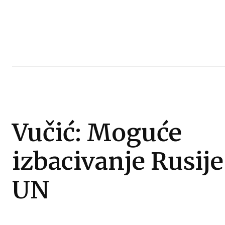
Vučić: Moguće
izbacivanje Rusije
UN