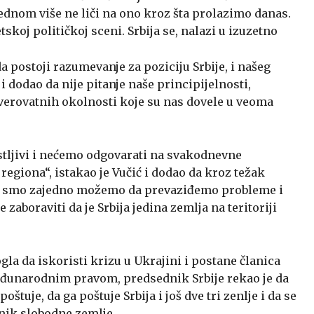
djednom više ne liči na ono kroz šta prolazimo danas.
koj političkoj sceni. Srbija se, nalazi u izuzetno
a postoji razumevanje za poziciju Srbije, i našeg
 i dodao da nije pitanje naše principijelnosti,
everovatnih okolnosti koje su nas dovele u veoma
tljivi i nećemo odgovarati na svakodnevne
 regiona“, istakao je Vučić i dodao da kroz težak
 smo zajedno možemo da prevaziđemo probleme i
zaboraviti da je Srbija jedina zemlja na teritoriji
ogla da iskoristi krizu u Ukrajini i postane članica
međunarodnim pravom, predsednik Srbije rekao je da
tuje, da ga poštuje Srbija i još dve tri zenlje i da se
nik slobodne zemlje.