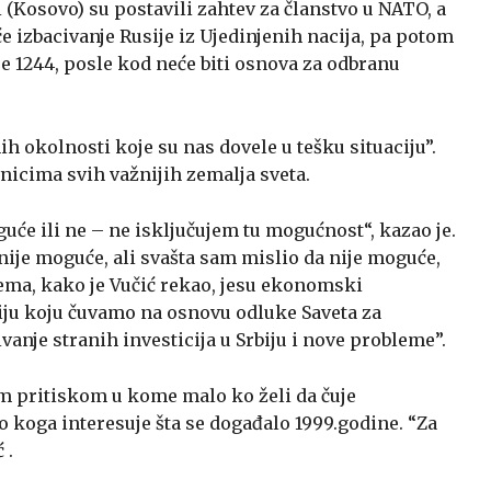
 (Kosovo) su postavili zahtev za članstvo u NATO, a
e izbacivanje Rusije iz Ujedinjenih nacija, pa potom
e 1244, posle kod neće biti osnova za odbranu
nih okolnosti koje su nas dovele u tešku situaciju”.
vnicima svih važnijih zemalja sveta.
oguće ili ne – ne isključujem tu mogućnost“, kazao je.
ije moguće, ali svašta sam mislio da nije moguće,
lema, kako je Vučić rekao, jesu ekonomski
ciju koju čuvamo na osnovu odluke Saveta za
anje stranih investicija u Srbiju i nove probleme”.
m pritiskom u kome malo ko želi da čuje
 koga interesuje šta se događalo 1999.godine. “Za
 .