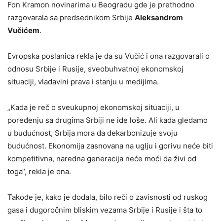
Fon Kramon novinarima u Beogradu gde je prethodno
razgovarala sa predsednikom Srbije
Aleksandrom
Vučićem
.
Evropska poslanica rekla je da su Vučić i ona razgovarali o
odnosu Srbije i Rusije, sveobuhvatnoj ekonomskoj
situaciji, vladavini prava i stanju u medijima.
„Kada je reč o sveukupnoj ekonomskoj situaciji, u
poređenju sa drugima Srbiji ne ide loše. Ali kada gledamo
u budućnost, Srbija mora da dekarbonizuje svoju
budućnost. Ekonomija zasnovana na uglju i gorivu neće biti
kompetitivna, naredna generacija neće moći da živi od
toga“, rekla je ona.
Takođe je, kako je dodala, bilo reči o zavisnosti od ruskog
gasa i dugoročnim bliskim vezama Srbije i Rusije i šta to