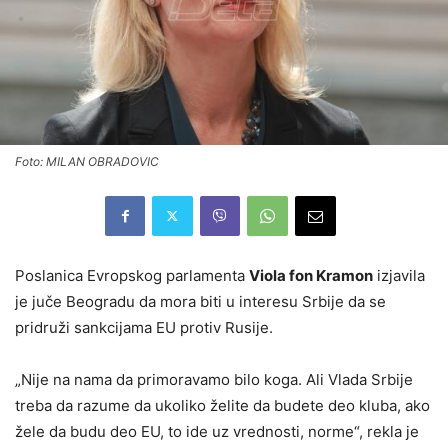
Foto: MILAN OBRADOVIC
Poslanica Evropskog parlamenta
Viola fon Kramon
izjavila
je juče Beogradu da mora biti u interesu Srbije da se
pridruži sankcijama EU protiv Rusije.
„Nije na nama da primoravamo bilo koga. Ali Vlada Srbije
treba da razume da ukoliko želite da budete deo kluba, ako
žele da budu deo EU, to ide uz vrednosti, norme“, rekla je