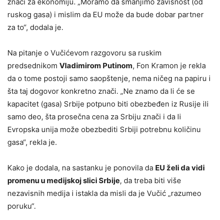
znači za ekonomiju. „Moramo da smanjimo zavisnost (od
ruskog gasa) i mislim da EU može da bude dobar partner
za to“, dodala je.
Na pitanje o Vučićevom razgovoru sa ruskim
predsednikom
Vladimirom Putinom
, Fon Kramon je rekla
da o tome postoji samo saopštenje, nema ničeg na papiru i
šta taj dogovor konkretno znači. „Ne znamo da li će se
kapacitet (gasa) Srbije potpuno biti obezbeđen iz Rusije ili
samo deo, šta prosečna cena za Srbiju znači i da li
Evropska unija može obezbediti Srbiji potrebnu količinu
gasa“, rekla je.
Kako je dodala, na sastanku je ponovila da
EU želi da vidi
promenu u medijskoj slici Srbije
, da treba biti više
nezavisnih medija i istakla da misli da je Vučić „razumeo
poruku“.