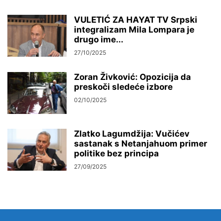
VULETIĆ ZA HAYAT TV Srpski
integralizam Mila Lompara je
drugo ime...
27/10/2025
Zoran Živković: Opozicija da
preskoči sledeće izbore
02/10/2025
Zlatko Lagumdžija: Vučićev
sastanak s Netanjahuom primer
politike bez principa
27/09/2025