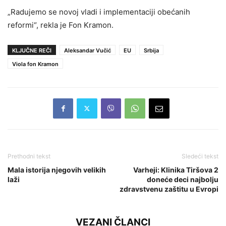
„Radujemo se novoj vladi i implementaciji obećanih
reformi“, rekla je Fon Kramon.
KLJUČNE REČI
Aleksandar Vučić
EU
Srbija
Viola fon Kramon
Prethodni tekst
Sledeći tekst
Mala istorija njegovih velikih
Varheji: Klinika Tiršova 2
laži
doneće deci najbolju
zdravstvenu zaštitu u Evropi
VEZANI ČLANCI