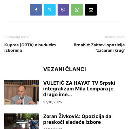
Prethodni tekst
Sledeći tekst
Kupres (CRTA) o budućim
Brnabić: Zahtevi opozicije
izborima
‘začarani krug’
VEZANI ČLANCI
VULETIĆ ZA HAYAT TV Srpski
integralizam Mila Lompara je
drugo ime...
27/10/2025
Zoran Živković: Opozicija da
preskoči sledeće izbore