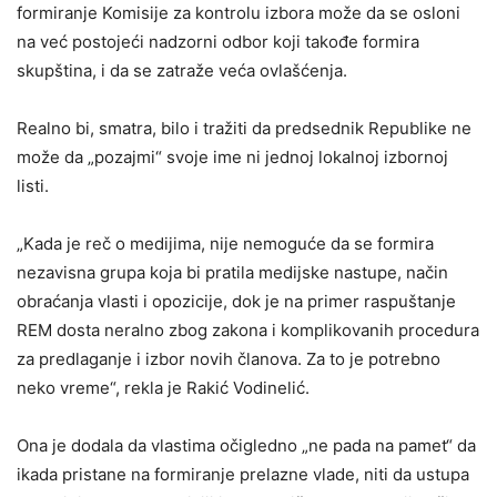
formiranje Komisije za kontrolu izbora može da se osloni
na već postojeći nadzorni odbor koji takođe formira
skupština, i da se zatraže veća ovlašćenja.
Realno bi, smatra, bilo i tražiti da predsednik Republike ne
može da „pozajmi“ svoje ime ni jednoj lokalnoj izbornoj
listi.
„Kada je reč o medijima, nije nemoguće da se formira
nezavisna grupa koja bi pratila medijske nastupe, način
obraćanja vlasti i opozicije, dok je na primer raspuštanje
REM dosta neralno zbog zakona i komplikovanih procedura
za predlaganje i izbor novih članova. Za to je potrebno
neko vreme“, rekla je Rakić Vodinelić.
Ona je dodala da vlastima očigledno „ne pada na pamet“ da
ikada pristane na formiranje prelazne vlade, niti da ustupa