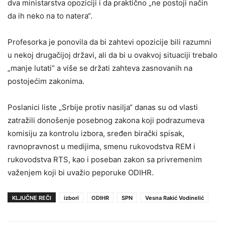
dva ministarstva opoziciji i da praktično „ne postoji način
da ih neko na to natera“.
Profesorka je ponovila da bi zahtevi opozicije bili razumni
u nekoj drugačijoj državi, ali da bi u ovakvoj situaciji trebalo
„manje lutati“ a više se držati zahteva zasnovanih na
postojećim zakonima.
Poslanici liste „Srbije protiv nasilja“ danas su od vlasti
zatražili donošenje posebnog zakona koji podrazumeva
komisiju za kontrolu izbora, sređen birački spisak,
ravnopravnost u medijima, smenu rukovodstva REM i
rukovodstva RTS, kao i poseban zakon sa privremenim
važenjem koji bi uvažio peporuke ODIHR.
KLJUČNE REČI
izbori
ODIHR
SPN
Vesna Rakić Vodinelić