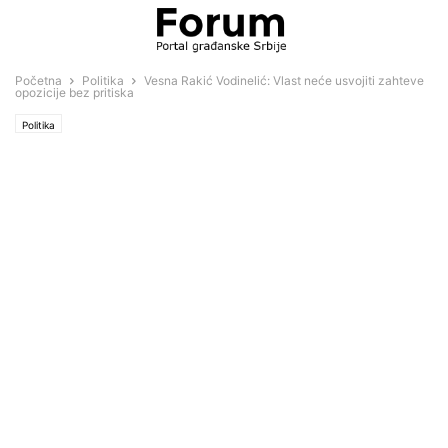
Početna
Politika
Vesna Rakić Vodinelić: Vlast neće usvojiti zahteve
opozicije bez pritiska
Politika