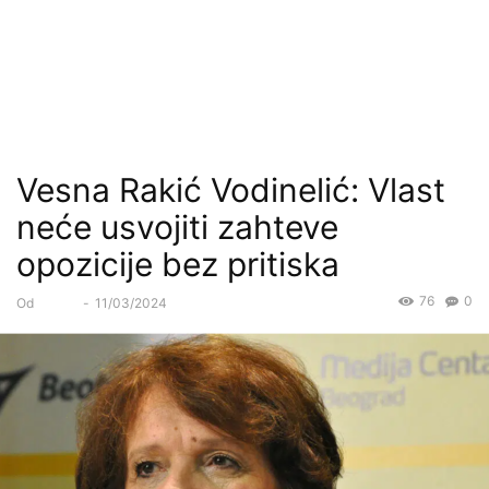
Vesna Rakić Vodinelić: Vlast
neće usvojiti zahteve
opozicije bez pritiska
76
0
Od
Forum
-
11/03/2024