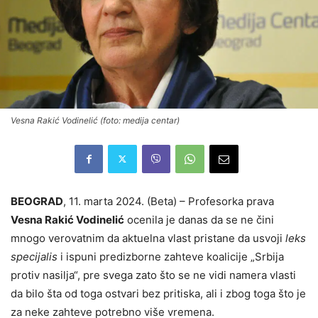
Vesna Rakić Vodinelić (foto: medija centar)
BEOGRAD
, 11. marta 2024. (Beta) – Profesorka prava
Vesna Rakić Vodinelić
ocenila je danas da se ne čini
mnogo verovatnim da aktuelna vlast pristane da usvoji
leks
specijalis
i ispuni predizborne zahteve koalicije „Srbija
protiv nasilja“, pre svega zato što se ne vidi namera vlasti
da bilo šta od toga ostvari bez pritiska, ali i zbog toga što je
za neke zahteve potrebno više vremena.