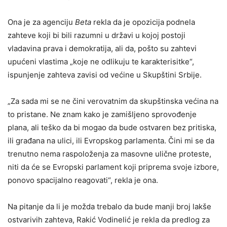
Ona je za agenciju
Beta
rekla da je opozicija podnela
zahteve koji bi bili razumni u državi u kojoj postoji
vladavina prava i demokratija, ali da, pošto su zahtevi
upućeni vlastima „koje ne odlikuju te karakterisitke“,
ispunjenje zahteva zavisi od većine u Skupštini Srbije.
„Za sada mi se ne čini verovatnim da skupštinska većina na
to pristane. Ne znam kako je zamišljeno sprovođenje
plana, ali teško da bi mogao da bude ostvaren bez pritiska,
ili građana na ulici, ili Evropskog parlamenta. Čini mi se da
trenutno nema raspoloženja za masovne ulične proteste,
niti da će se Evropski parlament koji priprema svoje izbore,
ponovo spacijalno reagovati“, rekla je ona.
Na pitanje da li je možda trebalo da bude manji broj lakše
ostvarivih zahteva, Rakić Vodinelić je rekla da predlog za