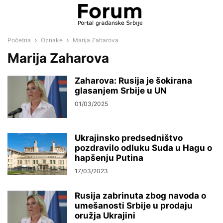
Početna
Oznake
Marija Zaharova
Marija Zaharova
Zaharova: Rusija je šokirana
glasanjem Srbije u UN
01/03/2025
Ukrajinsko predsedništvo
pozdravilo odluku Suda u Hagu o
hapšenju Putina
17/03/2023
Rusija zabrinuta zbog navoda o
umešanosti Srbije u prodaju
oružja Ukrajini