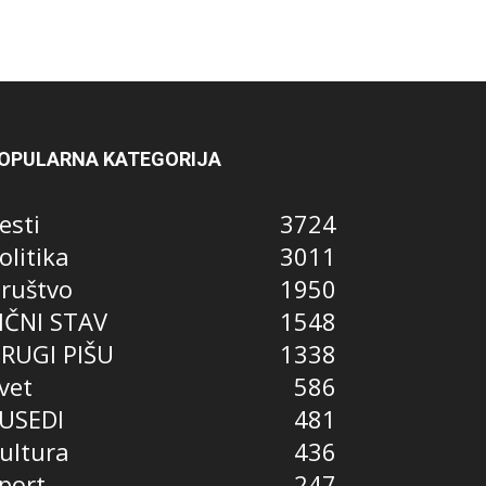
OPULARNA KATEGORIJA
esti
3724
olitika
3011
ruštvo
1950
IČNI STAV
1548
RUGI PIŠU
1338
vet
586
USEDI
481
ultura
436
port
247