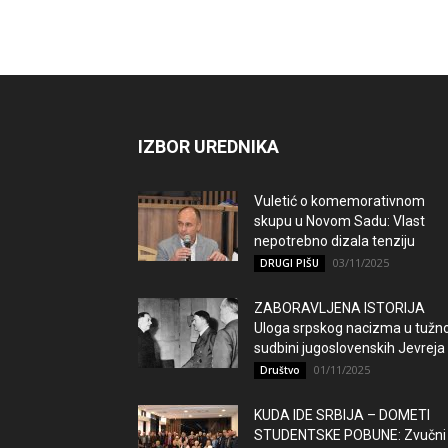
IZBOR UREDNIKA
Vuletić o komemorativnom
skupu u Novom Sadu: Vlast
nepotrebno dizala tenziju
03/11/2025
DRUGI PIŠU
ZABORAVLJENA ISTORIJA
Uloga srpskog nacizma u tužno
sudbini jugoslovenskih Jevreja
01/11/2025
Društvo
KUDA IDE SRBIJA – DOMETI
STUDENTSKE POBUNE: Zvučni