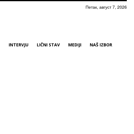
Петак, август 7, 2026
N
INTERVJU
LIČNI STAV
MEDIJI
NAŠ IZBOR