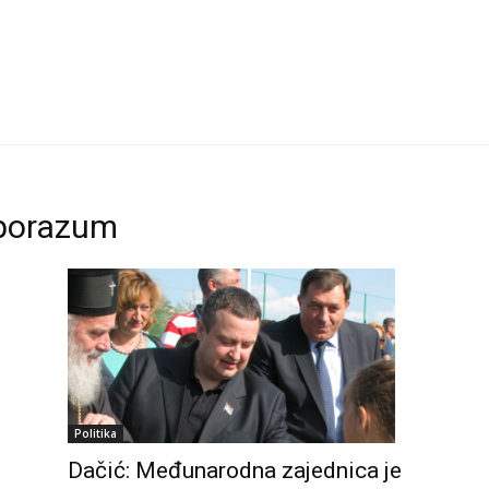
 sporazum
Politika
Dačić: Međunarodna zajednica je