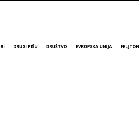
RI
DRUGI PIŠU
DRUŠTVO
EVROPSKA UNIJA
FELJTO