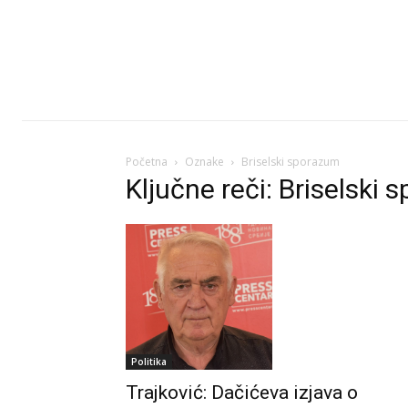
Početna
Oznake
Briselski sporazum
Ključne reči: Briselski
Politika
Trajković: Dačićeva izjava o