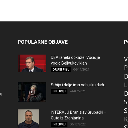
POPULARNE OBJAVE
P
V
DEA iznela dokaze: Vučić je
vodio Belivukov klan
P
06/11/2021
DRUGI PIŠU
D
L
Srbija i dalje ima nahijsku dušu
24/07/2021
D
INTERVJU
j
S
S
INTERVJU Branislav Grubački –
K
Guta iz Zrenjanina
30/12/2022
INTERVJU
S