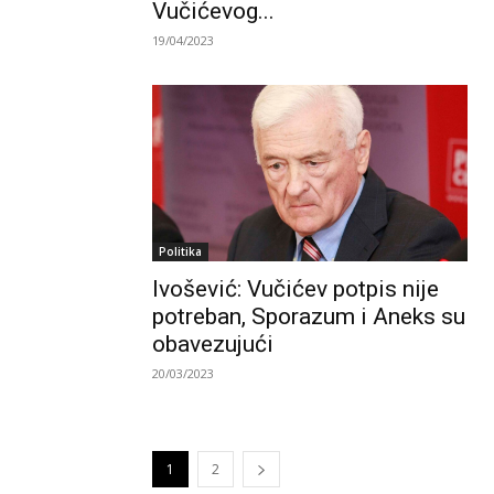
Vučićevog...
19/04/2023
Politika
Ivošević: Vučićev potpis nije
potreban, Sporazum i Aneks su
obavezujući
20/03/2023
1
2