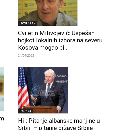
LIČNI STAV
Cvijetin Milivojević: Uspešan
bojkot lokalnih izbora na severu
Kosova mogao bi...
24/04/2023
Politika
um
Hil: Pitanje albanske manjine u
Srbiji – pitanje države Srbije