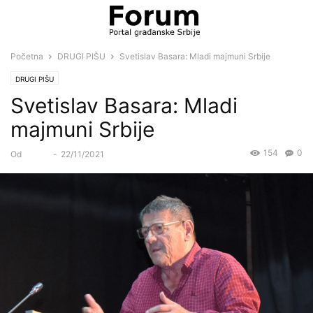
Početna
DRUGI PIŠU
Svetislav Basara: Mladi majmuni Srbije
DRUGI PIŠU
Svetislav Basara: Mladi
majmuni Srbije
154
0
Od
Forum
-
22/11/2021