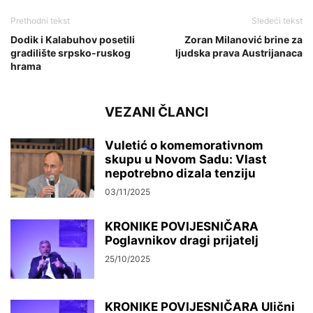
Prethodni tekst
Sledeći tekst
Dodik i Kalabuhov posetili
Zoran Milanović brine za
gradilište srpsko-ruskog
ljudska prava Austrijanaca
hrama
VEZANI ČLANCI
Vuletić o komemorativnom
skupu u Novom Sadu: Vlast
nepotrebno dizala tenziju
03/11/2025
KRONIKE POVIJESNIČARA
Poglavnikov dragi prijatelj
25/10/2025
KRONIKE POVIJESNIČARA Ulični