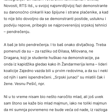
Novosti, RTS itd., u svojoj najsmrdljivijoj fazi demonstrante
su danonoćno cinkarili kao špijune i strane plaćenike, a kad
to nije bilo dovoljno da se demonstranti postide, ustuknu i
podviju repove, pribeglo se najproverenijoj srpskoj tehnici
– pendrečenju.
A baš je bilo pendrečenja. I to baš onako divljačkog. Treba
pomenuti da su – za razliku od Ðilasa, Milovana, ne
Dragana, koji je studente huškao na demonstracije, pa
onda iz kapidžika gledao kako ih Žandarmerija lema – lideri
koalicije Zajedno vazda bili u prvim redovima, a da su i neki
od njih i sami ispendrečeni. „Srpski junaci“ su mlatili čak i
žene. Vesnu Pešić, npr.
Ni u to vreme nisam bio nešto naročito mlad, ali još uvek
sam štono se kaže bio mlad majmun, iako ne toliki majmun
da mi sumnja povremeno ne bude veća od nade, iz razloga