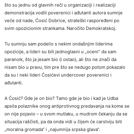
što su jednu od glavnih reči u organizaciji i realizaciji
demonstracija vodili poverenici i ađutanti autora sumnje
veće od nade, Ćosić Dobrice, strateški raspoređeni po
svim opozicionim strankama. Naročito Demokratskoj.
Tu sumnju sam podelio s nekim ondašnjim liderima
opozicije, a lideri su bili jednoglasni u „oceni“ da sam
paranoik, što ja jesam bio (i ostao), ali što ne znači da
nisam bio u pravu, tim pre što se nedugo potom pokazalo
da su i neki lideri Ćosićevi undercover poverenici i
ađutanti.
A Ćosić? Gde je on bio? Tamo gde je bio i kad je Udba
apsila polaznike onog antiprotivnog predavanja na kome se
on nije pojavio – u svom mutlaku, u mudrom čekanju da se
situacija raščisti, pa da onda vidi u čijem će carstviju biti
„moralna gromada“ i „najumnija srpska glava“.