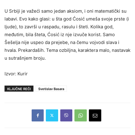
U Srbiji je važeći samo jedan aksiom, i oni matematički su
labavi. Evo kako glasi: u šta god Ćosić umeša svoje prste (i
ljude), to završi u raspadu, rasulu i šteti. Kolika god,
međutim, bila šteta, Ćosić iz nje izvuče korist. Samo
Šešelja nije uspeo da prejebe, na čemu vojvodi slava i
hvala. Prekardaših. Tema ozbiljna, karaktera malo, nastavak
u sutrašnjem broju.
Izvor: Kurir
KLJUČNE REČI
Svetislav Basara