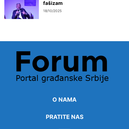
fašizam
18/10/2025
O NAMA
PRATITE NAS