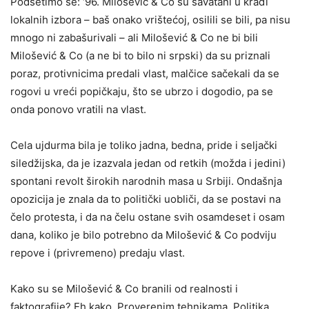
Podsetimo se: ‘96. Milošević & Co su savatani u krađi
lokalnih izbora – baš onako vrištećoj, osilili se bili, pa nisu
mnogo ni zabašurivali – ali Milošević & Co ne bi bili
Milošević & Co (a ne bi to bilo ni srpski) da su priznali
poraz, protivnicima predali vlast, malčice sačekali da se
rogovi u vreći popičkaju, što se ubrzo i dogodio, pa se
onda ponovo vratili na vlast.
Cela ujdurma bila je toliko jadna, bedna, pride i seljački
siledžijska, da je izazvala jedan od retkih (možda i jedini)
spontani revolt širokih narodnih masa u Srbiji. Ondašnja
opozicija je znala da to politički uobliči, da se postavi na
čelo protesta, i da na čelu ostane svih osamdeset i osam
dana, koliko je bilo potrebno da Milošević & Co podviju
repove i (privremeno) predaju vlast.
Kako su se Milošević & Co branili od realnosti i
faktografije? Eh kako. Proverenim tehnikama. Politika,