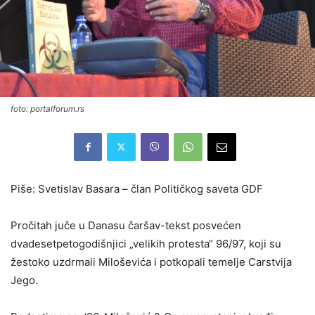
foto: portalforum.rs
Piše: Svetislav Basara – član Političkog saveta GDF
Pročitah juče u Danasu čaršav-tekst posvećen
dvadesetpetogodišnjici „velikih protesta“ 96/97, koji su
žestoko uzdrmali Miloševića i potkopali temelje Carstvija
Jego.