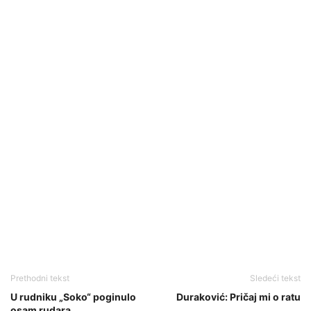
Prethodni tekst
Sledeći tekst
U rudniku „Soko“ poginulo
Duraković: Pričaj mi o ratu
osam rudara