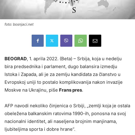
foto: bosnjaci.net
BEOGRAD
, 1. aprila 2022. (Beta) – Srbija, koja u nedelju
bira predsednika i parlament, dugo balansira izmedju
Istoka i Zapada, ali je za zemlju kandidata za članstvo u
Evropskoj uniji to postalo komplikovanija nakon invazije
Moskve na Ukrajinu, piše
Frans pres
.
AFP navodi nekoliko činjenica o Srbiji, „zemlji koja je ostala
obeležena balkanskim ratovima 1990-ih, ponosna na svoj
nacionalni identitet, ali naseljena brojnim manjinama,
ljubiteljima sporta i dobre hrane“.