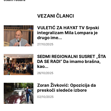
VEZANI ČLANCI
VULETIĆ ZA HAYAT TV Srpski
integralizam Mila Lompara je
drugo ime...
27/10/2025
SEDMI REGIONALNI SUSRET „ŠTA
DA SE RADI“ Da imamo brašna,
kao...
26/10/2025
Zoran Živković: Opozicija da
preskoči sledeće izbore
02/10/2025