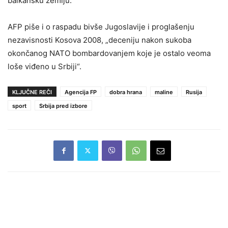
balkansku zemlju.
AFP piše i o raspadu bivše Jugoslavije i proglašenju
nezavisnosti Kosova 2008, „deceniju nakon sukoba
okončanog NATO bombardovanjem koje je ostalo veoma
loše viđeno u Srbiji“.
KLJUČNE REČI
Agencija FP
dobra hrana
maline
Rusija
sport
Srbija pred izbore