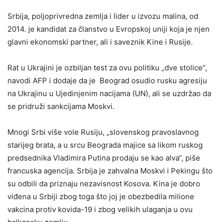
Srbija, poljoprivredna zemlja i lider u izvozu malina, od
2014. je kandidat za članstvo u Evropskoj uniji koja je njen
glavni ekonomski partner, ali i saveznik Kine i Rusije.
Rat u Ukrajini je ozbiljan test za ovu politiku „dve stolice“,
navodi AFP i dodaje da je Beograd osudio rusku agresiju
na Ukrajinu u Ujedinjenim nacijama (UN), ali se uzdržao da
se pridruži sankcijama Moskvi.
Mnogi Srbi više vole Rusiju, „slovenskog pravoslavnog
starijeg brata, a u srcu Beograda majice sa likom ruskog
predsednika Vladimira Putina prodaju se kao alva“, piše
francuska agencija. Srbija je zahvalna Moskvi i Pekingu što
su odbili da priznaju nezavisnost Kosova. Kina je dobro
viđena u Srbiji zbog toga što joj je obezbedila milione
vakcina protiv kovida-19 i zbog velikih ulaganja u ovu