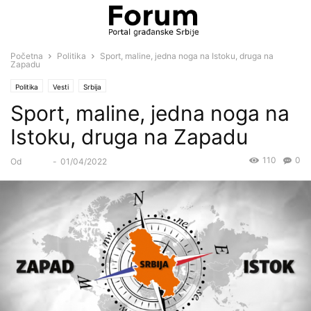
Početna
Politika
Sport, maline, jedna noga na Istoku, druga na
Zapadu
Politika
Vesti
Srbija
Sport, maline, jedna noga na
Istoku, druga na Zapadu
110
0
Od
Forum
-
01/04/2022