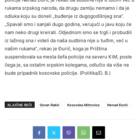
rukama srpskog naroda, da drugu zemlju nemamo i da je
odluka koju su doneli „buđenje iz dugogodišnjeg sna”.
„Spavali smo i sanjali dugo godina, verujući u javu koju će
nam neko drugi kreirati. Odjednom smo se trgli i probudili
iz lažnog sna i videli da naša sudbina nije u tuđim, već u
našim rukama”, rekao je Đurić, koga je Priština
suspendovala sa mesta šefa policije na severu KiM, posle
čega je, sa ostalim srpskim kolegama, odlučio da više ne
bude pripadnik kosovske policije. (Politika/D. B.)
KLJUČNE REČI
Goran Rakić
Kosovska Mitrovica
Nenad Đurić