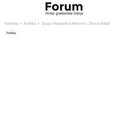
Početna
Politika
Skup u Kosovskoj Mitrovici: „Ovo je Srbija”
Politika