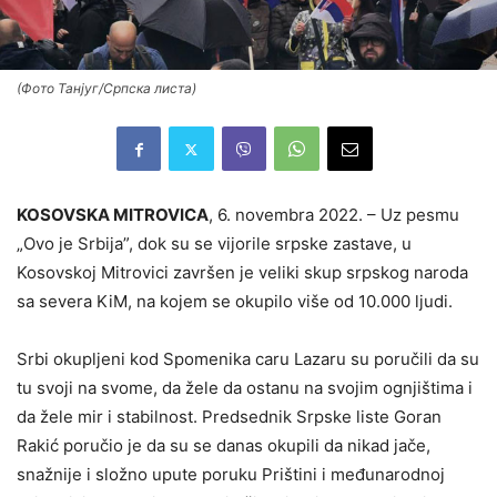
(Фото Танјуг/Српска листа)
KOSOVSKA MITROVICA
, 6. novembra 2022. – Uz pesmu
„Ovo je Srbija”, dok su se vijorile srpske zastave, u
Kosovskoj Mitrovici završen je veliki skup srpskog naroda
sa severa KiM, na kojem se okupilo više od 10.000 ljudi.
Srbi okupljeni kod Spomenika caru Lazaru su poručili da su
tu svoji na svome, da žele da ostanu na svojim ognjištima i
da žele mir i stabilnost. Predsednik Srpske liste Goran
Rakić poručio je da su se danas okupili da nikad jače,
snažnije i složno upute poruku Prištini i međunarodnoj