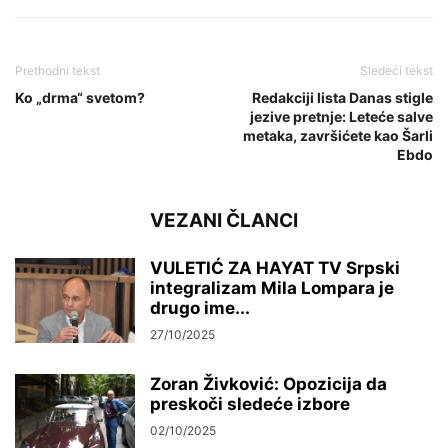
Prethodni tekst
Sledeći tekst
Ko „drma“ svetom?
Redakciji lista Danas stigle
jezive pretnje: Leteće salve
metaka, završićete kao Šarli
Ebdo
VEZANI ČLANCI
VULETIĆ ZA HAYAT TV Srpski
integralizam Mila Lompara je
drugo ime...
27/10/2025
Zoran Živković: Opozicija da
preskoči sledeće izbore
02/10/2025