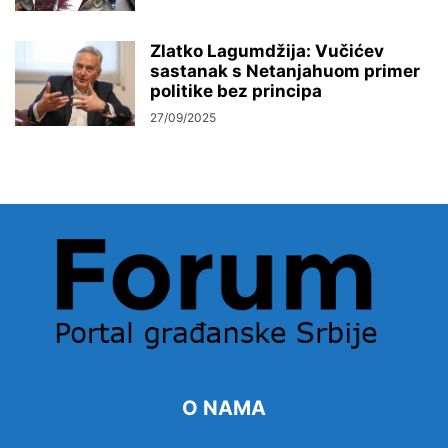
Zlatko Lagumdžija: Vučićev
sastanak s Netanjahuom primer
politike bez principa
27/09/2025
O NAMA