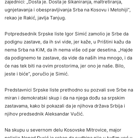
zajednici: „Dosta je. Dosta je šikaniranja, maltretiranja,
ugnjetavanja i obespravljivanja Srba na Kosovu i Metohiji”,
rekao je Rakić, javlja Tanjug.
Potpredsednik Srpske liste Igor Simić zamolio je Srbe da
podignu zastave, da ih svi vide, jer kaže, u Prištini kažu da
nema Srba na KiM, da ih nema više od par desetina. „Hajde
da podignemo te zastave, da vide da naših ima mnogo, i da
će nas tek biti na ovim prostorima, jer ono je naše. Bilo,
jeste i biće”, poručio je Simić.
Predstavnici Srpske liste prethodno su pozvali sve Srbe na
miran i demokratski skup i da na njega dođu sa srpskim
zastavama, kako bi pokazali da je njihova država Srbija i
njihov predsednik Aleksandar Vučić.
Na skupu u severnom delu Kosovske Mitrovice, major
policije Nenad Đurić je rekao da sudbina nije u tuđim već u