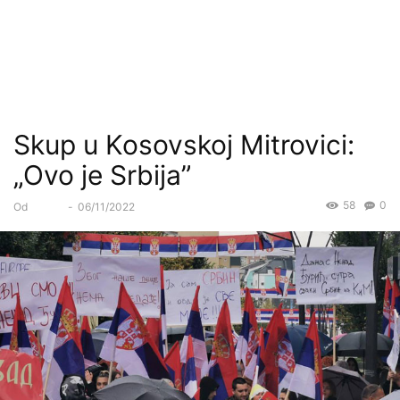
Skup u Kosovskoj Mitrovici:
„Ovo je Srbija”
58
0
Od
Forum
-
06/11/2022