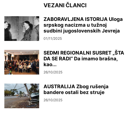
VEZANI ČLANCI
ZABORAVLJENA ISTORIJA Uloga
srpskog nacizma u tužnoj
sudbini jugoslovenskih Jevreja
01/11/2025
SEDMI REGIONALNI SUSRET „ŠTA
DA SE RADI“ Da imamo brašna,
kao...
26/10/2025
AUSTRALIJA Zbog rušenja
bandere ostali bez struje
26/10/2025