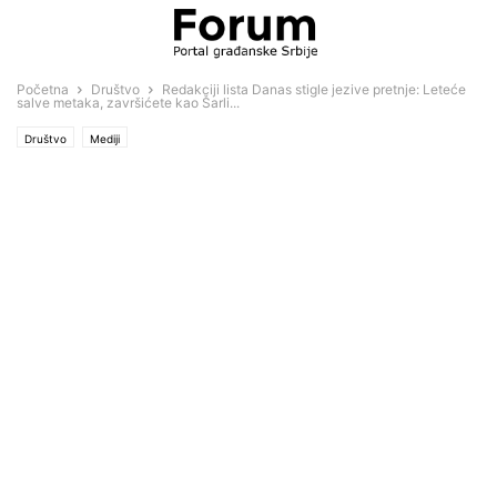
Početna
Društvo
Redakciji lista Danas stigle jezive pretnje: Leteće
salve metaka, završićete kao Šarli...
Društvo
Mediji