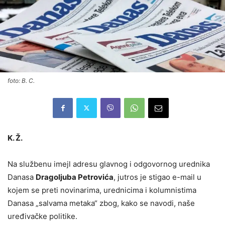
foto: B. C.
K. Ž.
Na službenu imejl adresu glavnog i odgovornog urednika
Danasa
Dragoljuba Petrovića
, jutros je stigao e-mail u
kojem se preti novinarima, urednicima i kolumnistima
Danasa „salvama metaka“ zbog, kako se navodi, naše
uređivačke politike.