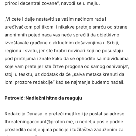
prirodi decentralizovane“, navodi se u mejlu.
„Vi ćete i dalje nastaviti sa vašim načinom rada i
uređivačkom politikom, i nikakve pretnje smrću od strane
anonimnih pojedinaca vas neće sprečiti da objetkivno
izveštavate građane o aktuelnim dešavanjima u Srbiji,
regionu i svetu, jer ste hrabri novinari koji ne posustaju
pod pretnjama i znate kako da se ophodite sa individuama
koje vam prete jer ste žrtve progona od samog osnivanja“,
stoji u tesktu, uz dodatak da će „salva metaka krenuti da
lomi prozore redakcije“ kad se najmanje budemo nadali.
Petrović: Nadležni hitno da reaguju
Redakcija Danasa je preteći mejl koji je poslat sa adrese
threateningaccount@proton.me, u nedelju posle podne
prosledila odeljenjima policije i tužilaštva zaduženim za