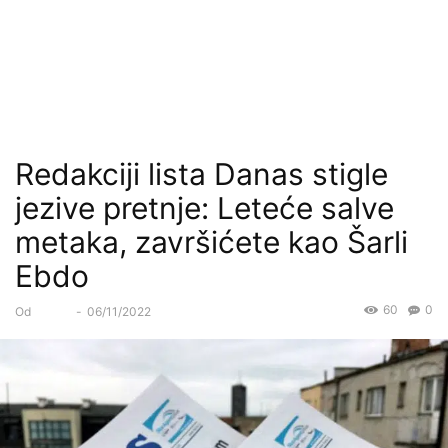
Redakciji lista Danas stigle
jezive pretnje: Leteće salve
metaka, završićete kao Šarli
Ebdo
60
0
Od
Forum
-
06/11/2022