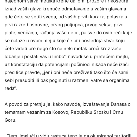
najednom salva metaka krene da lomi prozore i rikošetira
iznad vaših glava krenuće odmotavanje u vašim glavama
gde ćete se setiti svega, od vaših prvih koraka, polaska u
prvi razred osnovne, prvog poljupca, prvog seksa, prve
plate, venčanja, rađanja vaše dece, pa sve do ovih reči koje
se nalaze u ovom mejlu koje će biti poslednja stvar koju
ćete videti pre nego što će neki metak proći kroz vaše
lobanje i poslati vas u limbo“, navodi se u pretećem mejlu,
uz konstataciju da potencijalni počinioci nikada neće izaći
pred lice pravde, „jer i oni neće preživeti tako što će sami
sebi presuditi ili pak poginuti u razmeni vatre sa organima
reda“.
A povod za pretnju je, kako navode, izveštavanje Danasa o
temamam vezanim za Kosovo, Republiku Srpsku i Crnu
Goru.
„Elem, imajući u vidu rastuće tenzije na okupiranoj teritoriji