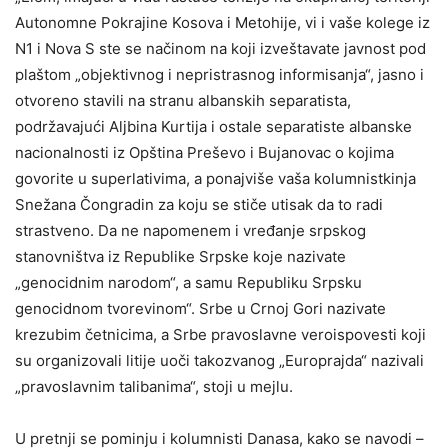
Autonomne Pokrajine Kosova i Metohije, vi i vaše kolege iz
N1 i Nova S ste se načinom na koji izveštavate javnost pod
plaštom „objektivnog i nepristrasnog informisanja“, jasno i
otvoreno stavili na stranu albanskih separatista,
podržavajući Aljbina Kurtija i ostale separatiste albanske
nacionalnosti iz Opština Preševo i Bujanovac o kojima
govorite u superlativima, a ponajviše vaša kolumnistkinja
Snežana Čongradin za koju se stiče utisak da to radi
strastveno. Da ne napomenem i vređanje srpskog
stanovništva iz Republike Srpske koje nazivate
„genocidnim narodom“, a samu Republiku Srpsku
genocidnom tvorevinom“. Srbe u Crnoj Gori nazivate
krezubim četnicima, a Srbe pravoslavne veroispovesti koji
su organizovali litije uoči takozvanog „Europrajda“ nazivali
„pravoslavnim talibanima“, stoji u mejlu.
U pretnji se pominju i kolumnisti Danasa, kako se navodi –