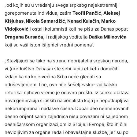
„od kojih su u vređanju svega srpksog najekstremniji
gorepomenuta individua, zatim
Teofil Pančić, Aleksej
Kišjuhas, Nikola Samardžić, Nenad Kulačin, Marko
Vidojković
i ostali kolumnisti koji ne pišu za Danas poput
Dragana Bursaća
, i radijskog voditelja
Daška Milinovića
koji su vaši istomišljenici vredni pomena“.
„Stavljajući se tako na stranu neprijatelja srpskog naroda,
vi (uredništvo Danasa) ste sebi lupili etiketu domaćih
izdajnika na koje većina Srba neće gledati sa
oduševljenjem. I ne, ovo nije šešeljevsko-radikalska
retorika, njihovo vreme je odavno prošlo. Iz senke obitava
nova generacija srpskih nacionalista koja je nepotkupljiva,
nekorumpirana i nadasve časna. Dobar deo neimenovanih
desno orijentisanih zajednica nisu povezani ni sa jednom
desničarskom organizacijom iz Srbije i Evrope, što ih čini
nevidljivim za organe reda i obaveštajne službe, jer su po