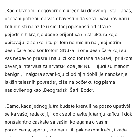
„Kao glavnom i odgovornom uredniku dnevnog lista Danas,
osećam potrebu da vas obavestim da se vi i vaši novinari i
kolumnisti nalazite u smrtnoj opasnosti od strane
pojedninih krajnje desno orijentisanih struktura koje
obitavaju iz senke, i tu pritom ne mislim na „mejnstrim“
desničare pod kontrolom SNS-a ili one desničare koji su
vas nedavno presreli na ulici kod fontane na Slaviji prilikom
davanja intervjua za hrvatski odeljak N1. Ti ljudi su mahom
benigni, i najgora stvar koju bi od njih dobili je nanošenje
lakših telesnih povreda“, piše na početku tog pisma
naslovljenog kao „Beogradski Šarli Ebdo“.
„Samo, kada jednog jutra budete krenuli na posao uputivši
se ka vašoj redakciji, i dok sebi pravite jutarnju kaficu, i dok
nonšalantno ćaskate sa vašim kolegama o vašim
porodicama, sportu, vremenu, ili pak nekom traču, i kada