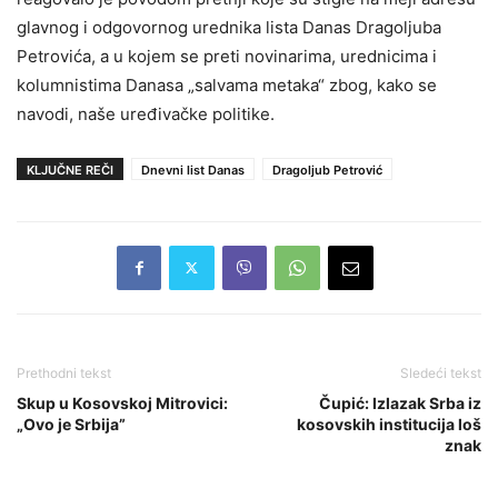
glavnog i odgovornog urednika lista Danas Dragoljuba
Petrovića, a u kojem se preti novinarima, urednicima i
kolumnistima Danasa „salvama metaka“ zbog, kako se
navodi, naše uređivačke politike.
KLJUČNE REČI
Dnevni list Danas
Dragoljub Petrović
Prethodni tekst
Sledeći tekst
Skup u Kosovskoj Mitrovici:
Čupić: Izlazak Srba iz
„Ovo je Srbija”
kosovskih institucija loš
znak