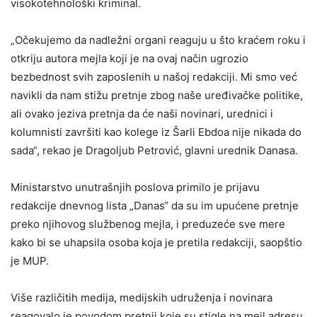
visokotehnološki kriminal.
„Očekujemo da nadležni organi reaguju u što kraćem roku i
otkriju autora mejla koji je na ovaj način ugrozio
bezbednost svih zaposlenih u našoj redakciji. Mi smo već
navikli da nam stižu pretnje zbog naše uređivačke politike,
ali ovako jeziva pretnja da će naši novinari, urednici i
kolumnisti završiti kao kolege iz Šarli Ebdoa nije nikada do
sada“, rekao je Dragoljub Petrović, glavni urednik Danasa.
Ministarstvo unutrašnjih poslova primilo je prijavu
redakcije dnevnog lista „Danas“ da su im upućene pretnje
preko njihovog službenog mejla, i preduzeće sve mere
kako bi se uhapsila osoba koja je pretila redakciji, saopštio
je MUP.
Više različitih medija, medijskih udruženja i novinara
reagovalo je povodom pretnji koje su stigle na mejl adresu