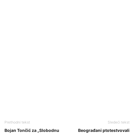
Prethodni tekst
Sledeći tekst
Bojan Tončić za „Slobodnu
Beograđani ptotestvovali