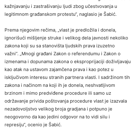
kažnjavanju i zastrašivanju ljudi zbog učestvovanja u
legitimnom građanskom protestu“, naglasio je Šabić.
Prema njegovim rečima, „vlast je predložila i donela,
ignorišući mišljenje struke i velikog dela javnosti nekoliko
zakona koji su sa stanovišta ljudskih prava izuzetno
važni“. „Mnogi građani Zakon o referendumu i Zakon o
izmenama i dopunama zakona o eksproprijaciji doživljavaju
kao atak na ustavom zajamčena prava i kao potez u
isključivom interesu stranih partnera vlasti. I sadržinom tih
zakona i načinom na koji ih je donela, neshvatljivom
brzinom i mimo predviđene procedure ili samo uz
održavanje privida poštovanja procedure vlast je izazvala
nezadovoljstvo velikog broja gradjana i potpuno je
neogovorno da kao jedini odgovor na to vidi silu i
represiju“, ocenio je Šabić.