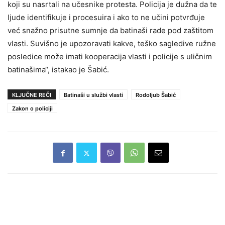
koji su nasrtali na učesnike protesta. Policija je dužna da te
ljude identifikuje i procesuira i ako to ne učini potvrđuje
već snažno prisutne sumnje da batinaši rade pod zaštitom
vlasti. Suvišno je upozoravati kakve, teško sagledive ružne
posledice može imati kooperacija vlasti i policije s uličnim
batinašima“, istakao je Šabić.
KLJUČNE REČI
Batinaši u službi vlasti
Rodoljub Šabić
Zakon o policiji