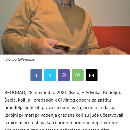
foto: portalforum.rs
BEOGRAD, 28. novembra 2021. (Beta) – Advokat Rodoljub
Šabić, koji je i predsednik Civilnog odbora za zaštitu
branitelja ljudskih prava i uzbunjivača, ocenio je da su
„brojni primeri privođenja građana koji su juče učestvovali
u mirnim protestima kao i primeri primene neprimerene