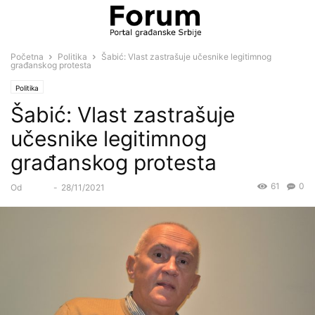
Početna
Politika
Šabić: Vlast zastrašuje učesnike legitimnog
građanskog protesta
Politika
Šabić: Vlast zastrašuje
učesnike legitimnog
građanskog protesta
61
0
Od
Forum
-
28/11/2021