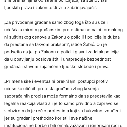
sile prema njima od strane policajaca, sa stanovišta
ljudskih prava i zakonitosti vrlo zabrinjavajući“.
„Za privođenje građana samo zbog toga što su uzeli
učešća u mirnim građanskim protestima nema ni formalnog
ni suštinskog osnova u Zakonu o policiji i policija je dužna
da prestane sa takvom praksom“, ističe Šabić. On je
podsetio da je po Zakonu o policiji glavni zadatak policije
da u obavljanju poslova štiti i unapređuje bezbednost
građana i stavom zajamčene ljudske slobode i prava.
„Primena sile i eventualni prekršajni postupci protiv
učesnika uličnih protesta građana zbog kršenja
saobraćajnih propisa može formalno da se predstavlja kao
legalna reakcija vlasti ali je to samo prividno a zapravo se,
s obzirom da je reč o protestima koji su bukvalno iznuđeni
jer su građani prethodno koristili sve načine
institucionalne borbe i bili omalovažavani i ignorisani radi o