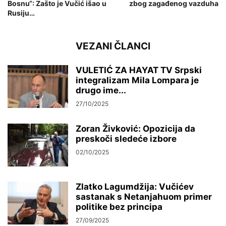
Bosnu“: Zašto je Vučić išao u
zbog zagađenog vazduha
Rusiju…
VEZANI ČLANCI
VULETIĆ ZA HAYAT TV Srpski
integralizam Mila Lompara je
drugo ime...
27/10/2025
Zoran Živković: Opozicija da
preskoči sledeće izbore
02/10/2025
Zlatko Lagumdžija: Vučićev
sastanak s Netanjahuom primer
politike bez principa
27/09/2025