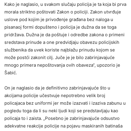
Kako je naglasio, u svakom slučaju policija je ta koja bi prva
morala striktno poštovati Zakon o policiji. Zakon utvrđuje
uslove pod kojim je privođenje građana bez naloga u
pisanaoj formi dopušteno i policija je dužna da se toga
pridržava. Dužna je da poštuje i odredbe zakona o primeni
sredstava prinude a one predvidjaju obavezu policijskih
službenika da uvek koriste najblažu prinudu kojom se
može postći zakonit cilj. Juče je je bilo zabrinjavajuće
mnogo primera nepoštovanja ovih obaveza“, upozorio je
Šabić.
On je naglasio da je definitivno zabrinjavajuće što u
akcijama policije učestvuje nepotrebno velik broj
policajaca bez uniformi jer može izazvati i izaziva zabunu u
pogledu toga da li su neki ljudi koji se predstavljaju kao
policaja to i zaista. „Posebno je zabrinjavajuće odsustvo
adekvatne reakcije policije na pojavu maskiranih batinaša