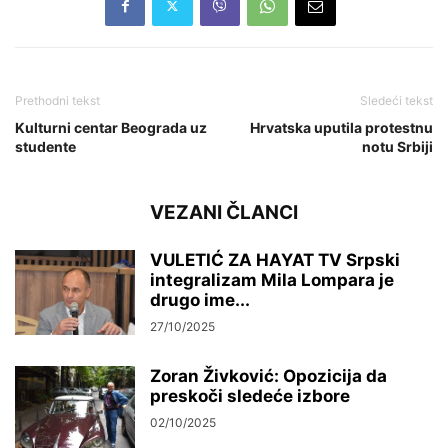
Prethodni tekst
Sledeći tekst
Kulturni centar Beograda uz
Hrvatska uputila protestnu
studente
notu Srbiji
VEZANI ČLANCI
VULETIĆ ZA HAYAT TV Srpski
integralizam Mila Lompara je
drugo ime...
27/10/2025
Zoran Živković: Opozicija da
preskoči sledeće izbore
02/10/2025