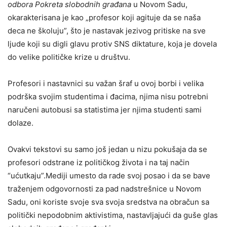
odbora Pokreta slobodnih građana
u Novom Sadu,
okarakterisana je kao „profesor koji agituje da se naša
deca ne školuju”, što je nastavak jezivog pritiske na sve
ljude koji su digli glavu protiv SNS diktature, koja je dovela
do velike političke krize u društvu.
Profesori i nastavnici su važan šraf u ovoj borbi i velika
podrška svojim studentima i đacima, njima nisu potrebni
naručeni autobusi sa statistima jer njima studenti sami
dolaze.
Ovakvi tekstovi su samo još jedan u nizu pokušaja da se
profesori odstrane iz političkog života i na taj način
“ućutkaju”.Mediji umesto da rade svoj posao i da se bave
traženjem odgovornosti za pad nadstrešnice u Novom
Sadu, oni koriste svoje sva svoja sredstva na obračun sa
politički nepodobnim aktivistima, nastavljajući da guše glas