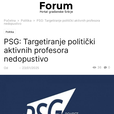
Početna
Politika
PSG: Targetiranje politički aktivnih profesora
nedopustivo
Politika
PSG: Targetiranje politički
aktivnih profesora
nedopustivo
36
0
Od
Forum
-
23/01/2025