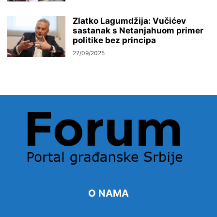
Zlatko Lagumdžija: Vučićev
sastanak s Netanjahuom primer
politike bez principa
27/09/2025
O NAMA