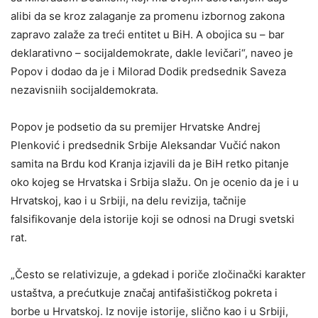
alibi da se kroz zalaganje za promenu izbornog zakona
zapravo zalaže za treći entitet u BiH. A obojica su – bar
deklarativno – socijaldemokrate, dakle levičari“, naveo je
Popov i dodao da je i Milorad Dodik predsednik Saveza
nezavisniih socijaldemokrata.
Popov je podsetio da su premijer Hrvatske Andrej
Plenković i predsednik Srbije Aleksandar Vučić nakon
samita na Brdu kod Kranja izjavili da je BiH retko pitanje
oko kojeg se Hrvatska i Srbija slažu. On je ocenio da je i u
Hrvatskoj, kao i u Srbiji, na delu revizija, tačnije
falsifikovanje dela istorije koji se odnosi na Drugi svetski
rat.
„Često se relativizuje, a gdekad i poriče zločinački karakter
ustaštva, a prećutkuje značaj antifašističkog pokreta i
borbe u Hrvatskoj. Iz novije istorije, slično kao i u Srbiji,