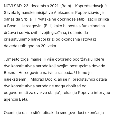
NOVI SAD, 23. decembra 2021. (Beta) – Kopredsedavajući
Saveta Igmanske inicijative Aleksandar Popov izjavio je
danas da Srbija i Hrvatska ne doprinose stabilizaciji prilika
u Bosni i Hercegovini (BiH) kako bi postala funkcionalna
država i servis svih svojih građana, i ocenio da
prisustvujemo najvećoj krizi od okončanja ratova iz
devedesetih godina 20. veka.
„Umesto toga, manje ili više otvoreno podržavaju lidere
dva konstitutivna naroda koji svojim postupcima dovode
Bosnu i Hercegovinu na ivicu raspada. U tome je
najekstremniji Milorad Dodik, ali se ni predstavnici ostala
dva konstitutivna naroda ne mogu abolirati od
odgovornosti za ovakvo stanje“, rekao je Popov u intervjuu
agenciji Beta.
Ocenio je da se stiče utisak da smo „svedoci okončanja