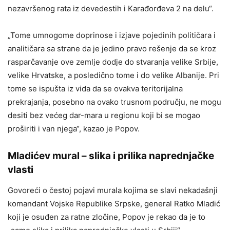
nezavršenog rata iz devedestih i Karađorđeva 2 na delu“.
„Tome umnogome doprinose i izjave pojedinih političara i
analitičara sa strane da je jedino pravo rešenje da se kroz
rasparčavanje ove zemlje dodje do stvaranja velike Srbije,
velike Hrvatske, a posledično tome i do velike Albanije. Pri
tome se ispušta iz vida da se ovakva teritorijalna
prekrajanja, posebno na ovako trusnom području, ne mogu
desiti bez većeg dar-mara u regionu koji bi se mogao
proširiti i van njega“, kazao je Popov.
Mladićev mural – slika i prilika naprednjačke
vlasti
Govoreći o čestoj pojavi murala kojima se slavi nekadašnji
komandant Vojske Republike Srpske, general Ratko Mladić
koji je osuđen za ratne zločine, Popov je rekao da je to