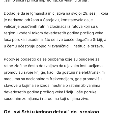
„samo slika i prilika naprednjačke vlasti u Srbiji“.
Dodao je da je Igmanska inicijativa na svojoj 29. sesiji, koja
je nedavno održana u Sarajevu, konstatovala da je
veličanje osuđenih ratnih zločinaca iz ratova koji su u
regionu vođeni tokom devedesetih godina prošlog veka
loša poruka susedima, što se sve češće događa u Srbiji, a
u čemu učestvuju pojedini zvaničnici i institucije države.
Popov je podsetio da se osobama koje su osuđene za
ratne zločine često dozvoljava da u javnim institucijama
promovišu svoje knjige, kao i da gostuju na elektronskim
medijima sa nacionalnom frekvencijom, gde promovišu
stavove u kojima se iznosi nestina o ratnim zbivanjima
devedesetih godina prošlog veka i šalju loše poruke
susednim zemljama i narodima koji u njima žive.
Od „svi Srbi u jednog državi“ do „srpskog