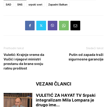
SAD
SNS
srpski svet
Zapadni Balkan
Prethodni tekst
Sledeći tekst
Vuletić: Krajnje vreme da
Putin od zapada traži
Vučić i njegovi ministri
sigurnosne garancije
prestanu da brane svoju
ratnu prošlost
VEZANI ČLANCI
VULETIĆ ZA HAYAT TV Srpski
integralizam Mila Lompara je
drugo ime...