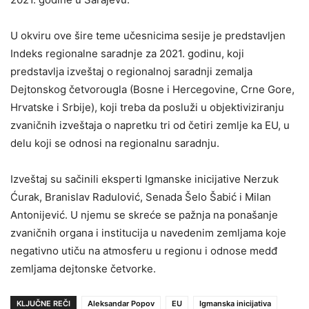
U okviru ove šire teme učesnicima sesije je predstavljen
Indeks regionalne saradnje za 2021. godinu, koji
predstavlja izveštaj o regionalnoj saradnji zemalja
Dejtonskog četvorougla (Bosne i Hercegovine, Crne Gore,
Hrvatske i Srbije), koji treba da posluži u objektiviziranju
zvaničnih izveštaja o napretku tri od četiri zemlje ka EU, u
delu koji se odnosi na regionalnu saradnju.
Izveštaj su sačinili eksperti Igmanske inicijative Nerzuk
Ćurak, Branislav Radulović, Senada Šelo Šabić i Milan
Antonijević. U njemu se skreće se pažnja na ponašanje
zvaničnih organa i institucija u navedenim zemljama koje
negativno utiču na atmosferu u regionu i odnose medđ
zemljama dejtonske četvorke.
KLJUČNE REČI
Aleksandar Popov
EU
Igmanska inicijativa