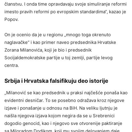
članstvu. I onda time opravdavaju svoje simuliranje reformi
imesto pravih reformi po evropskim standardima“, kazao je
Popov.
On je ocenio da je u regionu „mnogo toga okrenuto
naglavačke“ i kao primer naveo predsednika Hrvatske
Zorana Milanovića, koji je bio i predsednik
Socijaldemokratske partije u toj zemlji, partije levog
centra.
Srbija i Hrvatska falsifikuju deo istorije
„Milanović se kao predsednik u praksi najčešće ponaša kao
evidentni desničar. To se posebno odražava kroz njegove
izjave i ponašanje u odnosu na BiH. Na veliku ljutnju je
naišla njegova izjava kojom negira da se u Srebrenici
dogodio genocid, kao i njegovo sve otvorenije paktiranje
sa Miloradom Dodikom, koji mu svojim delovanjem daje