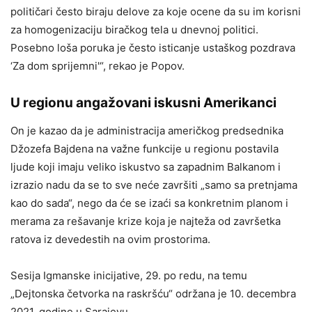
političari često biraju delove za koje ocene da su im korisni
za homogenizaciju biračkog tela u dnevnoj politici.
Posebno loša poruka je često isticanje ustaškog pozdrava
‘Za dom sprijemni'“, rekao je Popov.
U regionu angažovani iskusni Amerikanci
On je kazao da je administracija američkog predsednika
Džozefa Bajdena na važne funkcije u regionu postavila
ljude koji imaju veliko iskustvo sa zapadnim Balkanom i
izrazio nadu da se to sve neće završiti „samo sa pretnjama
kao do sada“, nego da će se izaći sa konkretnim planom i
merama za rešavanje krize koja je najteža od završetka
ratova iz devedestih na ovim prostorima.
Sesija Igmanske inicijative, 29. po redu, na temu
„Dejtonska četvorka na raskršću“ održana je 10. decembra
2021. godine u Sarajevu.