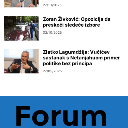
27/10/2025
Zoran Živković: Opozicija da
preskoči sledeće izbore
02/10/2025
Zlatko Lagumdžija: Vučićev
sastanak s Netanjahuom primer
politike bez principa
27/09/2025