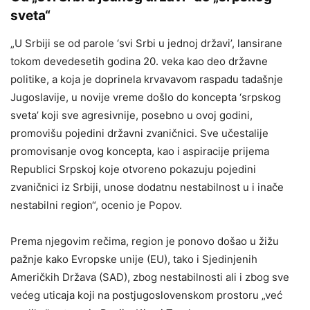
sveta“
„U Srbiji se od parole ‘svi Srbi u jednoj državi’, lansirane
tokom devedesetih godina 20. veka kao deo državne
politike, a koja je doprinela krvavavom raspadu tadašnje
Jugoslavije, u novije vreme došlo do koncepta ‘srpskog
sveta’ koji sve agresivnije, posebno u ovoj godini,
promovišu pojedini državni zvaničnici. Sve učestalije
promovisanje ovog koncepta, kao i aspiracije prijema
Republici Srpskoj koje otvoreno pokazuju pojedini
zvaničnici iz Srbiji, unose dodatnu nestabilnost u i inače
nestabilni region“, ocenio je Popov.
Prema njegovim rečima, region je ponovo došao u žižu
pažnje kako Evropske unije (EU), tako i Sjedinjenih
Američkih Država (SAD), zbog nestabilnosti ali i zbog sve
većeg uticaja koji na postjugoslovenskom prostoru „već