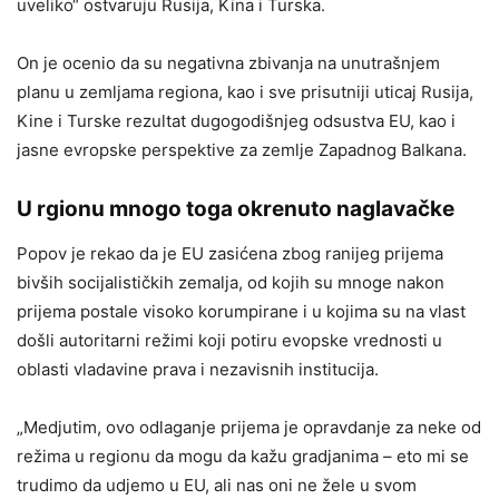
uveliko“ ostvaruju Rusija, Kina i Turska.
On je ocenio da su negativna zbivanja na unutrašnjem
planu u zemljama regiona, kao i sve prisutniji uticaj Rusija,
Kine i Turske rezultat dugogodišnjeg odsustva EU, kao i
jasne evropske perspektive za zemlje Zapadnog Balkana.
U rgionu mnogo toga okrenuto naglavačke
Popov je rekao da je EU zasićena zbog ranijeg prijema
bivših socijalističkih zemalja, od kojih su mnoge nakon
prijema postale visoko korumpirane i u kojima su na vlast
došli autoritarni režimi koji potiru evopske vrednosti u
oblasti vladavine prava i nezavisnih institucija.
„Medjutim, ovo odlaganje prijema je opravdanje za neke od
režima u regionu da mogu da kažu gradjanima – eto mi se
trudimo da udjemo u EU, ali nas oni ne žele u svom