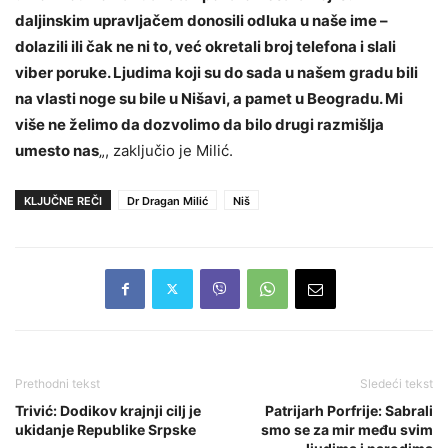
daljinskim upravljačem donosili odluka u naše ime –
dolazili ili čak ne ni to, već okretali broj telefona i slali
viber poruke. Ljudima koji su do sada u našem gradu bili
na vlasti noge su bile u Nišavi, a pamet u Beogradu. Mi
više ne želimo da dozvolimo da bilo drugi razmišlja
umesto nas
„, zaključio je Milić.
KLJUČNE REČI
Dr Dragan Milić
Niš
Prethodni tekst
Sledeći tekst
Trivić: Dodikov krajnji cilj je
Patrijarh Porfrije: Sabrali
ukidanje Republike Srpske
smo se za mir među svim