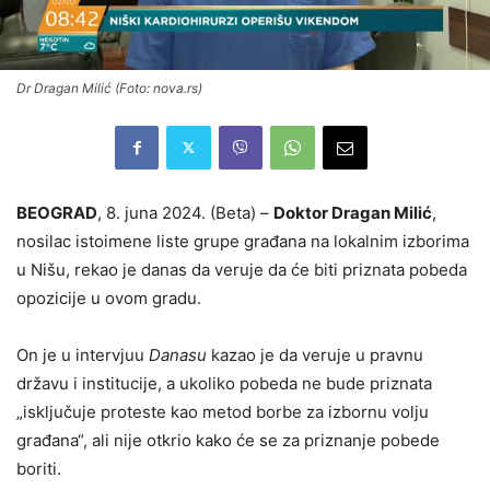
Dr Dragan Milić (Foto: nova.rs)
BEOGRAD
, 8. juna 2024. (Beta) –
Doktor Dragan Milić
,
nosilac istoimene liste grupe građana na lokalnim izborima
u Nišu, rekao je danas da veruje da će biti priznata pobeda
opozicije u ovom gradu.
On je u intervjuu
Danasu
kazao je da veruje u pravnu
državu i institucije, a ukoliko pobeda ne bude priznata
„isključuje proteste kao metod borbe za izbornu volju
građana“, ali nije otkrio kako će se za priznanje pobede
boriti.