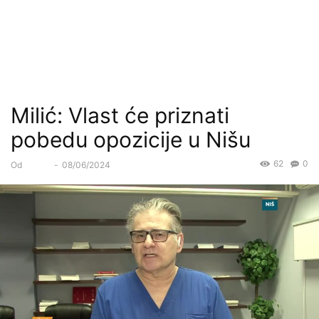
Milić: Vlast će priznati
pobedu opozicije u Nišu
62
0
Od
Forum
-
08/06/2024