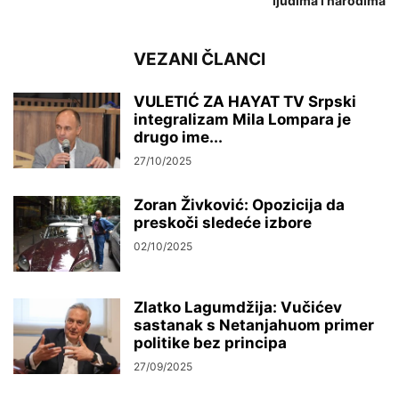
ljudima i narodima
VEZANI ČLANCI
VULETIĆ ZA HAYAT TV Srpski
integralizam Mila Lompara je
drugo ime...
27/10/2025
Zoran Živković: Opozicija da
preskoči sledeće izbore
02/10/2025
Zlatko Lagumdžija: Vučićev
sastanak s Netanjahuom primer
politike bez principa
27/09/2025