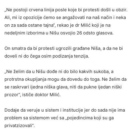
„Ne postoji crvena linija posle koje bi protesti došli u obzir.
Ali, mi iz opozicije ćemo se angažovati na naš način i neka
on za sada ostane tajna“, rekao je dr Milić koji je na
nedeljnim izborima u Nišu osvojio 26 odsto glasova.
On smatra da bi protesti ugrozili građane Niša, a da ne bi
doveli ni do čega osim podizanja tenzija.
„Ne želim da u Nišu dođe ni do bilo kakvih sukoba, a
protrstna okupljanja mogu da dovedu do toga. Ne želim da
se raskrvari ijedna niška glava, niti da pukne ijedan niški
prozor“, ističe doktor Milić.
Dodaje da veruje u sistem i institucije jer do sada nije ima
problem sa sistemom već sa „pojedincima koji su ga
privatzizovali“.