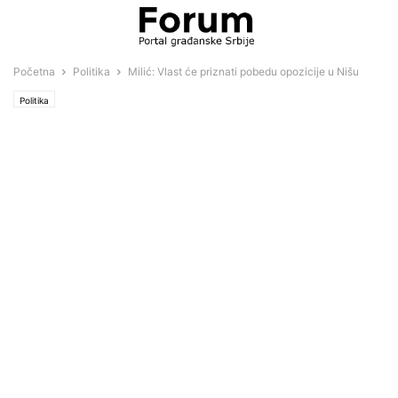
Početna
Politika
Milić: Vlast će priznati pobedu opozicije u Nišu
Politika