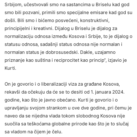
Srbijom, učestvovali smo na sastancima u Briselu kad god
smo bili pozvani, primili smo specijalne emisare kad god su
došli. Bili smo i bićemo posvećeni, konstruktivni,
principijelni i kreativni. Dijalog u Briselu je dijalog za
normalizaciju odnosa između Kosova i Srbije, to je dijalog o
statusu odnosa, sadašnji status odnosa nije normalan i
normalan status je dobrosusedski. Dakle, uzajamno
priznanje kao suština i reciprocitet kao princip“, izjavio je
Kurti.
On je govorio i o liberalizaciji viza za građane Kosova,
rekavši da očekuju da će se to desiti od 1. januara 2024.
godine, kao što je javno obećano. Kurti je govorio i o
upravljanju svojom strankom u ove dve godine, pri čemu je
naveo da se nijedna vlada tokom slobodnog Kosova nije
suočila sa teškoćama globalne prirode kao što je to slučaj
sa vladom na čijem je čelu.