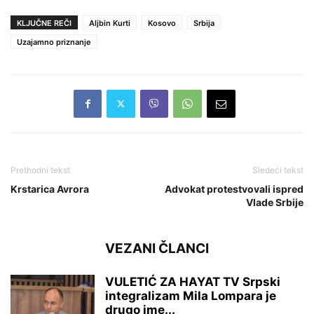
KLJUČNE REČI
Aljbin Kurti
Kosovo
Srbija
Uzajamno priznanje
Prethodni tekst
Sledeći tekst
Krstarica Avrora
Advokat protestvovali ispred
Vlade Srbije
VEZANI ČLANCI
VULETIĆ ZA HAYAT TV Srpski
integralizam Mila Lompara je
drugo ime...