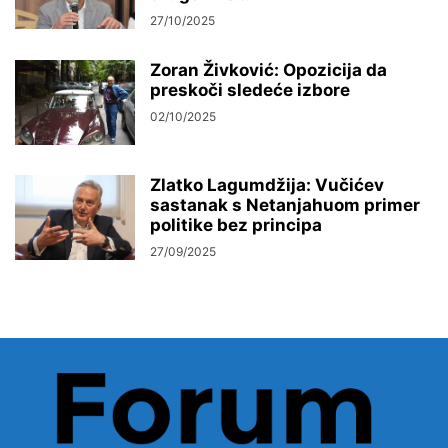
27/10/2025
Zoran Živković: Opozicija da
preskoči sledeće izbore
02/10/2025
Zlatko Lagumdžija: Vučićev
sastanak s Netanjahuom primer
politike bez principa
27/09/2025