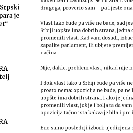
kakvu želi i zaslužuje. Ne i u Srbiji: v
Srpski
drugoga, proverio sam – pa i jeste ona
ara je
Vlast tako bude pa više ne bude, sad jest
et“
Srbiji uopšte ima dobrih strana, jedna o
promenili vlast. Kad vam dosadi, izbaci
zapalite parlament, ili ubijete premijer
načina.
Nije, dakle, problem vlast, nikad nije n
ARA
telj
I dok vlast tako u Srbiji bude pa više n
prosto nema: opozicija ne bude, pa ne bu
uopšte ima dobrih strana, i ako je jedn
promenili vlast, još je i bolja ta da vam
opozicija tačno ista kakva je bila i pre 
ARA
Eno samo poslednji izbori: ujedinjena 