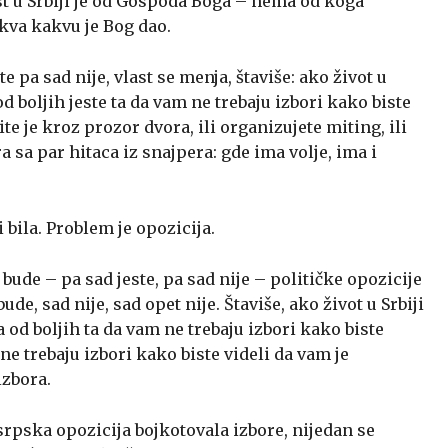
last u Srbiji je od Gospoda Boga – nema od koga
kva kakvu je Bog dao.
e pa sad nije, vlast se menja, štaviše: ako život u
d boljih jeste ta da vam ne trebaju izbori kako biste
te je kroz prozor dvora, ili organizujete miting, ili
a sa par hitaca iz snajpera: gde ima volje, ima i
i bila. Problem je opozicija.
e bude – pa sad jeste, pa sad nije – političke opozicije
de, sad nije, sad opet nije. Štaviše, ako život u Srbiji
a od boljih ta da vam ne trebaju izbori kako biste
 ne trebaju izbori kako biste videli da vam je
izbora.
srpska opozicija bojkotovala izbore, nijedan se