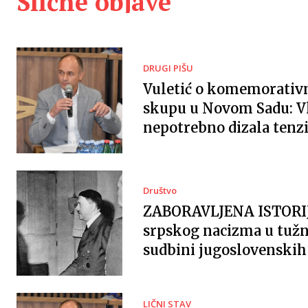
Slične objave
DRUGI PIŠU
Vuletić o komemorati
skupu u Novom Sadu: V
nepotrebno dizala tenzi
Društvo
ZABORAVLJENA ISTORI
srpskog nacizma u tužn
sudbini jugoslovenskih 
LIČNI STAV