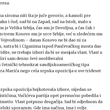
resa.
a siroma niti šta je juče govorio, a kamoli pre
ku i ćud, sad bi na Zapad, sad na Istok, malo u
 je Velika Srbija, čas mu je Dovoljna, a čas čak i
om trenu Kosovo mu je srce Srbije, već u sledećem mu
s Vojvodinom – danas Kosovo ne bi dao ni za
ju, sutra bi i Ciganima ispod Pančevačkog mosta dao
dite, ne trebaju izbori da bi se menjala vlast. Vlast u
 širi sam desno-levi neoliberalni
 četnički tehnokrat saudijskoameričkog tipa
ra Marića nego cela srpska opozicija u sve trideset
srpska opozicija bojkotovala izbore, nijedan se
istićima, Vučićeva partija opet premoćno pobedila i
primetio. Vlast potpuno drugačija. Sad bi odjednom da
elski sporazum. Gde ima načina, ima i volje.