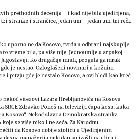
svih prethodnih decenija – i kad nije bila ujedinjena,
 tri stranke i strančice, jedan um – jedan um, tri reči.
ako uporno ne da Kosovo, tvrđa u odbrani najskuplje
za to vreme bila, pa više nije. Jednoumlje u srpskoj
Jugoslaviji. Ko drugačije misli, proguta ga mrak.
 gde je nestao. Ozloglašeni novinari u kožnim
e i pitaju gde je nestalo Kosovo, a ovi bledi kao kreč
o nekoć vitezovi Lazara Hrebljanovića na Kosovu
a SRCE Zdravko Ponoš na televiziji čupa kosu, kuka
tira Kosovo“. Nekoć slavna Demokratska stranka
 koje se više niko i ne seća. Za Narodnu
rečiti da Kosovo dobije stolicu u Ujedinjenim
la desna menažerija nekidan su izašli na ulicu i