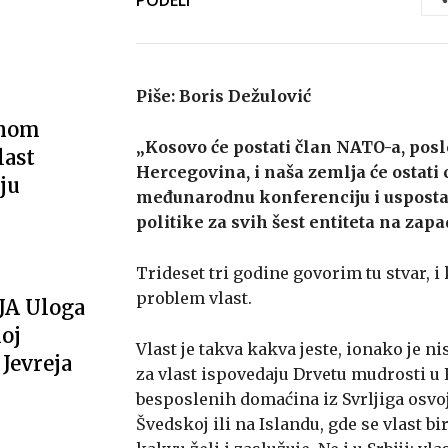
Piše: Boris Dežulović
vnom
„Kosovo će postati član NATO-a, posl
last
Hercegovina, i naša zemlja će ostati
ju
međunarodnu konferenciju i usposta
politike za svih šest entiteta na za
Trideset tri godine govorim tu stvar, i
problem vlast.
JA Uloga
oj
Vlast je takva kakva jeste, ionako je ni
Jevreja
za vlast ispovedaju Drvetu mudrosti u 
besposlenih domaćina iz Svrljiga osvoj
Švedskoj ili na Islandu, gde se vlast b