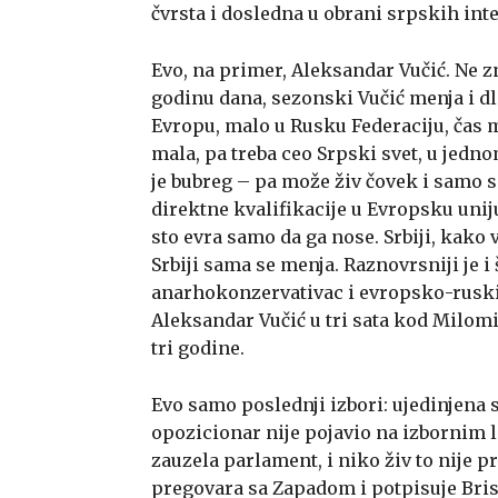
čvrsta i dosledna u obrani srpskih inte
Evo, na primer, Aleksandar Vučić. Ne zn
godinu dana, sezonski Vučić menja i dla
Evropu, malo u Rusku Federaciju, čas mu
mala, pa treba ceo Srpski svet, u jedn
je bubreg – pa može živ čovek i samo 
direktne kvalifikacije u Evropsku uni
sto evra samo da ga nose. Srbiji, kako vi
Srbiji sama se menja. Raznovrsniji je i
anarhokonzervativac i evropsko-ruski
Aleksandar Vučić u tri sata kod Milomi
tri godine.
Evo samo poslednji izbori: ujedinjena 
opozicionar nije pojavio na izbornim l
zauzela parlament, i niko živ to nije 
pregovara sa Zapadom i potpisuje Bris