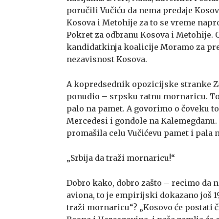
poručili Vučiću da nema predaje Kosov
Kosova i Metohije za to se vreme napr
Pokret za odbranu Kosova i Metohije. O
kandidatkinja koalicije Moramo za pred
nezavisnost Kosova.
A kopredsednik opozicijske stranke Za
ponudio – srpsku ratnu mornaricu. To, 
palo na pamet. A govorimo o čoveku tol
Mercedesi i gondole na Kalemegdanu. 
promašila celu Vučićevu pamet i pala n
„Srbija da traži mornaricu!“
Dobro kako, dobro zašto – recimo da n
aviona, to je empirijski dokazano još 1
traži mornaricu“? „Kosovo će postati 