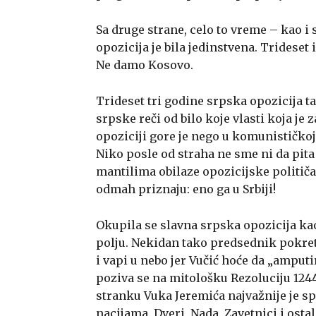
Sa druge strane, celo to vreme – kao i 
opozicija je bila jedinstvena. Trideset i
Ne damo Kosovo.
Trideset tri godine srpska opozicija t
srpske reči od bilo koje vlasti koja je 
opoziciji gore je nego u komunističkoj 
Niko posle od straha ne sme ni da pita
mantilima obilaze opozicijske političar
odmah priznaju: eno ga u Srbiji!
Okupila se slavna srpska opozicija ka
polju. Nekidan tako predsednik pokret
i vapi u nebo jer Vučić hoće da „ampu
poziva se na mitološku Rezoluciju 1244
stranku Vuka Jeremića najvažnije je sp
nacijama. Dveri, Nada, Zavetnici i osta