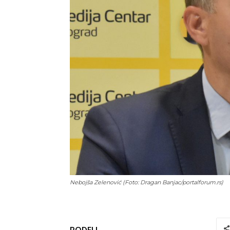
Nebojša Zelenović (Foto: Dragan Banjac/portalforum.rs)
PODELI