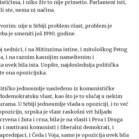
stićima, i niko živ to nije primetio. Parlament isti,
li ste, nema ni načina.
vorim: nije u Srbiji problem vlast, problem je
eba je smeniti još 1990. godine.
oj sednici, i na Mitinzima istine, i mitološkog Petog
ća, i na raznim kasnijim nameštenim i
 uvek bila ista. Uopšte, najdoslednija politička
ste ona opozicijska.
itičko jednoumlje nasleđeno iz komunističke
odemokratsku vlast, kao što je to slučaj u nekim
ma. U Srbiji jednoumlje vlada u opoziciji, i to već
poziciju, srpska je vlast raskošni vrt hiljadu
crvena i žuta i crna, bila je na vlasti i Prva i Druga
su i mutirani komunisti i liberalni demokrati, i
aprednjaci, i Čeda i Voja, samo je opozicija uvek bila