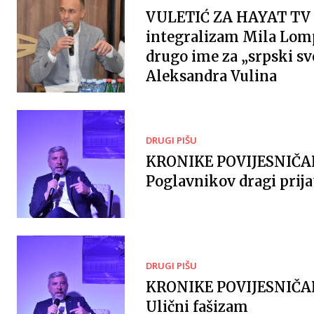
VULETIĆ ZA HAYAT TV 
integralizam Mila Lomp
drugo ime za „srpski sv
Aleksandra Vulina
DRUGI PIŠU
KRONIKE POVIJESNIČ
Poglavnikov dragi prija
DRUGI PIŠU
KRONIKE POVIJESNIČ
Ulični fašizam