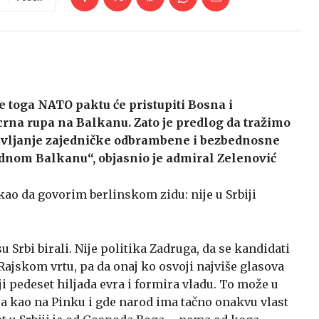
e toga NATO paktu će pristupiti Bosna i
 crna rupa na Balkanu. Zato je predlog da tražimo
vljanje zajedničke odbrambene i bezbednosne
padnom Balkanu“, objasnio je admiral Zelenović
 kao da govorim berlinskom zidu: nije u Srbiji
su Srbi birali. Nije politika Zadruga, da se kandidati
Rajskom vrtu, pa da onaj ko osvoji najviše glasova
i pedeset hiljada evra i formira vladu. To može u
ira kao na Pinku i gde narod ima tačno onakvu vlast