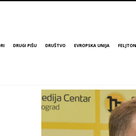
RI
DRUGI PIŠU
DRUŠTVO
EVROPSKA UNIJA
FELJTO