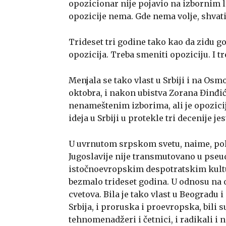
opozicionar nije pojavio na izbornim li
opozicije nema. Gde nema volje, shvati
Trideset tri godine tako kao da zidu go
opozicija. Treba smeniti opoziciju. I tr
Menjala se tako vlast u Srbiji i na Osm
oktobra, i nakon ubistva Zorana Đinđi
nenameštenim izborima, ali je opozicija
ideja u Srbiji u protekle tri decenije je
U uvrnutom srpskom svetu, naime, pol
Jugoslavije nije transmutovano u pseud
istočnoevropskim despotratskim kultura
bezmalo trideset godina. U odnosu na o
cvetova. Bila je tako vlast u Beogradu i 
Srbija, i proruska i proevropska, bili 
tehnomenadžeri i četnici, i radikali i n