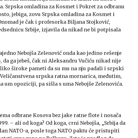
a. Srpska omladina za Kosmet i Pokret za odbranu
osto, jebiga, zovu Srpska omladina za Kosmet i
nomad je čak i profesorka Biljana Stojković,
sednicu Srbije, izjavila da nikad ne bi potpisala
jedno Nebojša Zelenović onda kao jedino rešenje
da ga jebeš, čak ni Aleksandru Vučiću nikad nije
iko široke pameti da su mu na nju padali i srpski
Veličanstvena srpska ratna mornarica, međutim,
a um opoziciji, pa sišla s uma Nebojše Zelenovića.
ema odbrane Kosova bez jake ratne flote i nosača
999. – ali od koga? Od koga, crni Nebojša, „Srbija da
član NATO-a, posle toga NATO paktu će pristupiti