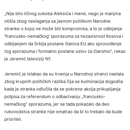
„Nije bilo ličnog sukoba Aleksića i mene, nego je manjina
otišla zbog neslaganja sa jasnom politikom Narodne
stranke o kojoj ne može biti kompromisa, a to je odbijanje
‘francusko-nemačkog’ sporazuma za nezavisnost Kosova i
odbijanjem da Srbija postane članica EU ako sprovođenje
tog sporazuma i formalno postane uslov za članstvo“, rekao
je Jeremić televiziji N1.
Jeremić je istakao da su trvenja u Narodnoj stranci nastala
zbog krupnih političkih razlika čija se kulminacija dogodila
kada je stranka odlučila da se pokrene akcija prikupljanja
potpisa za referendum o odbacivanju „francusko-
nemačkog“ sporazuma, jer se tada pokazalo da deo
rukovodstva stranke nije smatrao da bi to trebalo da bude
prioritet.