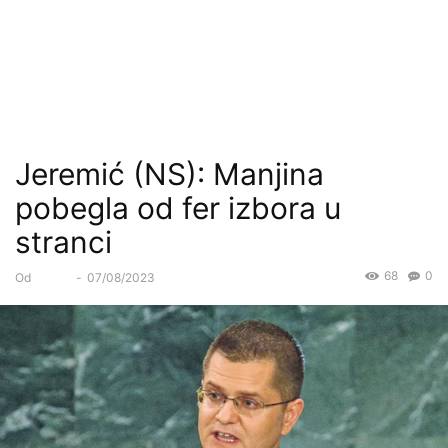
Jeremić (NS): Manjina
pobegla od fer izbora u
stranci
68
0
Od
Forum
-
07/08/2023