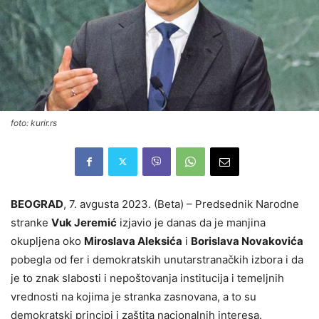
foto: kurir.rs
BEOGRAD
, 7. avgusta 2023. (Beta) – Predsednik Narodne
stranke
Vuk Jeremić
izjavio je danas da je manjina
okupljena oko
Miroslava Aleksića
i
Borislava Novakovića
pobegla od fer i demokratskih unutarstranačkih izbora i da
je to znak slabosti i nepoštovanja institucija i temeljnih
vrednosti na kojima je stranka zasnovana, a to su
demokratski principi i zaštita nacionalnih interesa.