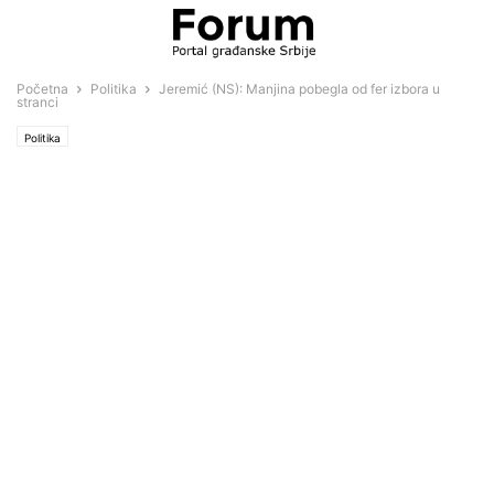
Početna
Politika
Jeremić (NS): Manjina pobegla od fer izbora u
stranci
Politika