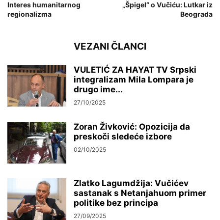
Interes humanitarnog
„Špigel“ o Vučiću: Lutkar iz
regionalizma
Beograda
VEZANI ČLANCI
VULETIĆ ZA HAYAT TV Srpski
integralizam Mila Lompara je
drugo ime...
27/10/2025
Zoran Živković: Opozicija da
preskoči sledeće izbore
02/10/2025
Zlatko Lagumdžija: Vučićev
sastanak s Netanjahuom primer
politike bez principa
27/09/2025