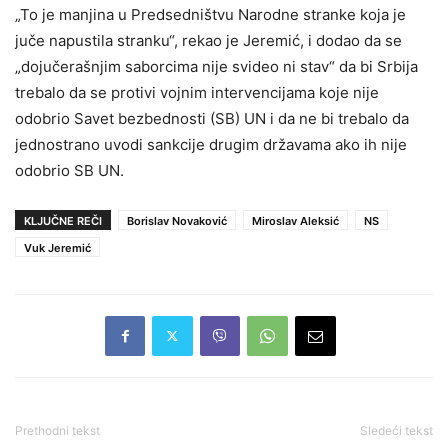
„To je manjina u Predsedništvu Narodne stranke koja je
juče napustila stranku“, rekao je Jeremić, i dodao da se
„dojučerašnjim saborcima nije svideo ni stav“ da bi Srbija
trebalo da se protivi vojnim intervencijama koje nije
odobrio Savet bezbednosti (SB) UN i da ne bi trebalo da
jednostrano uvodi sankcije drugim državama ako ih nije
odobrio SB UN.
KLJUČNE REČI
Borislav Novaković
Miroslav Aleksić
NS
Vuk Jeremić
Prethodni tekst
Sledeći tekst