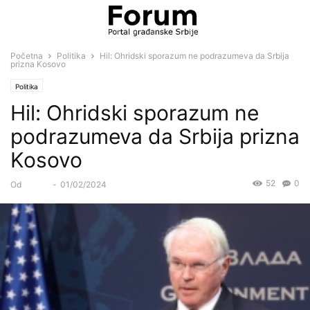
Početna
Politika
Hil: Ohridski sporazum ne podrazumeva da Srbija
prizna Kosovo
Politika
Hil: Ohridski sporazum ne
podrazumeva da Srbija prizna
Kosovo
52
0
Od
Forum
-
01/02/2024