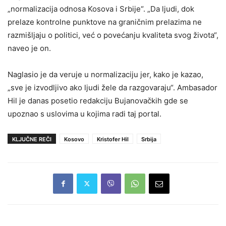
„normalizacija odnosa Kosova i Srbije“. „Da ljudi, dok
prelaze kontrolne punktove na graničnim prelazima ne
razmišljaju o politici, već o povećanju kvaliteta svog života“,
naveo je on.
Naglasio je da veruje u normalizaciju jer, kako je kazao,
„sve je izvodljivo ako ljudi žele da razgovaraju“. Ambasador
Hil je danas posetio redakciju Bujanovačkih gde se
upoznao s uslovima u kojima radi taj portal.
KLJUČNE REČI
Kosovo
Kristofer Hil
Srbija