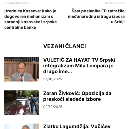
Prethodni tekst
Sledeći tekst
Urednica Kosseva: Kako je
Šest poslanika EP zatražilo
dogovoren mehanizam o
međunarodnu istragu izbora
saradnji kosovske i srpske
u Srbiji
centralne banke
VEZANI ČLANCI
VULETIĆ ZA HAYAT TV Srpski
integralizam Mila Lompara je
drugo ime...
27/10/2025
Zoran Živković: Opozicija da
preskoči sledeće izbore
02/10/2025
Zlatko Lagumdžija: Vučićev