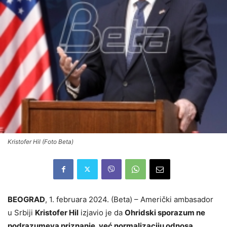
Kristofer Hil (Foto Beta)
BEOGRAD
, 1. februara 2024. (Beta) – Američki ambasador
u Srbiji
Kristofer Hil
izjavio je da
Ohridski sporazum ne
podrazumeva priznanje, već normalizaciju odnosa