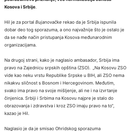
Kosova i Srbije
.
Hil je za portal
Bujanovačke
rekao da je Srbija ispunila
dobar deo tog sporazuma, a ono najvažnije što je ostalo je
da se nađe način pristupanja Kosova međunarodnim
organizacijama.
Na drugoj strani, kako je naglasio ambasador, Srbija ima
pravo na Zajednicu srpskih opština (ZSO). „Na Kosovu ZSO
vide kao neku vrstu Republike Srpske u BIH, ali ZSO nema
nikakvu sličnost s Bosnom i Hercegovinom. Međutim,
svako ima pravo na svoje mišljenje, ali ne i na izvrtanje
činjenica. Srbiji i Srbima na Kosovu najpre je stalo do
obrazovanja i zdravstva i kroz ZSO imaju pravo na to“,
kazao je Hil.
Naglasio je da je smisao Ohridskog sporazuma