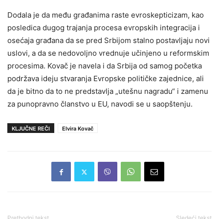
Dodala je da među građanima raste evroskepticizam, kao
posledica dugog trajanja procesa evropskih integracija i
osećaja građana da se pred Srbijom stalno postavljaju novi
uslovi, a da se nedovoljno vrednuje učinjeno u reformskim
procesima. Kovač je navela i da Srbija od samog početka
podržava ideju stvaranja Evropske političke zajednice, ali
da je bitno da to ne predstavlja „utešnu nagradu“ i zamenu
za punopravno članstvo u EU, navodi se u saopštenju.
KLJUČNE REČI
Elvira Kovač
Prethodni tekst
Sledeći tekst