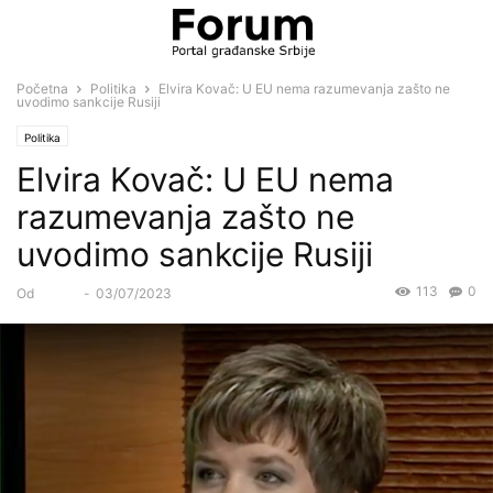
Početna
Politika
Elvira Kovač: U EU nema razumevanja zašto ne
uvodimo sankcije Rusiji
Politika
Elvira Kovač: U EU nema
razumevanja zašto ne
uvodimo sankcije Rusiji
113
0
Od
Forum
-
03/07/2023