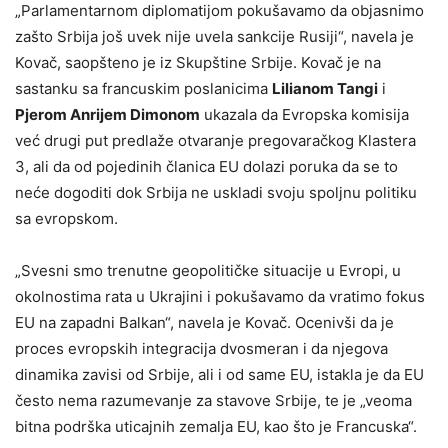
„Parlamentarnom diplomatijom pokušavamo da objasnimo
zašto Srbija još uvek nije uvela sankcije Rusiji“, navela je
Kovač, saopšteno je iz Skupštine Srbije. Kovač je na
sastanku sa francuskim poslanicima
Lilianom Tangi
i
Pjerom Anrijem Dimonom
ukazala da Evropska komisija
već drugi put predlaže otvaranje pregovaračkog Klastera
3, ali da od pojedinih članica EU dolazi poruka da se to
neće dogoditi dok Srbija ne uskladi svoju spoljnu politiku
sa evropskom.
„Svesni smo trenutne geopolitičke situacije u Evropi, u
okolnostima rata u Ukrajini i pokušavamo da vratimo fokus
EU na zapadni Balkan“, navela je Kovač. Ocenivši da je
proces evropskih integracija dvosmeran i da njegova
dinamika zavisi od Srbije, ali i od same EU, istakla je da EU
često nema razumevanje za stavove Srbije, te je „veoma
bitna podrška uticajnih zemalja EU, kao što je Francuska“.