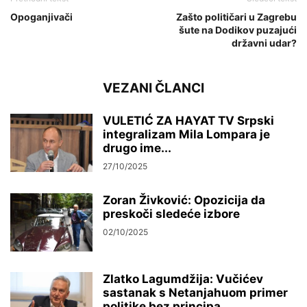
Opoganjivači
Zašto političari u Zagrebu
šute na Dodikov puzajući
državni udar?
VEZANI ČLANCI
VULETIĆ ZA HAYAT TV Srpski
integralizam Mila Lompara je
drugo ime...
27/10/2025
Zoran Živković: Opozicija da
preskoči sledeće izbore
02/10/2025
Zlatko Lagumdžija: Vučićev
sastanak s Netanjahuom primer
politike bez principa