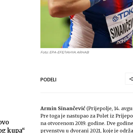
Foto: EPA-EFE/YAHYA ARHAB
PODELI
Armin Sinančević
(Prijepolje, 14. avg
Pre toga je nastupao za Polet iz Prijep
ovo
na otvorenom 2019. godine. Dve godin
og kupa“
prvenstvu u dvorani 2021, koje je odr