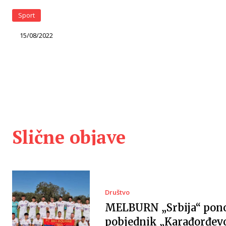
Sport
15/08/2022
Slične objave
Društvo
MELBURN „Srbija“ pon
pobjednik „Karađorđev