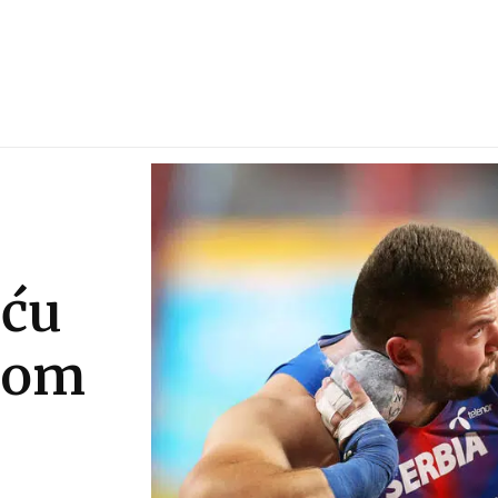
iću
kom