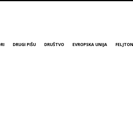
RI
DRUGI PIŠU
DRUŠTVO
EVROPSKA UNIJA
FELJTO