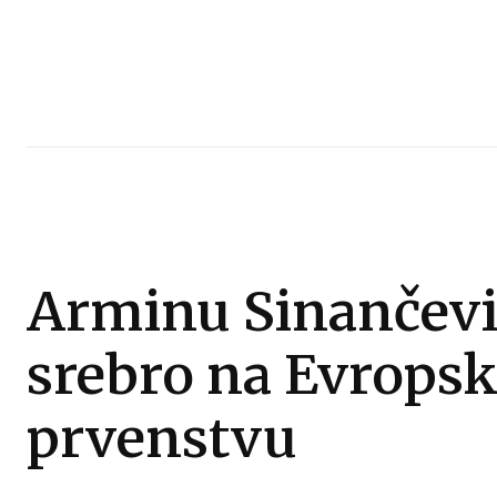
Arminu Sinančev
srebro na Evrops
prvenstvu