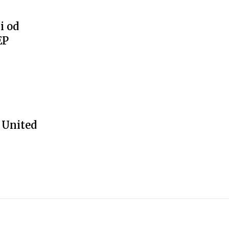
i od
EP
 United