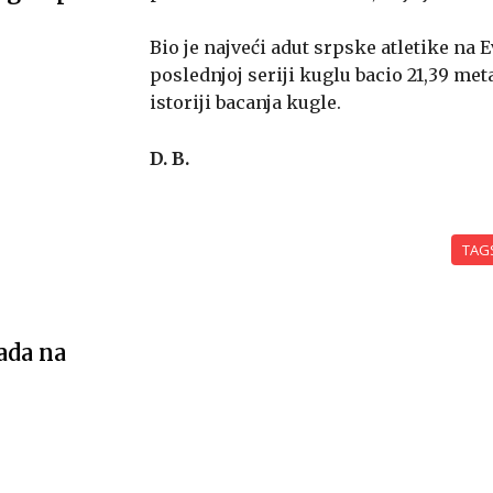
Bio je najveći adut srpske atletike n
poslednjoj seriji kuglu bacio 21,39 met
istoriji bacanja kugle.
D. B.
TAG
ada na