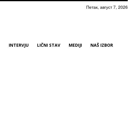
Петак, август 7, 2026
N
INTERVJU
LIČNI STAV
MEDIJI
NAŠ IZBOR