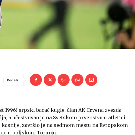
Podeli
ust 1996) srpski bacač kugle, član AK Crvena zvezda.
olja, a učestvovao je na Svetskom prvenstvu u atletici
e kasnije, završio je na sedmom mestu na Evropskom
žano u poljskom Torunju.