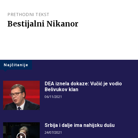
PRETHODNI TEKST
Bestijalni Nikanor
Najčitanije
DEA iznela dokaze: Vučić je vodio
Belivukov klan
06/11/2021
Srbija i dalje ima nahijsku dušu
24/07/2021