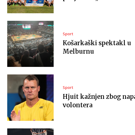
Sport
Košarkaški spektakl u
Melburnu
Sport
Hjuit kažnjen zbog nap
volontera