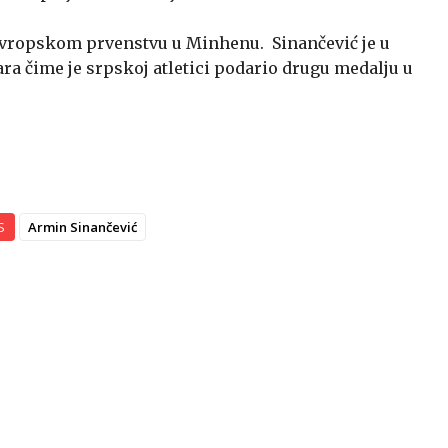
a Evropskom prvenstvu u Minhenu. Sinančević je u
ara čime je srpskoj atletici podario drugu medalju u
S
Armin Sinančević