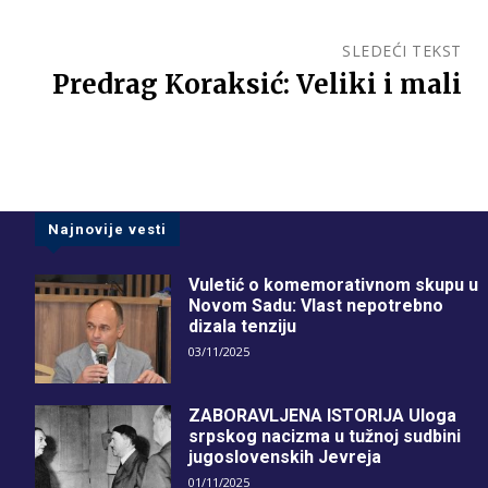
SLEDEĆI TEKST
Predrag Koraksić: Veliki i mali
Najnovije vesti
Vuletić o komemorativnom skupu u
Novom Sadu: Vlast nepotrebno
dizala tenziju
03/11/2025
ZABORAVLJENA ISTORIJA Uloga
srpskog nacizma u tužnoj sudbini
jugoslovenskih Jevreja
01/11/2025