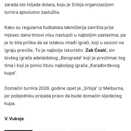
zarada sto hiljada dolara, koju je Srbija organizacijom
turnira apsolutno zaslužila.
Kako su regularna fudbalska takmičenja završila prije
mjesec dana timovi nisu nastupili u najboljim sastavima, pa
je to bila prilika da se istaknu mlađi igrači, koji u sezoni ne
igraju previše. To je najbolje iskoristio
Zak Ćosić
, sin
bivšeg igrača adelaidskog „Beograda“ koji je prvotimac tog
tima i koji je ponio titulu najboljeg igrača „Karađorđevog
kupa“.
Domaćin turnira 2026. godine opet je „Srbija“ iz Melburna,
jer pobjedniku pripada pravo da bude domaćin sljedećeg
kupa.
V. Vukoje