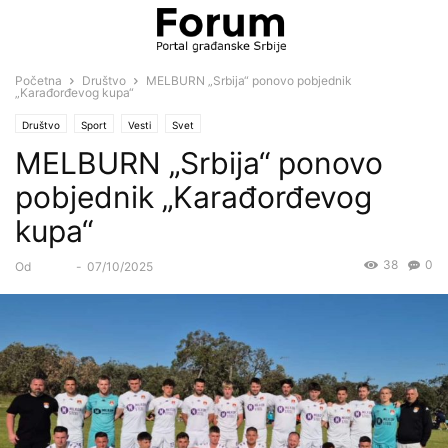
Početna
Društvo
MELBURN „Srbija“ ponovo pobjednik
„Karađorđevog kupa“
Društvo
Sport
Vesti
Svet
MELBURN „Srbija“ ponovo
pobjednik „Karađorđevog
kupa“
38
0
Od
Forum
-
07/10/2025