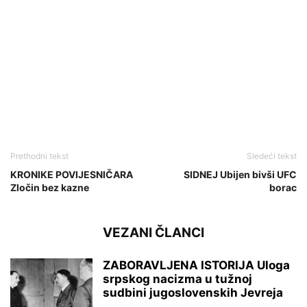
Prethodni tekst
Sledeći tekst
KRONIKE POVIJESNIČARA
SIDNEJ Ubijen bivši UFC
Zločin bez kazne
borac
VEZANI ČLANCI
ZABORAVLJENA ISTORIJA Uloga
srpskog nacizma u tužnoj
sudbini jugoslovenskih Jevreja