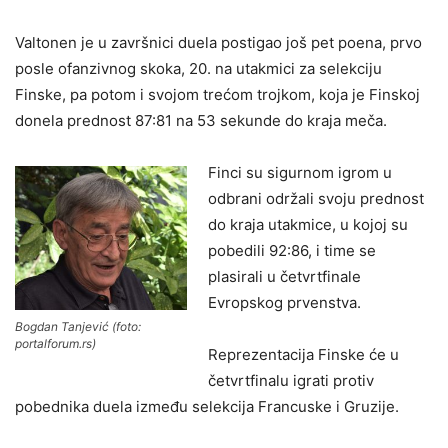
Valtonen je u završnici duela postigao još pet poena, prvo
posle ofanzivnog skoka, 20. na utakmici za selekciju
Finske, pa potom i svojom trećom trojkom, koja je Finskoj
donela prednost 87:81 na 53 sekunde do kraja meča.
Finci su sigurnom igrom u
odbrani održali svoju prednost
do kraja utakmice, u kojoj su
pobedili 92:86, i time se
plasirali u četvrtfinale
Evropskog prvenstva.
Bogdan Tanjević (foto:
portalforum.rs)
Reprezentacija Finske će u
četvrtfinalu igrati protiv
pobednika duela između selekcija Francuske i Gruzije.