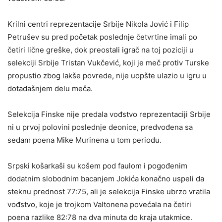
Krilni centri reprezentacije Srbije Nikola Jović i Filip
Petrušev su pred početak poslednje četvrtine imali po
četiri lične greške, dok preostali igrač na toj poziciji u
selekciji Srbije Tristan Vukčević, koji je meč protiv Turske
propustio zbog lakše povrede, nije uopšte ulazio u igru u
dotadašnjem delu meča.
Selekcija Finske nije predala vođstvo reprezentaciji Srbije
ni u prvoj polovini poslednje deonice, predvođena sa
sedam poena Mike Murinena u tom periodu.
Srpski košarkaši su košem pod faulom i pogođenim
dodatnim slobodnim bacanjem Jokića konačno uspeli da
steknu prednost 77:75, ali je selekcija Finske ubrzo vratila
vođstvo, koje je trojkom Valtonena povećala na četiri
poena razlike 82:78 na dva minuta do kraja utakmice.