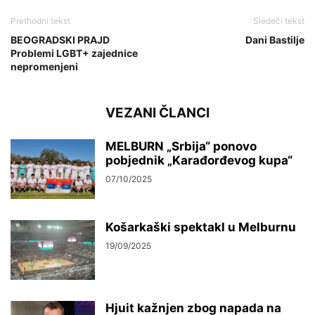
Prethodni tekst
Sledeći tekst
BEOGRADSKI PRAJD
Dani Bastilje
Problemi LGBT+ zajednice
nepromenjeni
VEZANI ČLANCI
MELBURN „Srbija“ ponovo
pobjednik „Karađorđevog kupa“
07/10/2025
Košarkaški spektakl u Melburnu
19/09/2025
Hjuit kažnjen zbog napada na