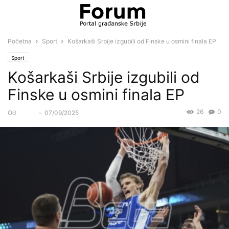
Početna
Sport
Košarkaši Srbije izgubili od Finske u osmini finala EP
Sport
Košarkaši Srbije izgubili od
Finske u osmini finala EP
26
0
Od
Forum
-
07/09/2025