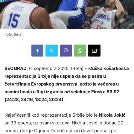
Foto: Beta
BEOGRAD
, 6. septembra 2025. (Beta) – M
uška košarkaška
reprezentacija Srbije nije uspela da se plasira u
četvrtfinale Evropskog prvenstva, pošto je večeras u
osmini finala u Rigi izgubila od selekcije Finske 86:92
(24:28, 24:16, 18:24, 20:24).
Najefikasniji kod reprezentacije Srbije bio je
Nikola Jokić
sa 33 poena, uz osam skokova. Nikola Jović je dodao 20
poena, dok je Ognjen Dobrić upisao devet poena i pet