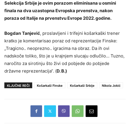
Selekcija Srbije je ovim porazom eliminisana u osmini
finala na dva uzastopna Evropska prvenstva, nakon
poraza od Italije na prvenstvu Evrope 2022. godine.
Bogdan
Tanjević
, proslavljeni i trifejni košarkaški trener
kratko je komentarisao poraz od reprezentacije Finske:
„Tragicno.. neoprezno.. igracima na obraz. Da ih ovi
nadskoče toliko, što je u krajnjem slucaju odlučilo… Tuzno,
naročito za sirotinju što živi od pobjede do pobjede
državne reprezentacija“. (
D. B.)
KLJUČNE REČI
Košarkaši Finske
Košarkaši Srbije
Nikola Jokić