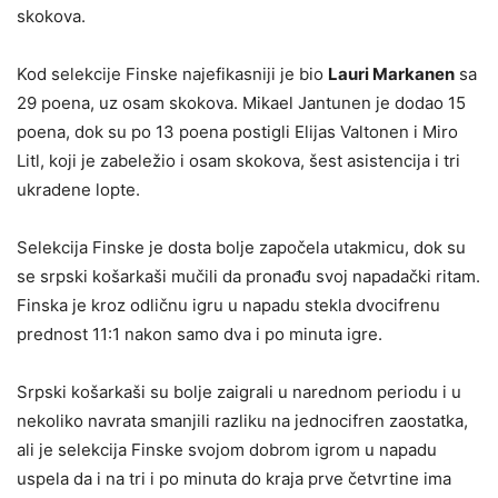
skokova.
Kod selekcije Finske najefikasniji je bio
Lauri Markanen
sa
29 poena, uz osam skokova. Mikael Jantunen je dodao 15
poena, dok su po 13 poena postigli Elijas Valtonen i Miro
Litl, koji je zabeležio i osam skokova, šest asistencija i tri
ukradene lopte.
Selekcija Finske je dosta bolje započela utakmicu, dok su
se srpski košarkaši mučili da pronađu svoj napadački ritam.
Finska je kroz odličnu igru u napadu stekla dvocifrenu
prednost 11:1 nakon samo dva i po minuta igre.
Srpski košarkaši su bolje zaigrali u narednom periodu i u
nekoliko navrata smanjili razliku na jednocifren zaostatka,
ali je selekcija Finske svojom dobrom igrom u napadu
uspela da i na tri i po minuta do kraja prve četvrtine ima