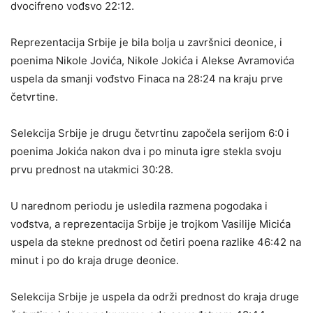
dvocifreno vođsvo 22:12.
Reprezentacija Srbije je bila bolja u završnici deonice, i
poenima Nikole Jovića, Nikole Jokića i Alekse Avramovića
uspela da smanji vođstvo Finaca na 28:24 na kraju prve
četvrtine.
Selekcija Srbije je drugu četvrtinu započela serijom 6:0 i
poenima Jokića nakon dva i po minuta igre stekla svoju
prvu prednost na utakmici 30:28.
U narednom periodu je usledila razmena pogodaka i
vođstva, a reprezentacija Srbije je trojkom Vasilije Micića
uspela da stekne prednost od četiri poena razlike 46:42 na
minut i po do kraja druge deonice.
Selekcija Srbije je uspela da održi prednost do kraja druge