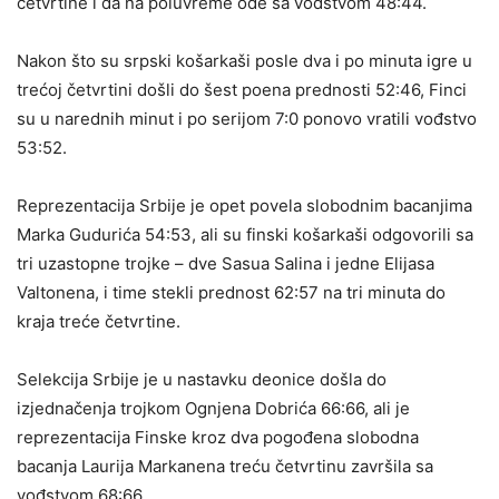
četvrtine i da na poluvreme ode sa vođstvom 48:44.
Nakon što su srpski košarkaši posle dva i po minuta igre u
trećoj četvrtini došli do šest poena prednosti 52:46, Finci
su u narednih minut i po serijom 7:0 ponovo vratili vođstvo
53:52.
Reprezentacija Srbije je opet povela slobodnim bacanjima
Marka Gudurića 54:53, ali su finski košarkaši odgovorili sa
tri uzastopne trojke – dve Sasua Salina i jedne Elijasa
Valtonena, i time stekli prednost 62:57 na tri minuta do
kraja treće četvrtine.
Selekcija Srbije je u nastavku deonice došla do
izjednačenja trojkom Ognjena Dobrića 66:66, ali je
reprezentacija Finske kroz dva pogođena slobodna
bacanja Laurija Markanena treću četvrtinu završila sa
vođstvom 68:66.