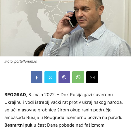
.Foto: portalforum.rs
BEOGRAD
, 8. maja 2022. – Dok Rusija gazi suverenu
Ukrajinu i vodi istrebljivački rat protiv ukrajinskog naroda,
sejući masovne grobnice širom okupiranih područja,
ambasada Rusije u Beogradu licemerno poziva na paradu
Besmrtni puk
u čast Dana pobede nad fašizmom.