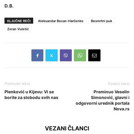
D. B.
KLJUČNE REČI
Aleksandar Bocan-Harčenko
Besmrtni puk
Zoran Vuletić
Prethodni tekst
Sledeći tekst
Plenković u Kijevu: Vi se
Preminuo Veselin
borite za slobodu svih nas
Simonović, glavni i
odgovorni urednik portala
Nova.rs
VEZANI ČLANCI