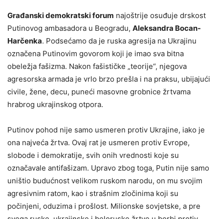
Građanski demokratski forum
najoštrije osuđuje drskost
Putinovog ambasadora u Beogradu,
Aleksandra Bocan-
Harčenka
. Podsećamo da je ruska agresija na Ukrajinu
označena Putinovim govorom koji je imao sva bitna
obeležja fašizma. Nakon fašističke „teorije“, njegova
agresorska armada je vrlo brzo prešla i na praksu, ubijajući
civile, žene, decu, puneći masovne grobnice žrtvama
hrabrog ukrajinskog otpora.
Putinov pohod nije samo usmeren protiv Ukrajine, iako je
ona najveća žrtva. Ovaj rat je usmeren protiv Evrope,
slobode i demokratije, svih onih vrednosti koje su
označavale antifašizam. Upravo zbog toga, Putin nije samo
uništio budućnost velikom ruskom narodu, on mu svojim
agresivnim ratom, kao i strašnim zločinima koji su
počinjeni, oduzima i prošlost. Milionske sovjetske, a pre
svega ruske, ukrajinske i beloruske žrtve u borbi protiv