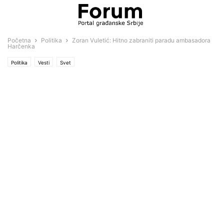
Početna
Politika
Zoran Vuletić: Hitno zabraniti paradu ambasadora
Harčenka
Politika
Vesti
Svet