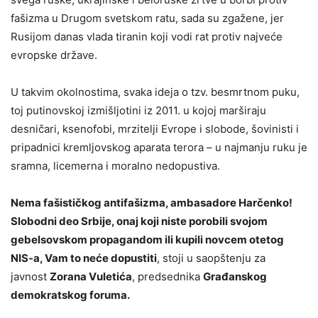
fašizma u Drugom svetskom ratu, sada su zgažene, jer
Rusijom danas vlada tiranin koji vodi rat protiv najveće
evropske države.
U takvim okolnostima, svaka ideja o tzv. besmrtnom puku,
toj putinovskoj izmišljotini iz 2011. u kojoj marširaju
desničari, ksenofobi, mrzitelji Evrope i slobode, šovinisti i
pripadnici kremljovskog aparata terora – u najmanju ruku je
sramna, licemerna i moralno nedopustiva.
Nema fašističkog antifašizma, ambasadore Harčenko!
Slobodni deo Srbije, onaj koji niste porobili svojom
gebelsovskom propagandom ili kupili novcem otetog
NIS-a, Vam to neće dopustiti
, stoji u saopštenju za
javnost
Zorana Vuletića
, predsednika
Građanskog
demokratskog foruma.