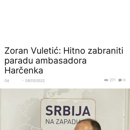
Zoran Vuletić: Hitno zabraniti
paradu ambasadora
Harčenka
271
0
Od
Forum
-
08/05/2022