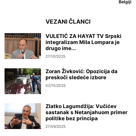
Belgiji
VEZANI ČLANCI
VULETIĆ ZA HAYAT TV Srpski
integralizam Mila Lompara je
drugo ime...
27/10/2025
Zoran Živković: Opozicija da
preskoči sledeće izbore
02/10/2025
Zlatko Lagumdžija: Vučićev
sastanak s Netanjahuom primer
politike bez principa
27/09/2025