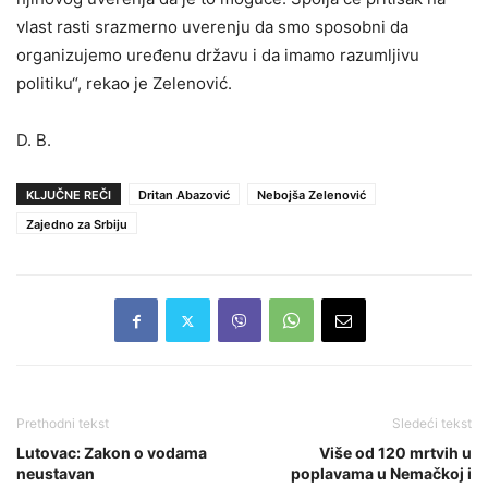
vlast rasti srazmerno uverenju da smo sposobni da
organizujemo uređenu državu i da imamo razumljivu
politiku“, rekao je Zelenović.
D. B.
KLJUČNE REČI
Dritan Abazović
Nebojša Zelenović
Zajedno za Srbiju
Prethodni tekst
Sledeći tekst
Lutovac: Zakon o vodama
Više od 120 mrtvih u
neustavan
poplavama u Nemačkoj i