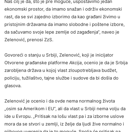
Naš cilj je da, što je pre moguće, uspostavimo jedan
ekonomski prostor, da imamo snažan i održiv ekonomski
rast, da se svi zajedno izborimo da kao građani živimo u
pristojnim državama da imamo slobodne i poštene izbore,
da sačuvamo svoje lepe zemlje od zagađenja“, naveo je
Zelenović, prenosi ZzS.
Govoreći o stanju u Srbiji, Zelenović, koji je inicijator
Otvorene građanske platforme
Akcija
, ocenio je da je Srbija
zarobljena država u kojoj vlast zloupotrebljava budžet,
policiju, tužilaštvo, tajne službe i sudove da bi došla do
glasova.
Zelenović je ocenio i da ovde nema normalnog života
„osim sa Amerikom i EU“, ali da vlast u Srbiji nema volju da
ide u Evropu. „Pritisak na lošu vlast pa i za izborne uslove
mora da se stvori u zemlji, iz želje da ljudi žive normalno i
njihovog uverenja da je to moguće. Spolja će pritisak na