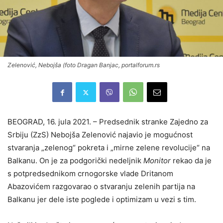
Zelenović, Nebojša (foto Dragan Banjac, portalforum.rs
BEOGRAD, 16. jula 2021. – Predsednik stranke Zajedno za
Srbiju (ZzS) Nebojša Zelenović najavio je mogućnost
stvaranja „zelenog“ pokreta i „mirne zelene revolucije“ na
Balkanu. On je za podgorički nedeljnik
Monitor
rekao da je
s potpredsednikom crnogorske vlade Dritanom
Abazovićem razgovarao o stvaranju zelenih partija na
Balkanu jer dele iste poglede i optimizam u vezi s tim.