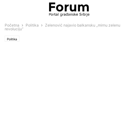
Početna
Politika
Zelenović najavio balkansku „mirnu zelenu
revoluciju“
Politika