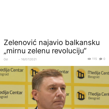
Zelenović najavio balkansku
„mirnu zelenu revoluciju“
115
0
Od
Forum
-
16/07/2021