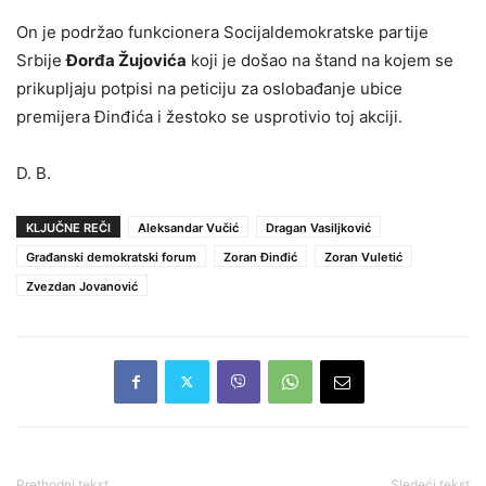
On je podržao funkcionera Socijaldemokratske partije
Srbije
Đorđa Žujovića
koji je došao na štand na kojem se
prikupljaju potpisi na peticiju za oslobađanje ubice
premijera Đinđića i žestoko se usprotivio toj akciji.
D. B.
KLJUČNE REČI
Aleksandar Vučić
Dragan Vasiljković
Građanski demokratski forum
Zoran Đinđić
Zoran Vuletić
Zvezdan Jovanović
Prethodni tekst
Sledeći tekst