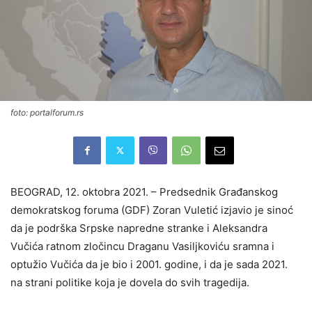
foto: portalforum.rs
BEOGRAD, 12. oktobra 2021. – Predsednik Građanskog
demokratskog foruma (GDF) Zoran Vuletić izjavio je sinoć
da je podrška Srpske napredne stranke i Aleksandra
Vučića ratnom zločincu Draganu Vasiljkoviću sramna i
optužio Vučića da je bio i 2001. godine, i da je sada 2021.
na strani politike koja je dovela do svih tragedija.