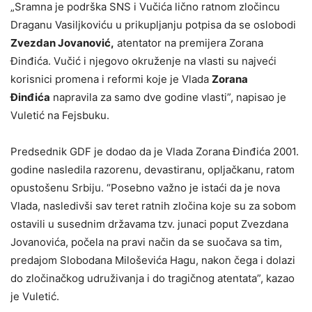
„Sramna je podrška SNS i Vučića lično ratnom zločincu
Draganu Vasiljkoviću u prikupljanju potpisa da se oslobodi
Zvezdan Jovanović,
atentator na premijera Zorana
Đinđića. Vučić i njegovo okruženje na vlasti su najveći
korisnici promena i reformi koje je Vlada
Zorana
Đinđića
napravila za samo dve godine vlasti”, napisao je
Vuletić na Fejsbuku.
Predsednik GDF je dodao da je Vlada Zorana Đinđića 2001.
godine nasledila razorenu, devastiranu, opljačkanu, ratom
opustošenu Srbiju. “Posebno važno je istaći da je nova
Vlada, nasledivši sav teret ratnih zločina koje su za sobom
ostavili u susednim državama tzv. junaci poput Zvezdana
Jovanovića, počela na pravi način da se suočava sa tim,
predajom Slobodana Miloševića Hagu, nakon čega i dolazi
do zločinačkog udruživanja i do tragičnog atentata”, kazao
je Vuletić.