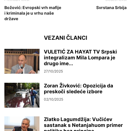
Božović: Evropski vrh mafije
Svrstana Srbija
i kriminala je u vrhu naše
države
VEZANI ČLANCI
VULETIĆ ZA HAYAT TV Srpski
integralizam Mila Lompara je
drugo ime...
27/10/2025
Zoran Živković: Opozicija da
preskoči sledeće izbore
02/10/2025
Zlatko Lagumdžija: Vučićev
sastanak s Netanjahuom primer
politike bez principa