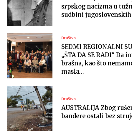
srpskog nacizma u tužn
sudbini jugoslovenskih 
Društvo
SEDMI REGIONALNI S
„ŠTA DA SE RADI“ Da 
brašna, kao što nemam
masla…
Društvo
AUSTRALIJA Zbog ruše
bandere ostali bez struj