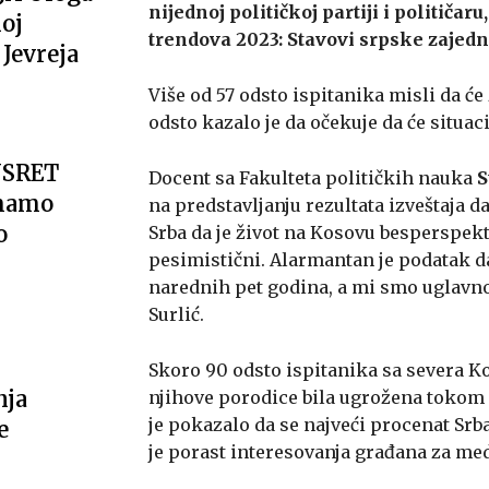
nijednoj političkoj partiji i političar
oj
trendova 2023: Stavovi srpske zajed
Jevreja
Više od 57 odsto ispitanika misli da će 
odsto kazalo je da očekuje da će situacij
USRET
Docent sa Fakulteta političkih nauka
S
imamo
na predstavljanju rezultata izveštaja d
o
Srba da je život na Kosovu besperspekt
pesimistični. Alarmantan je podatak da
narednih pet godina, a mi smo uglavnom 
Surlić.
Skoro 90 odsto ispitanika sa severa Ko
nja
njihove porodice bila ugrožena tokom 2
je pokazalo da se najveći procenat Srb
e
je porast interesovanja građana za med