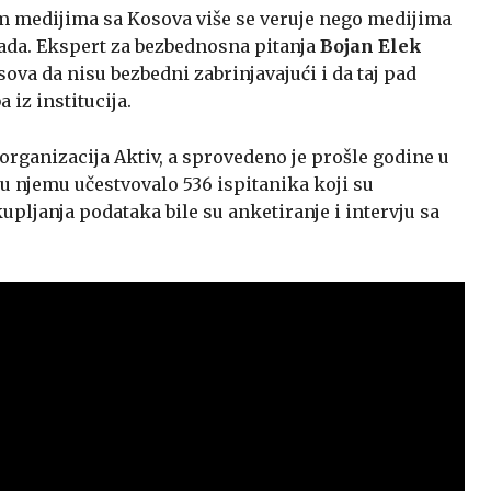
kim medijima sa Kosova više se veruje nego medijima
da. Ekspert za bezbednosna pitanja
Bojan Elek
sova da nisu bezbedni zabrinjavajući i da taj pad
iz institucija.
 organizacija Aktiv, a sprovedeno je prošle godine u
u njemu učestvovalo 536 ispitanika koji su
upljanja podataka bile su anketiranje i intervju sa