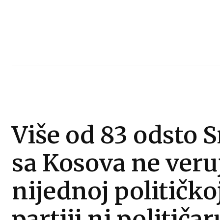
Više od 83 odsto S
sa Kosova ne veru
nijednoj političko
partiji ni političar