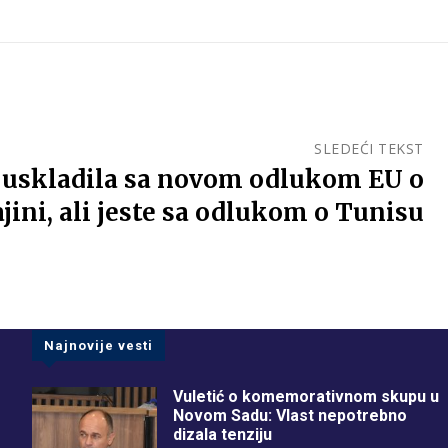
SLEDEĆI TEKST
je uskladila sa novom odlukom EU o
jini, ali jeste sa odlukom o Tunisu
Najnovije vesti
Vuletić o komemorativnom skupu u
Novom Sadu: Vlast nepotrebno
dizala tenziju