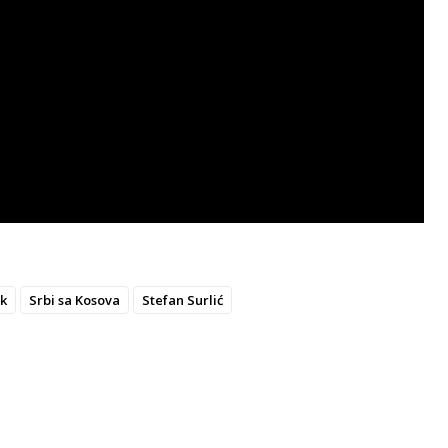
ek
Srbi sa Kosova
Stefan Surlić