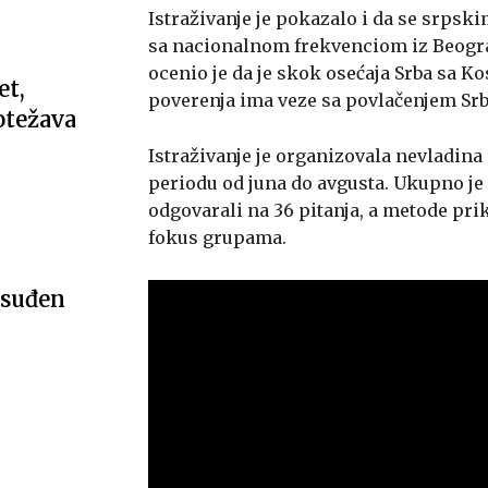
Istraživanje je pokazalo i da se srps
sa nacionalnom frekvenciom iz Beogra
ocenio je da je skok osećaja Srba sa Ko
et,
poverenja ima veze sa povlačenjem Srba 
 otežava
Istraživanje je organizovala nevladina
periodu od juna do avgusta. Ukupno je 
odgovarali na 36 pitanja, a metode prik
fokus grupama.
osuđen