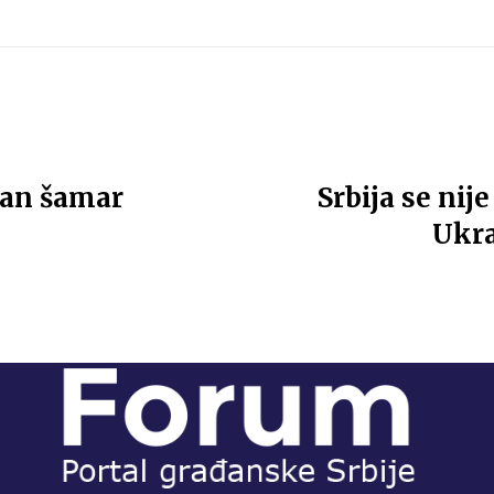
jan šamar
Srbija se ni
Ukra