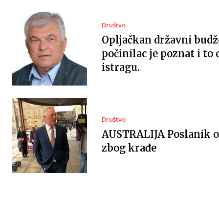
Društvo
Opljačkan državni budž
počinilac je poznat i to
istragu.
Društvo
AUSTRALIJA Poslanik 
zbog krađe