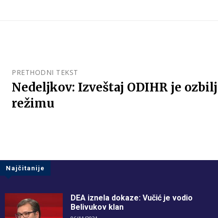
PRETHODNI TEKST
Nedeljkov: Izveštaj ODIHR je ozbil
režimu
Najčitanije
DEA iznela dokaze: Vučić je vodio
Belivukov klan