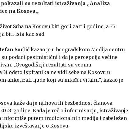
u, pokazali su rezultati istraživanja „Analiza
nice na Kosovu
„.
život Srba na Kosovu biti gori za tri godine, a 35
a biti ista kao sad.
tefan Surlić
kazao je u beogradskom Medija centru
a su podaci pesimistični i da je percepcija većine
ivan. „Ovogodišnji rezultati su veoma
 31 odsto ispitanika ne vidi sebe na Kosovu u
anketirali ljude koji su mlađi i vitalni“, kazao je
sova kaže da je njihova ili bezbednost članova
023. godine. Kada je reč o informisanju, istraživanje
a informiše putem tradicionalnih medija i zabeležen
ijsko izveštavanje o Kosovu.