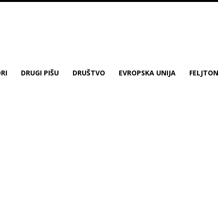
RI
DRUGI PIŠU
DRUŠTVO
EVROPSKA UNIJA
FELJTO