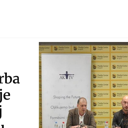
rba
je
j
u