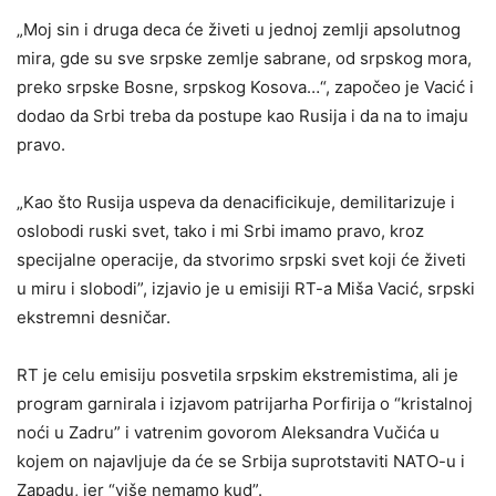
„Moj sin i druga deca će živeti u jednoj zemlji apsolutnog
mira, gde su sve srpske zemlje sabrane, od srpskog mora,
preko srpske Bosne, srpskog Kosova…“, započeo je Vacić i
dodao da Srbi treba da postupe kao Rusija i da na to imaju
pravo.
„Kao što Rusija uspeva da denacificikuje, demilitarizuje i
oslobodi ruski svet, tako i mi Srbi imamo pravo, kroz
specijalne operacije, da stvorimo srpski svet koji će živeti
u miru i slobodi”, izjavio je u emisiji RT-a Miša Vacić, srpski
ekstremni desničar.
RT je celu emisiju posvetila srpskim ekstremistima, ali je
program garnirala i izjavom patrijarha Porfirija o “kristalnoj
noći u Zadru” i vatrenim govorom Aleksandra Vučića u
kojem on najavljuje da će se Srbija suprotstaviti NATO-u i
Zapadu, jer “više nemamo kud”.