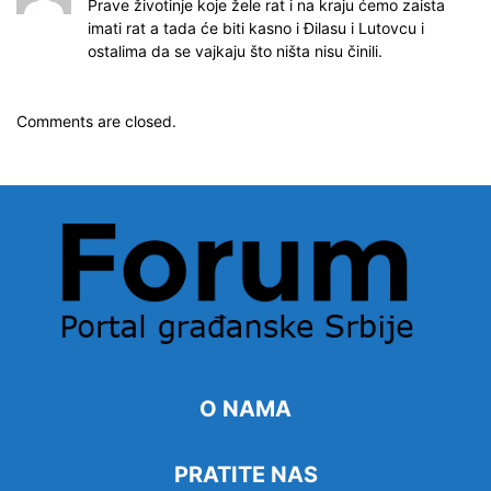
Prave životinje koje žele rat i na kraju ćemo zaista
imati rat a tada će biti kasno i Đilasu i Lutovcu i
ostalima da se vajkaju što ništa nisu činili.
Comments are closed.
O NAMA
PRATITE NAS