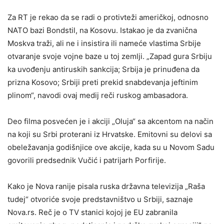
Za RT je rekao da se radi o protivteži američkoj, odnosno
NATO bazi Bondstil, na Kosovu. Istakao je da zvanična
Moskva traži, ali ne i insistira ili nameće vlastima Srbije
otvaranje svoje vojne baze u toj zemlji. „Zapad gura Srbiju
ka uvođenju antiruskih sankcija; Srbija je prinuđena da
prizna Kosovo; Srbiji preti prekid snabdevanja jeftinim
plinom“, navodi ovaj medij reči ruskog ambasadora.
Deo filma posvećen je i akciji „Oluja“ sa akcentom na način
na koji su Srbi proterani iz Hrvatske. Emitovni su delovi sa
obeležavanja godišnjice ove akcije, kada su u Novom Sadu
govorili predsednik Vučić i patrijarh Porfirije.
Kako je Nova ranije pisala ruska državna televizija „Raša
tudej“ otvoriće svoje predstavništvo u Srbiji, saznaje
Nova.rs. Reč je o TV stanici kojoj je EU zabranila