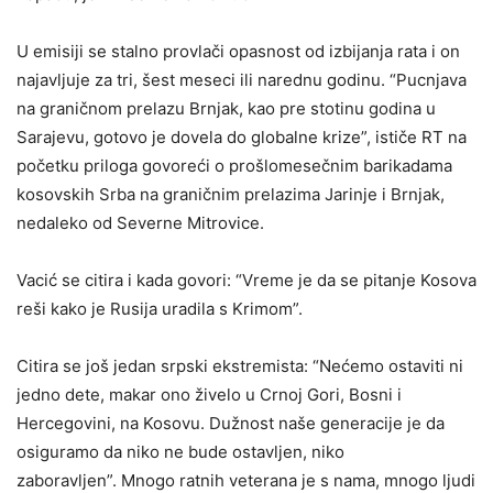
U emisiji se stalno provlači opasnost od izbijanja rata i on
najavljuje za tri, šest meseci ili narednu godinu. “Pucnjava
na graničnom prelazu Brnjak, kao pre stotinu godina u
Sarajevu, gotovo je dovela do globalne krize”, ističe RT na
početku priloga govoreći o prošlomesečnim barikadama
kosovskih Srba na graničnim prelazima Jarinje i Brnjak,
nedaleko od Severne Mitrovice.
Vacić se citira i kada govori: “Vreme je da se pitanje Kosova
reši kako je Rusija uradila s Krimom”.
Citira se još jedan srpski ekstremista: “Nećemo ostaviti ni
jedno dete, makar ono živelo u Crnoj Gori, Bosni i
Hercegovini, na Kosovu. Dužnost naše generacije je da
osiguramo da niko ne bude ostavljen, niko
zaboravljen”. Mnogo ratnih veterana je s nama, mnogo ljudi