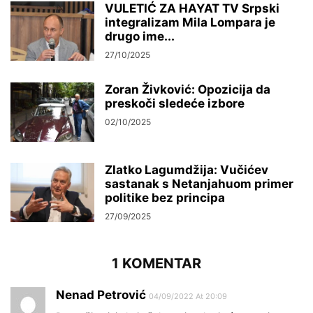
VULETIĆ ZA HAYAT TV Srpski
integralizam Mila Lompara je
drugo ime...
27/10/2025
Zoran Živković: Opozicija da
preskoči sledeće izbore
02/10/2025
Zlatko Lagumdžija: Vučićev
sastanak s Netanjahuom primer
politike bez principa
27/09/2025
1 KOMENTAR
Nenad Petrović
04/09/2022 At 20:09