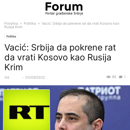
Početna
Politika
Vacić: Srbija da pokrene rat da vrati Kosovo kao
Rusija Krim
Politika
Vacić: Srbija da pokrene rat
da vrati Kosovo kao Rusija
Krim
88
1
Od
Forum
-
03/09/2022