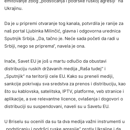
emitovanje zbog „podsticanja i podrške ruskoj agresiji” na
Ukrajinu.
Da je u pripremi otvaranje tog kanala, potvrdila je ranije za
naš portal Ljubinka Milinčić, glavna i odgovorna urednica
Sputnjik Srbija. „Da, tačno je. Neće sada početi da radi u
Srbiji, nego se priprema“, navela je ona.
Inače, Savet EU je još u martu odlučio da obustavi
distribuciju ruskih državanih medija „Raša tudej“ i
„Sputnjik“ na teritoriji cele EU. Kako su preneli mediji,
sankcije pokrivaju sva sredstva za prenos i distribuciju, kao
što su kablovska, satelitska, IPTV, platforme, veb stranice i
aplikacije, a sve relevantne licence, ovlašenja i dogovori o
distribuciji su suspendovani, naveli su u Savetu EU.
U Briselu su ocenili da su ta dva medija važni instrumenti u
„podsticanju i podršci ruske agresije” protiv Ukrajine i da