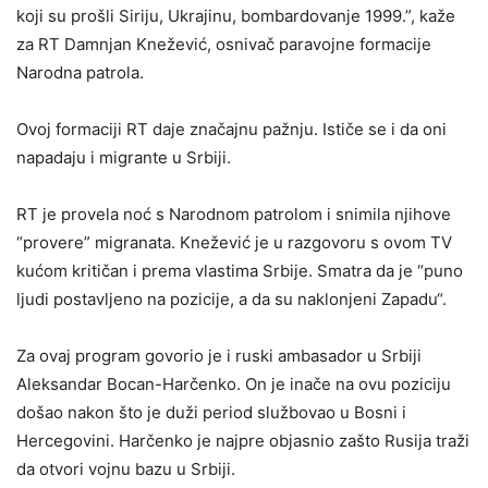
koji su prošli Siriju, Ukrajinu, bombardovanje 1999.”, kaže
za RT Damnjan Knežević, osnivač paravojne formacije
Narodna patrola.
Ovoj formaciji RT daje značajnu pažnju. Ističe se i da oni
napadaju i migrante u Srbiji.
RT je provela noć s Narodnom patrolom i snimila njihove
“provere” migranata. Knežević je u razgovoru s ovom TV
kućom kritičan i prema vlastima Srbije. Smatra da je “puno
ljudi postavljeno na pozicije, a da su naklonjeni Zapadu“.
Za ovaj program govorio je i ruski ambasador u Srbiji
Aleksandar Bocan-Harčenko. On je inače na ovu poziciju
došao nakon što je duži period službovao u Bosni i
Hercegovini. Harčenko je najpre objasnio zašto Rusija traži
da otvori vojnu bazu u Srbiji.