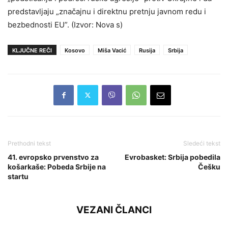
predstavljaju „značajnu i direktnu pretnju javnom redu i
bezbednosti EU”. (Izvor: Nova s)
KLJUČNE REČI
Kosovo
Miša Vacić
Rusija
Srbija
Prethodni tekst
Sledeći tekst
41. evropsko prvenstvo za
Evrobasket: Srbija pobedila
košarkaše: Pobeda Srbije na
Češku
startu
VEZANI ČLANCI