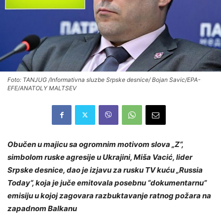
Foto: TANJUG /Informativna sluzbe Srpske desnice/ Bojan Savic/EPA-
EFE/ANATOLY MALTSEV
Obučen u majicu sa ogromnim motivom slova „Z“,
simbolom ruske agresije u Ukrajini, Miša Vacić, lider
Srpske desnice, dao je izjavu za rusku TV kuću „Russia
Today“, koja je juče emitovala posebnu “dokumentarnu”
emisiju u kojoj zagovara razbuktavanje ratnog požara na
zapadnom Balkanu