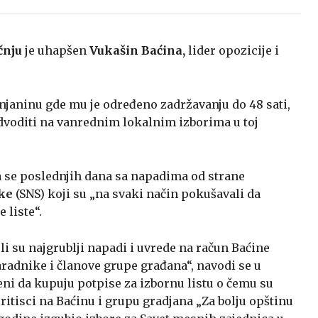
čnju
je uhapšen
Vukašin Baćina,
lider opozicije i
renjaninu gde mu je određeno zadržavanju do 48 sati,
edvoditi na vanrednim lokalnim izborima u toj
la se poslednjih dana sa napadima od strane
ke
(SNS) koji su „na svaki način pokušavali da
 liste“.
li su najgrublji napadi i uvrede na račun Baćine
radnike i članove grupe građana“, navodi se u
eni da kupuju potpise za izbornu listu o čemu su
 pritisci na Baćinu i grupu gradjana „Za bolju opštinu