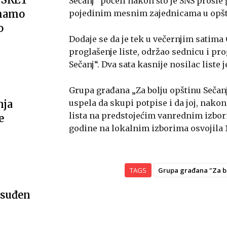
Sečanj“ počeli nakon što je SNS prošle
imamo
pojedinim mesnim zajednicama u opšti
o
Dodaje se da je tek u večernjim satim
proglašenje liste, održao sednicu i pro
Sečanj“. Dva sata kasnije nosilac liste 
Grupa građana „Za bolju opštinu Sečanj
uspela da skupi potpise i da joj, nakon 
nja
lista na predstojećim vanrednim izbori
e
godine na lokalnim izborima osvojila 1
TAGS
Grupa građana "Za bo
osuđen