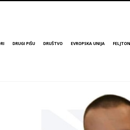
RI
DRUGI PIŠU
DRUŠTVO
EVROPSKA UNIJA
FELJTO