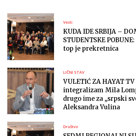
Vesti
KUDA IDE SRBIJA – DO
STUDENTSKE POBUNE: 
top je prekretnica
LIČNI STAV
VULETIĆ ZA HAYAT TV 
integralizam Mila Lomp
drugo ime za „srpski sv
Aleksandra Vulina
Društvo
SEDMI REGIONALNI S