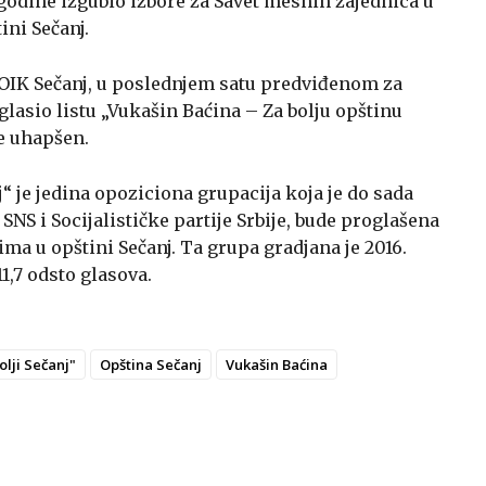
 godine izgubio izbore za Savet mesnih zajednica u
ni Sečanj.
a OIK Sečanj, u poslednjem satu predviđenom za
glasio listu „Vukašin Baćina – Za bolju opštinu
je uhapšen.
“ je jedina opoziciona grupacija koja je do sada
SNS i Socijalističke partije Srbije, bude proglašena
ma u opštini Sečanj. Ta grupa gradjana je 2016.
1,7 odsto glasova.
lji Sečanj"
Opština Sečanj
Vukašin Baćina