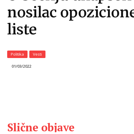
nosilac opozicion
liste
Politika
Vesti
01/03/2022
Slične objave