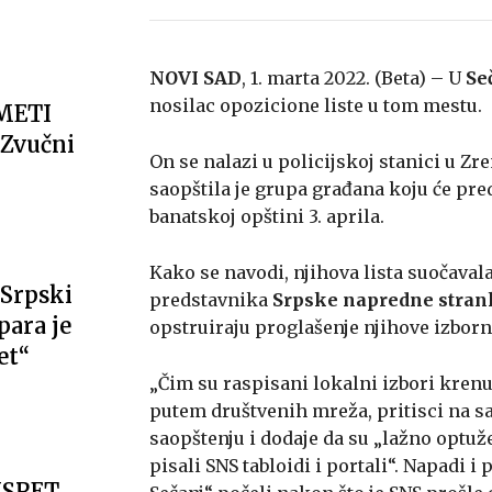
NOVI SAD
, 1. marta 2022. (Beta) – U
Se
nosilac opozicione liste u tom mestu.
METI
Zvučni
On se nalazi u policijskoj stanici u Z
saopštila je grupa građana koju će pr
banatskoj opštini 3. aprila.
Kako se navodi, njihova lista suočava
Srpski
predstavnika
Srpske napredne stran
ara je
opstruiraju proglašenje njihove izborne
et“
„Čim su raspisani lokalni izbori krenu
putem društvenih mreža, pritisci na sa
saopštenju i dodaje da su „lažno optuž
pisali SNS tabloidi i portali“. Napadi i
USRET