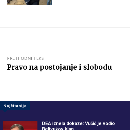
PRETHODNI TEKST
Pravo na postojanje i slobodu
Najčitanije
DEA iznela dokaze: Vučić je vodio
Belivukov klan