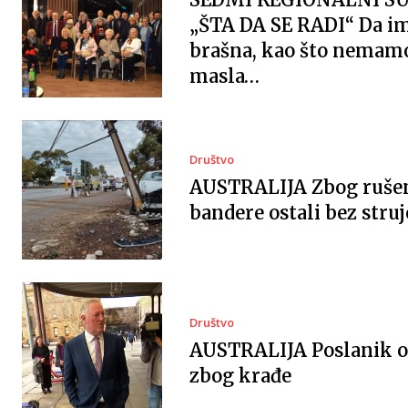
„ŠTA DA SE RADI“ Da 
brašna, kao što nemam
masla…
Društvo
AUSTRALIJA Zbog ruše
bandere ostali bez struj
Društvo
AUSTRALIJA Poslanik 
zbog krađe