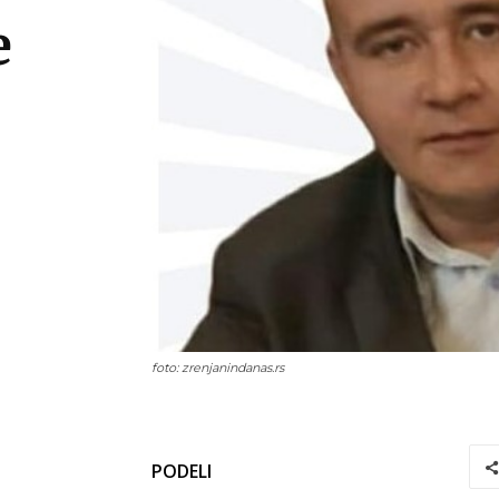
e
foto: zrenjanindanas.rs
PODELI